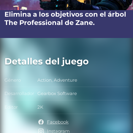
Elimina a los objetivos con el árbol
The Professional de Zane.
Detalles del juego
Género
Action, Adventure
Género
Desarrollador
Gearbox Software
Desarrollador
Editor
2K
Editor
Facebook
Instagram