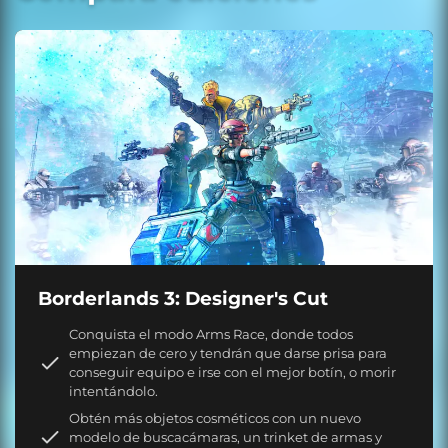
Borderlands 3: Designer's Cut
Conquista el modo Arms Race, donde todos
empiezan de cero y tendrán que darse prisa para
conseguir equipo e irse con el mejor botín, o morir
intentándolo.
Obtén más objetos cosméticos con un nuevo
modelo de buscacámaras, un trinket de armas y