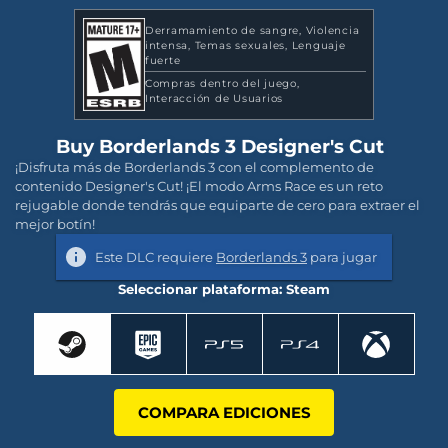
Derramamiento de sangre
Violencia
intensa
Temas sexuales
Lenguaje
fuerte
Compras dentro del juego
Interacción de Usuarios
Buy Borderlands 3 Designer's Cut
¡Disfruta más de Borderlands 3 con el complemento de
contenido Designer's Cut! ¡El modo Arms Race es un reto
rejugable donde tendrás que equiparte de cero para extraer el
mejor botín!
Este DLC requiere
Borderlands 3
para jugar
Seleccionar plataforma: Steam
COMPARA EDICIONES