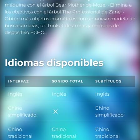
máquina con el árbol Bear Mother de Moze. • Elimina a
los objetivos con el árbol The Professional de Zane. •
Obtén más objetos cosméticos con un nuevo modelo de
buscacámaras, un trinket de armas y modelos de
dispositivo ECHO.
Idiomas disponibles
INTERFAZ
SONIDO TOTAL
SUBTÍTULOS
Inglés
Inglés
Inglés
Chino
Chino
Chino simplificado
simplificado
simplificado
Chino
Chino
Chino
tradicional
tradicional
tradicional