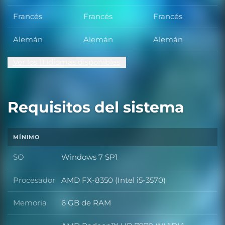
Francés
Francés
Francés
Alemán
Alemán
Alemán
Ver los 11 idiomas disponibles
Requisitos del sistema
MÍNIMO
SO
Windows 7 SP1
SO
Procesador
AMD FX-8350 (Intel i5-3570)
Procesador
Memoria
6 GB de RAM
Memoria