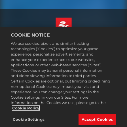
COOKIE NOTICE
Español (México)
We use cookies, pixels and similar tracking
Aviso legal
technologies (“Cookies”) to optimize your game
experience, personalize advertisements, and
Política de privacidad
enhance your experience across our websites,
Política de cookies
applications, or other web-based services (“Sites”).
These Cookies may transmit personal information
Atención al cliente
and video viewing information to third parties.
No vender ni compartir mi información personal
Certain Cookies are optional, but limiting or declining
Order Lookup & Refunds
non-optional Cookies may impact your visit and
experience. You can change your settings in the
2K Ad Partners
Cookie Settings link on our Sites. For more
information on the Cookies we use, please go to the
©2016-2026 Take-Two Interactive Software Inc. 2K, Firaxis Games,
Civilization, and their respective logos are trademarks of Take-Two
Cookie Policy
Interactive Software, Inc. All rights reserved.
Todas las marcas comerciales son propiedad de sus respectivos
Cookie Settings
Accept Cookies
dueños.