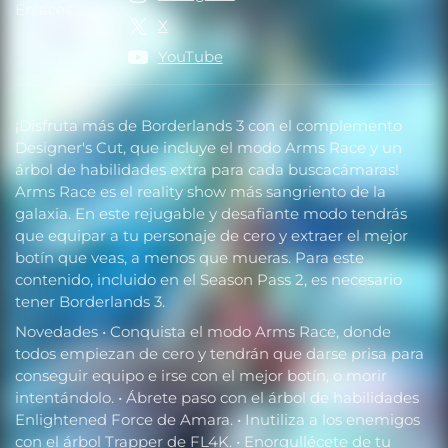
Enlaces
Enlaces
X
YouTube
¡Disfruta más de Borderlands 3 con el complemento
Designer's Cut, que incluye el modo Arms Race y un
árbol de habilidades extra para cada buscacámaras!
Arms Race es el reality show más sangriento de la
galaxia. En este rejugable y desafiante modo tendrás
que equipar a tu personaje de cero y extraer el mejor
botín que veas, a menos que mueras. Para este
contenido, incluido en el Season Pass 2, es necesario
tener Borderlands 3.
Novedades • Conquista el modo Arms Race, donde
todos empiezan de cero y tendrán que darse prisa para
conseguir equipo e irse con el mejor botín, o morir
intentándolo. • Ábrete paso con el árbol de habilidades
Enlightened Force de Amara. • Inutiliza a los enemigos
con el árbol Trapper de FL4K. • Enorgullécete de tu