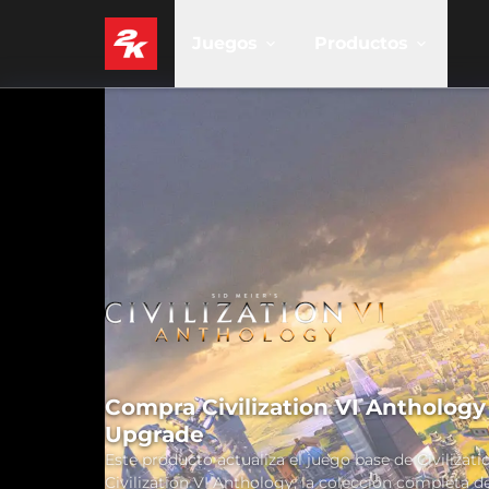
Juegos
Productos
Compra Civilization VI Anthology
Upgrade
Este producto actualiza el juego base de Civilizati
Civilization VI Anthology, la colección completa d