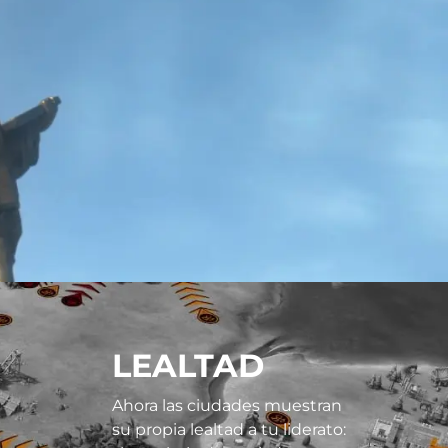
LEALTAD
Ahora las ciudades muestran
su propia lealtad a tu liderato: