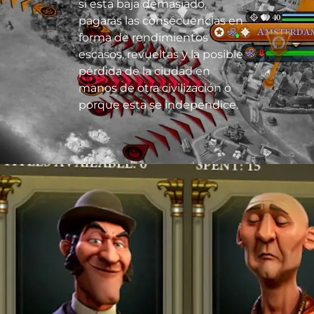
si esta baja demasiado,
pagarás las consecuencias en
forma de rendimientos
escasos, revueltas y la posible
pérdida de la ciudad en
manos de otra civilización o
porque esta se independice.