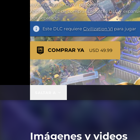
el contenido de Civ VI publicado.
Ahorra en vez de comprar paquetes DLC y expans
por separado.
Este DLC requiere
Civilization VI
para jugar
COMPRAR YA
USD 49.99
SALTAR A
Imágenes y videos