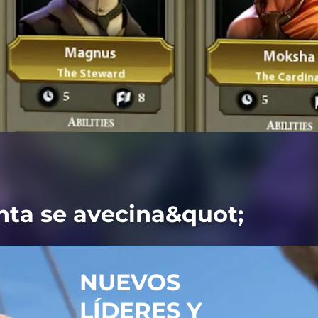
nta se avecina&quot;
NUEVOS
LÍDERES Y