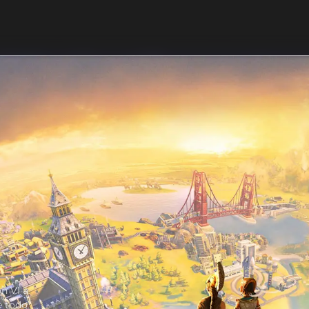
on VI a
e todo