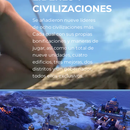
CIVILIZACIONES
Se añadieron nueve líderes
de ocho civilizaciones más.
Cada cual con sus propias
bonificaciones y maneras de
jugar, así como un total de
nueve unidades, cuatro
edificios, tres mejoras, dos
distritos y un gobernador,
todos ellos exclusivos.