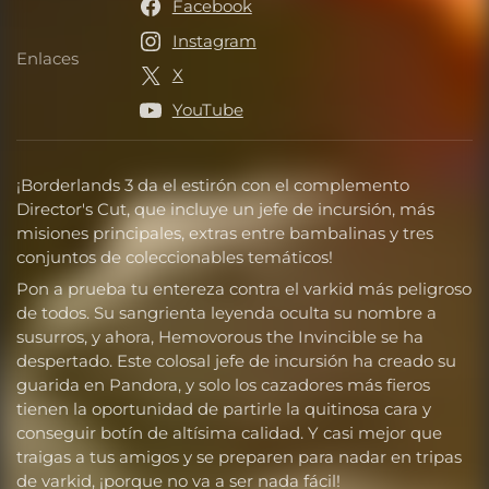
Facebook
Instagram
Enlaces
Enlaces
X
YouTube
¡Borderlands 3 da el estirón con el complemento
Director's Cut, que incluye un jefe de incursión, más
misiones principales, extras entre bambalinas y tres
conjuntos de coleccionables temáticos!
Pon a prueba tu entereza contra el varkid más peligroso
de todos. Su sangrienta leyenda oculta su nombre a
susurros, y ahora, Hemovorous the Invincible se ha
despertado. Este colosal jefe de incursión ha creado su
guarida en Pandora, y solo los cazadores más fieros
tienen la oportunidad de partirle la quitinosa cara y
conseguir botín de altísima calidad. Y casi mejor que
traigas a tus amigos y se preparen para nadar en tripas
de varkid, ¡porque no va a ser nada fácil!