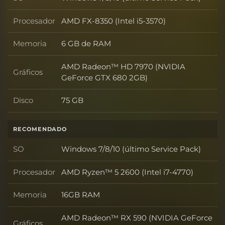
SO
Procesador
AMD FX-8350 (Intel i5-3570)
Procesador
Memoria
6 GB de RAM
Memoria
AMD Radeon™ HD 7970 (NVIDIA
Gráficos
Gráficos
GeForce GTX 680 2GB)
Disco
75 GB
Disco
RECOMENDADO
SO
Windows 7/8/10 (último Service Pack)
SO
Procesador
AMD Ryzen™ 5 2600 (Intel i7-4770)
Procesador
Memoria
16GB RAM
Memoria
AMD Radeon™ RX 590 (NVIDIA GeForce
Gráficos