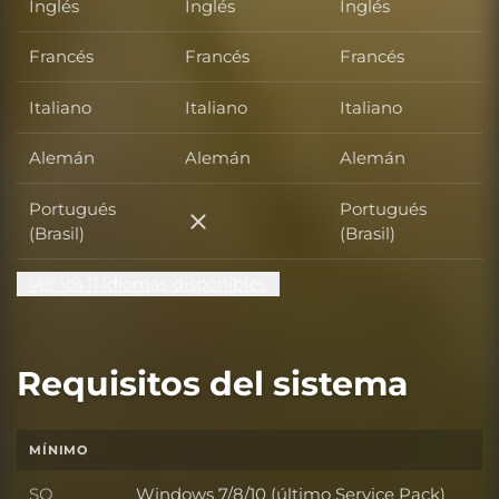
Inglés
Inglés
Inglés
Francés
Francés
Francés
Italiano
Italiano
Italiano
Alemán
Alemán
Alemán
Portugués
Portugués
Portugués (Brasil)
(Brasil)
(Brasil)
Ver los 11 idiomas disponibles
Requisitos del sistema
MÍNIMO
SO
Windows 7/8/10 (último Service Pack)