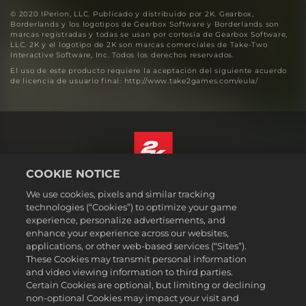
© 2020 IPerion, LLC. Publicado y distribuido por 2K. Gearbox,
Borderlands y los logotipos de Gearbox Software y Borderlands son
marcas registradas y todas se usan por cortesía de Gearbox Software,
LLC. 2K y el logotipo de 2K son marcas comerciales de Take-Two
Interactive Software, Inc. Todos los derechos reservados.
El uso de este producto requiere la aceptación del siguiente acuerdo
de licencia de usuario final: http://www.take2games.com/eula/
COOKIE NOTICE
Español (México)
We use cookies, pixels and similar tracking
Aviso legal
technologies (“Cookies”) to optimize your game
experience, personalize advertisements, and
Política de privacidad
enhance your experience across our websites,
Política de cookies
applications, or other web-based services (“Sites”).
These Cookies may transmit personal information
Atención al cliente
and video viewing information to third parties.
No vender ni compartir mi información personal
Certain Cookies are optional, but limiting or declining
Order Lookup & Refunds
non-optional Cookies may impact your visit and