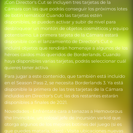
¡Con Director's Cut se incluyen tres tarjetas de la
Cámara con las que podrás conseguir los próximos lotes
de botín temático! Cuando las tarjetas estén
disponibles, se pueden activar y subir de nivel para
desbloquear un montón de objetos cosméticos y equipo
potentísimo. La primera tarjeta de la Cámara estará
disponible con el lanzamiento de Director's Cut e
incluirá objetos que rendirán homenaje a algunos de los
héroes caídos más queridos de Borderlands. Cuando
haya disponibles varias tarjetas, podrás seleccionar cuál
quieres tener activa.
Para jugar a este contenido, que también está incluido
en el Season Pass 2, se necesita Borderlands 3. Ya está
disponible la primera de las tres tarjetas de la Cámara
incluidas en Director's Cut; las dos restantes estarán
disponibles a finales de 2021.
Novedades • Enfréntate cara a tenazas a Hemovorous
the Invincible, un colosal jefe de incursión varkid que
otorga algunos de los mejores botines del juego (si es
que puedes matarla, claro) • Visita ubicaciones nuevas