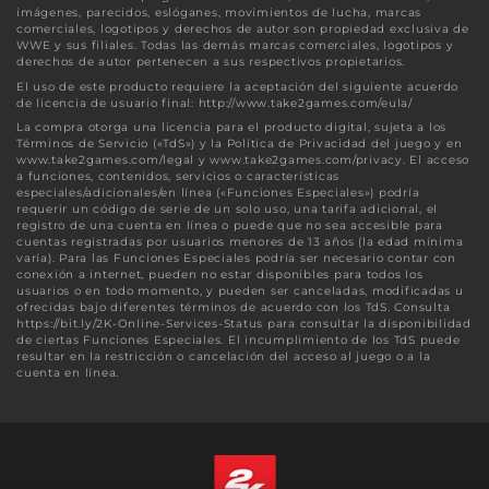
imágenes, parecidos, eslóganes, movimientos de lucha, marcas
comerciales, logotipos y derechos de autor son propiedad exclusiva de
WWE y sus filiales. Todas las demás marcas comerciales, logotipos y
derechos de autor pertenecen a sus respectivos propietarios.
El uso de este producto requiere la aceptación del siguiente acuerdo
de licencia de usuario final: http://www.take2games.com/eula/
La compra otorga una licencia para el producto digital, sujeta a los
Términos de Servicio («TdS») y la Política de Privacidad del juego y en
www.take2games.com/legal y www.take2games.com/privacy. El acceso
a funciones, contenidos, servicios o características
especiales/adicionales/en línea («Funciones Especiales») podría
requerir un código de serie de un solo uso, una tarifa adicional, el
registro de una cuenta en línea o puede que no sea accesible para
cuentas registradas por usuarios menores de 13 años (la edad mínima
varía). Para las Funciones Especiales podría ser necesario contar con
conexión a internet, pueden no estar disponibles para todos los
usuarios o en todo momento, y pueden ser canceladas, modificadas u
ofrecidas bajo diferentes términos de acuerdo con los TdS. Consulta
https://bit.ly/2K-Online-Services-Status para consultar la disponibilidad
de ciertas Funciones Especiales. El incumplimiento de los TdS puede
resultar en la restricción o cancelación del acceso al juego o a la
cuenta en línea.