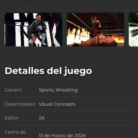
Detalles del juego
Género
Sports, Wrestling
Género
Desarrollador
Visual Concepts
Desarrollador
Editor
2K
Editor
Fecha de
13 de marzo de 2026