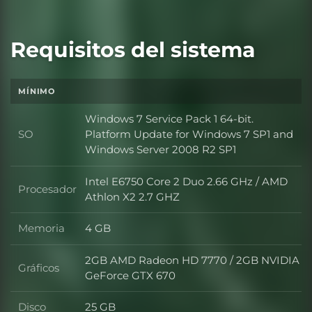
Requisitos del sistema
MÍNIMO
Windows 7 Service Pack 1 64-bit.
SO
Platform Update for Windows 7 SP1 and
SO
Windows Server 2008 R2 SP1
Intel E6750 Core 2 Duo 2.66 GHz / AMD
Procesador
Procesador
Athlon X2 2.7 GHZ
Memoria
4 GB
Memoria
2GB AMD Radeon HD 7770 / 2GB NVIDIA
Gráficos
Gráficos
GeForce GTX 670
Disco
25 GB