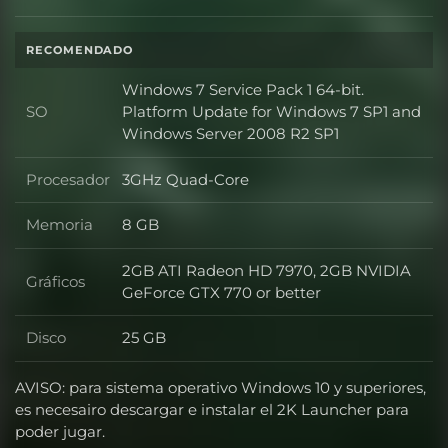
Disco
RECOMENDADO
Windows 7 Service Pack 1 64-bit.
SO
Platform Update for Windows 7 SP1 and
SO
Windows Server 2008 R2 SP1
Procesador
3GHz Quad-Core
Procesador
Memoria
8 GB
Memoria
2GB ATI Radeon HD 7970, 2GB NVIDIA
Gráficos
Gráficos
GeForce GTX 770 or better
Disco
25 GB
Disco
AVISO: para sistema operativo Windows 10 y superiores,
es necesairo descargar e instalar el 2K Launcher para
poder jugar.