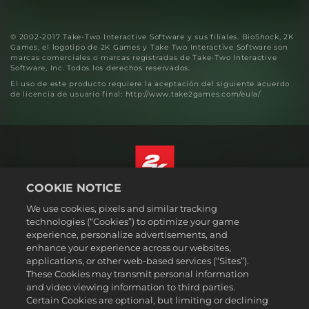
© 2002-2017 Take-Two Interactive Software y sus filiales. BioShock, 2K
Games, el logotipo de 2K Games y Take Two Interactive Software son
marcas comerciales o marcas registradas de Take-Two Interactive
Software, Inc. Todos los derechos reservados.
El uso de este producto requiere la aceptación del siguiente acuerdo
de licencia de usuario final: http://www.take2games.com/eula/
COOKIE NOTICE
Español (México)
We use cookies, pixels and similar tracking
Aviso legal
technologies (“Cookies”) to optimize your game
experience, personalize advertisements, and
Política de privacidad
enhance your experience across our websites,
Política de cookies
applications, or other web-based services (“Sites”).
These Cookies may transmit personal information
Atención al cliente
and video viewing information to third parties.
No vender ni compartir mi información personal
Certain Cookies are optional, but limiting or declining