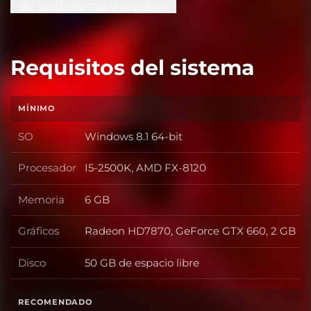
Ver los 13 idiomas disponibles
Requisitos del sistema
MÍNIMO
SO
Windows 8.1 64-bit
SO
Procesador
I5-2500K, AMD FX-8120
Procesador
Memoria
6 GB
Memoria
Gráficos
Radeon HD7870, GeForce GTX 660, 2 GB
Gráficos
Disco
50 GB de espacio libre
Disco
RECOMENDADO