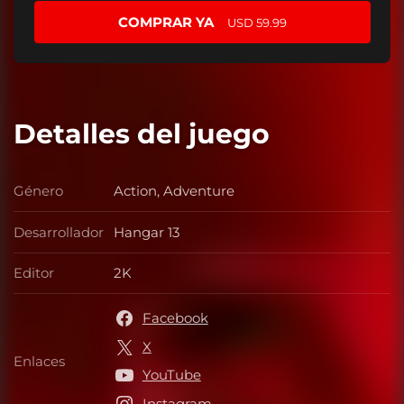
COMPRAR YA
USD 59.99
Detalles del juego
Género
Action, Adventure
Género
Desarrollador
Hangar 13
Desarrollador
Editor
2K
Editor
Facebook
X
Enlaces
Enlaces
YouTube
Instagram