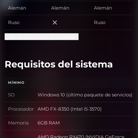
Alemán
Alemán
Alemán
Ruso
Ruso
Ruso
Ver los 12 idiomas disponibles
Requisitos del sistema
MÍNIMO
SO
Windows 10 (último paquete de servicios)
SO
Procesador
AMD FX-8350 (Intel i5-3570)
Procesador
Memoria
6GB RAM
Memoria
AMD Radeon RX470 (NVIDIA GeForce