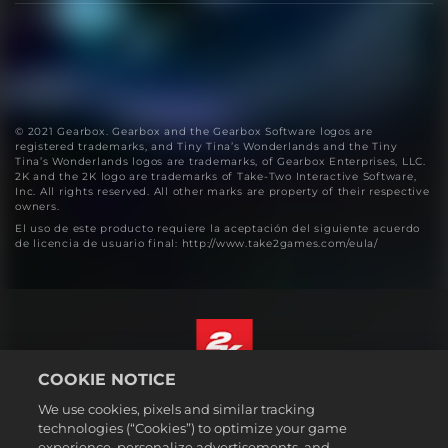
© 2021 Gearbox. Gearbox and the Gearbox Software logos are
registered trademarks, and Tiny Tina’s Wonderlands and the Tiny
Tina’s Wonderlands logos are trademarks, of Gearbox Enterprises, LLC.
2K and the 2K logo are trademarks of Take-Two Interactive Software,
Inc. All rights reserved. All other marks are property of their respective
owners.
El uso de este producto requiere la aceptación del siguiente acuerdo
de licencia de usuario final: http://www.take2games.com/eula/
COOKIE NOTICE
Español (México)
We use cookies, pixels and similar tracking
Aviso legal
technologies (“Cookies”) to optimize your game
experience, personalize advertisements, and