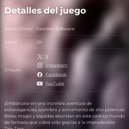
Detalles del juego
Desarrollador
Gearbox Software
Desarrollador
Editor
2K
Editor
X
Instagram
Enlaces
Enlaces
Facebook
YouTube
¡Embárcate en una increíble aventura de
extravagancias, asombro y armamento de alta potencia!
Balas, magia y espadas abundan en este caótico mundo
de fantasía que cobra vida gracias a la impredecible
Tiny Tina.