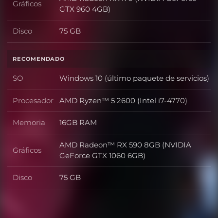
Gráficos
Gráficos
GTX 960 4GB)
Disco
75 GB
Disco
RECOMENDADO
SO
Windows 10 (último paquete de servicios)
SO
Procesador
AMD Ryzen™ 5 2600 (Intel i7-4770)
Procesador
Memoria
16GB RAM
Memoria
AMD Radeon™ RX 590 8GB (NVIDIA
Gráficos
Gráficos
GeForce GTX 1060 6GB)
Disco
75 GB
Disco