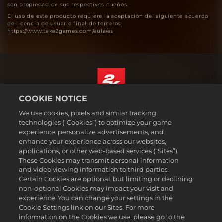
son propiedad de sus respectivos dueños.
El uso de este producto requiere la aceptación del siguiente acuerdo
de licencia de usuario final de terceros:
https://www.take2games.com/eula/es
COOKIE NOTICE
Español (México)
We use cookies, pixels and similar tracking
Aviso legal
technologies (“Cookies”) to optimize your game
experience, personalize advertisements, and
Política de privacidad
enhance your experience across our websites,
Política de cookies
applications, or other web-based services (“Sites”).
These Cookies may transmit personal information
Atención al cliente
and video viewing information to third parties.
No vender ni compartir mi información personal
Certain Cookies are optional, but limiting or declining
Order Lookup & Refunds
non-optional Cookies may impact your visit and
experience. You can change your settings in the
2K Ad Partners
Cookie Settings link on our Sites. For more
information on the Cookies we use, please go to the
©2016-2026 Take-Two Interactive Software Inc. 2K, Firaxis Games,