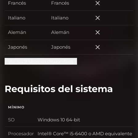
Francés
Francés
Francés
Italiano
Italiano
Italiano
Alemán
Alemán
Alemán
Japonés
Japonés
Japonés
Ver los 9 idiomas disponibles
Requisitos del sistema
MÍNIMO
SO
Windows 10 64-bit
SO
Procesador
Intel® Core™ i5-6400 o AMD equivalente
Procesador