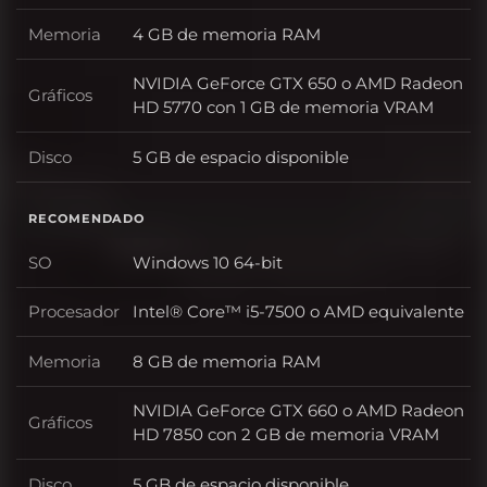
Memoria
4 GB de memoria RAM
Memoria
NVIDIA GeForce GTX 650 o AMD Radeon
Gráficos
Gráficos
HD 5770 con 1 GB de memoria VRAM
Disco
5 GB de espacio disponible
Disco
RECOMENDADO
SO
Windows 10 64-bit
SO
Procesador
Intel® Core™ i5-7500 o AMD equivalente
Procesador
Memoria
8 GB de memoria RAM
Memoria
NVIDIA GeForce GTX 660 o AMD Radeon
Gráficos
Gráficos
HD 7850 con 2 GB de memoria VRAM
Disco
5 GB de espacio disponible