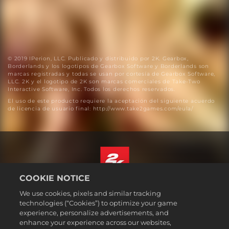
© 2019 IPerion, LLC. Publicado y distribuido por 2K. Gearbox,
Borderlands y los logotipos de Gearbox Software y Borderlands son
marcas registradas y todas se usan por cortesía de Gearbox Software,
LLC. 2K y el logotipo de 2K son marcas comerciales de Take-Two
Interactive Software, Inc. Todos los derechos reservados.
El uso de este producto requiere la aceptación del siguiente acuerdo
de licencia de usuario final: http://www.take2games.com/eula/
COOKIE NOTICE
Español (México)
We use cookies, pixels and similar tracking
Aviso legal
technologies (“Cookies”) to optimize your game
experience, personalize advertisements, and
Política de privacidad
enhance your experience across our websites,