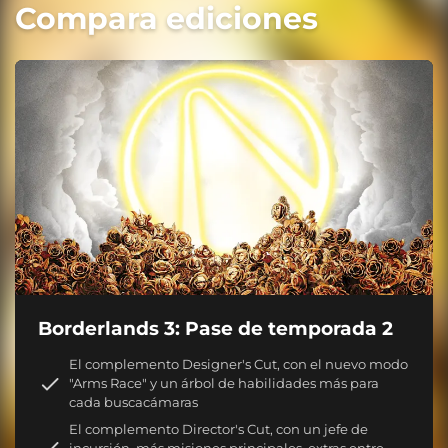
Compara ediciones
Borderlands 3: Pase de temporada 2
El complemento Designer's Cut, con el nuevo modo
"Arms Race" y un árbol de habilidades más para
cada buscacámaras
El complemento Director's Cut, con un jefe de
incursión, más misiones principales, extras entre