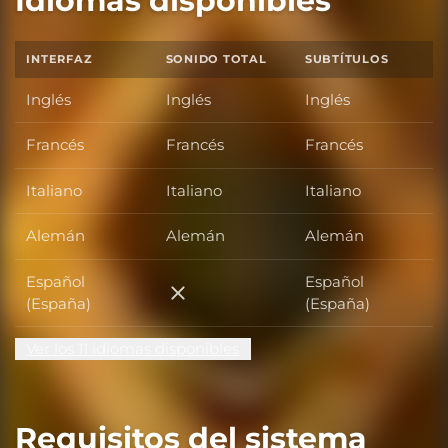
Idiomas disponibles
INTERFAZ
SONIDO TOTAL
SUBTÍTULOS
Inglés
Inglés
Inglés
Francés
Francés
Francés
Italiano
Italiano
Italiano
Alemán
Alemán
Alemán
Español
Español
Español (España)
(España)
(España)
Ver los 11 idiomas disponibles
Requisitos del sistema