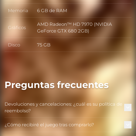
Memoria
6 GB de RAM
Memoria
AMD Radeon™ HD 7970 (NVIDIA
Gráficos
Gráficos
GeForce GTX 680 2GB)
Disco
75 GB
Disco
Preguntas frecuentes
Devoluciones y cancelaciones: ¿cuál es su política de
reembolso?
¿Cómo recibiré el juego tras comprarlo?