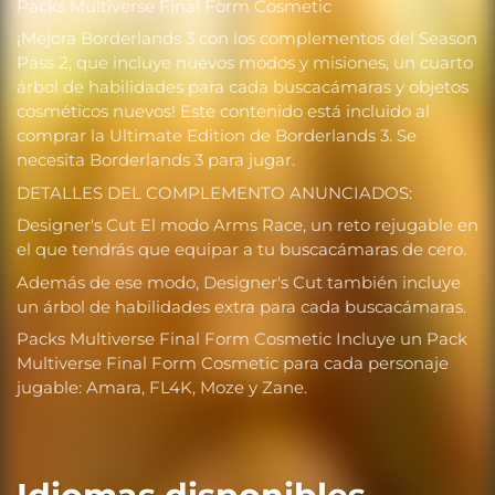
Packs Multiverse Final Form Cosmetic
¡Mejora Borderlands 3 con los complementos del Season
Pass 2, que incluye nuevos modos y misiones, un cuarto
árbol de habilidades para cada buscacámaras y objetos
cosméticos nuevos! Este contenido está incluido al
comprar la Ultimate Edition de Borderlands 3. Se
necesita Borderlands 3 para jugar.
DETALLES DEL COMPLEMENTO ANUNCIADOS:
Designer's Cut El modo Arms Race, un reto rejugable en
el que tendrás que equipar a tu buscacámaras de cero.
Además de ese modo, Designer's Cut también incluye
un árbol de habilidades extra para cada buscacámaras.
Packs Multiverse Final Form Cosmetic Incluye un Pack
Multiverse Final Form Cosmetic para cada personaje
jugable: Amara, FL4K, Moze y Zane.