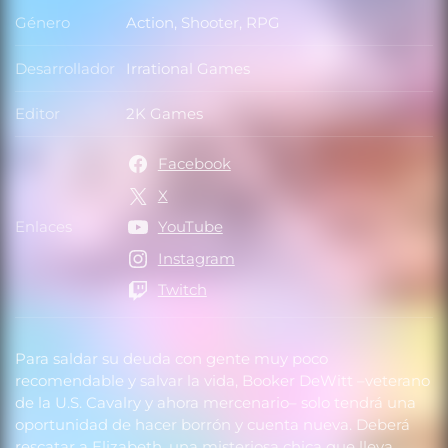
Género
Action, Shooter, RPG
Género
Desarrollador
Irrational Games
Desarrollador
Editor
2K Games
Editor
Facebook
X
Enlaces
YouTube
Enlaces
Instagram
Twitch
Para saldar su deuda con gente muy poco
recomendable y salvar la vida, Booker DeWitt –veterano
de la U.S. Cavalry y ahora mercenario– solo tendrá una
oportunidad de hacer borrón y cuenta nueva. Deberá
rescatar a Elizabeth, una misteriosa chica que lleva