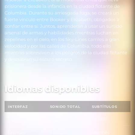
prisionera desde la infancia en la ciudad flotante de
Columbia. Durante su arriesgada fuga, se creará un
fuerte vínculo entre Booker y Elizabeth, obligados a
confiar entre sí. Juntos, aprenderán a usar un surtido
arsenal de armas y habilidades mientras luchan en
zepelines en el cielo, en los Sky-Lines carriles a gran
velocidad y por las calles de Columbia, todo ello
mientras sobreviven a los peligros de la ciudad flotante
y descubren su oscuro secreto.
Idiomas disponibles
INTERFAZ
SONIDO TOTAL
SUBTÍTULOS
Inglés
Inglés
Inglés
Francés
Francés
Francés