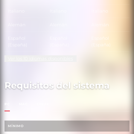
Italiano
Italiano
Italiano
Alemán
Alemán
Alemán
Español
Español
Español
(España)
(España)
(España)
Ver los 10 idiomas disponibles
Requisitos del sistema
PC
MAC
LINUX
MÍNIMO