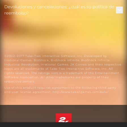
Devoluciones y cancelaciones: ¿cuál es su política de
reembolso?
©2002: 2017 Take-Two interactive Software, Inc. Developed by
Irrational Games. BioShock, BioShock Infinite, BioShock Infinite:
Industrial Revolution, Irrational Games, 2K Games and their respective
logos are all trademarks of Take-Two Interactive Software, Inc. All
rights reserved. The ratings icon is a trademark of the Entertainment
Software Association. All other trademarks are property of their
respective owners.
Use of this product requires agreement to the following third party
end user license agreement: http://www.take2games.com/eula/