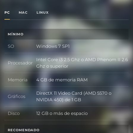
PC
MAC
LINUX
MÍNIMO
SO
Windows 7 SP1
SO
Intel Core i3 2.5 Ghz o AMD Phenom II 2.6
Procesador
Procesador
Ghz o superior
Memoria
4 GB de memoria RAM
Memoria
DirectX 11 Video Card (AMD 5570 o
Gráficos
Gráficos
NVIDIA 450) de 1 GB
Disco
12 GB o más de espacio
Disco
RECOMENDADO