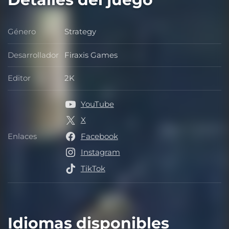
Género
Strategy
Género
Desarrollador
Firaxis Games
Desarrollador
Editor
2K
Editor
YouTube
X
Enlaces
Facebook
Enlaces
Instagram
TikTok
Idiomas disponibles