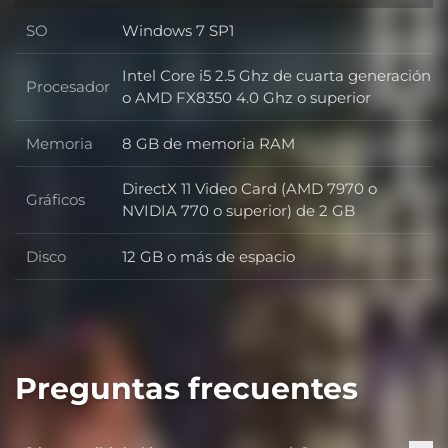
SO
Windows 7 SP1
SO
Intel Core i5 2.5 Ghz de cuarta generación
Procesador
Procesador
o AMD FX8350 4.0 Ghz o superior
Memoria
8 GB de memoria RAM
Memoria
DirectX 11 Video Card (AMD 7970 o
Gráficos
Gráficos
NVIDIA 770 o superior) de 2 GB
Disco
12 GB o más de espacio
Disco
Preguntas frecuentes