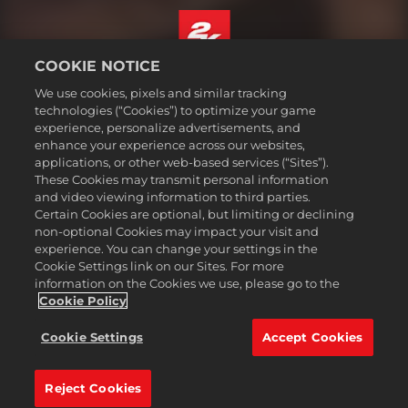
COOKIE NOTICE
Español (México)
We use cookies, pixels and similar tracking
Aviso legal
technologies (“Cookies”) to optimize your game
experience, personalize advertisements, and
Política de privacidad
enhance your experience across our websites,
Política de cookies
applications, or other web-based services (“Sites”).
These Cookies may transmit personal information
Atención al cliente
and video viewing information to third parties.
No vender ni compartir mi información personal
Certain Cookies are optional, but limiting or declining
Order Lookup & Refunds
non-optional Cookies may impact your visit and
experience. You can change your settings in the
2K Ad Partners
Cookie Settings link on our Sites. For more
information on the Cookies we use, please go to the
©2016-2026 Take-Two Interactive Software Inc. 2K, Firaxis Games,
Civilization, and their respective logos are trademarks of Take-Two
Cookie Policy
Interactive Software, Inc. All rights reserved.
Todas las marcas comerciales son propiedad de sus respectivos
Cookie Settings
Accept Cookies
dueños.
Reject Cookies