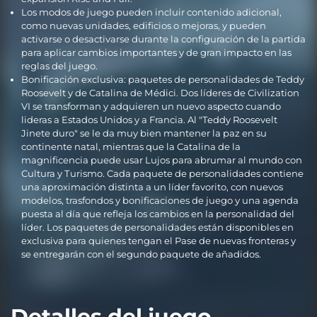
Los modos de juego pueden incluir contenido adicional,
como nuevas unidades, edificios o mejoras, y pueden
activarse o desactivarse durante la configuración de la partida
para aplicar cambios importantes y de gran impacto en las
reglas del juego.
Bonificación exclusiva: paquetes de personalidades de Teddy
Roosevelt y de Catalina de Médici. Dos líderes de Civilization
VI se transforman y adquieren un nuevo aspecto cuando
lideras a Estados Unidos y a Francia. Al "Teddy Roosevelt
Jinete duro" se le da muy bien mantener la paz en su
continente natal, mientras que la Catalina de la
magnificencia puede usar Lujos para abrumar al mundo con
Cultura y Turismo. Cada paquete de personalidades contiene
una aproximación distinta a un líder favorito, con nuevos
modelos, trasfondos y bonificaciones de juego y una agenda
puesta al día que refleja los cambios en la personalidad del
líder. Los paquetes de personalidades están disponibles en
exclusiva para quienes tengan el Pase de nuevas fronteras y
se entregarán con el segundo paquete de añadidos.
Detalles del juego