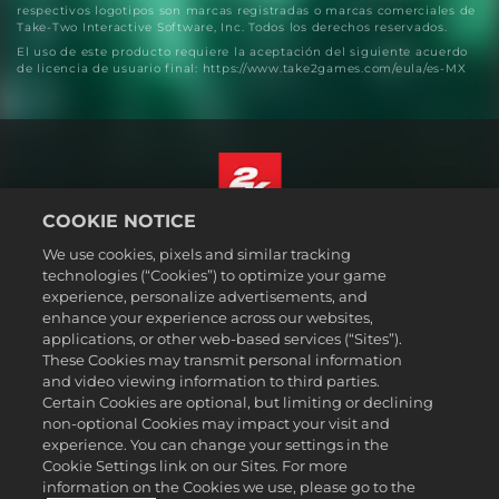
respectivos logotipos son marcas registradas o marcas comerciales de
Take-Two Interactive Software, Inc. Todos los derechos reservados.
El uso de este producto requiere la aceptación del siguiente acuerdo
de licencia de usuario final: https://www.take2games.com/eula/es-MX
COOKIE NOTICE
Español (México)
We use cookies, pixels and similar tracking
Aviso legal
technologies (“Cookies”) to optimize your game
experience, personalize advertisements, and
Política de privacidad
enhance your experience across our websites,
Política de cookies
applications, or other web-based services (“Sites”).
These Cookies may transmit personal information
Atención al cliente
and video viewing information to third parties.
No vender ni compartir mi información personal
Certain Cookies are optional, but limiting or declining
Order Lookup & Refunds
non-optional Cookies may impact your visit and
experience. You can change your settings in the
2K Ad Partners
Cookie Settings link on our Sites. For more
information on the Cookies we use, please go to the
©2016-2026 Take-Two Interactive Software Inc. 2K, Firaxis Games,