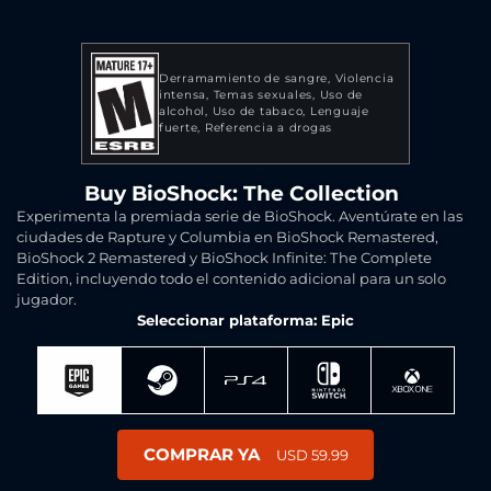
Derramamiento de sangre
Violencia
intensa
Temas sexuales
Uso de
alcohol
Uso de tabaco
Lenguaje
fuerte
Referencia a drogas
Buy BioShock: The Collection
Experimenta la premiada serie de BioShock. Aventúrate en las
ciudades de Rapture y Columbia en BioShock Remastered,
BioShock 2 Remastered y BioShock Infinite: The Complete
Edition, incluyendo todo el contenido adicional para un solo
jugador.
Seleccionar plataforma: Epic
COMPRAR YA
USD 59.99