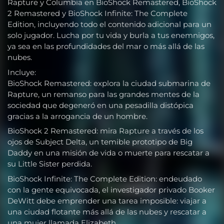
Rapture y Columbia en BioShock Remastered, BioShock
2 Remastered y BioShock Infinite: The Complete
Edition, incluyendo todo el contenido adicional para un
solo jugador. Lucha por tu vida y burla a tus enemnigos,
ya sea en las profundidades del mar o más allá de las
nubes.
Incluye:
BioShock Remastered: explora la ciudad submarina de
Rapture, un remanso para las grandes mentes de la
sociedad que degeneró en una pesadilla distópica
gracias a la arrogancia de un hombre.
BioShock 2 Remastered: mira Rapture a través de los
ojos de Subject Delta, un temible prototipo de Big
Daddy en una misión de vida o muerte para rescatar a
su Little Sister perdida.
BioShock Infinite: The Complete Edition: endeudado
con la gente equivocada, el investigador privado Booker
DeWitt debe emprender una tarea imposible: viajar a
una ciudad flotante más allá de las nubes y rescatar a
una mujer llamada Elizabeth.