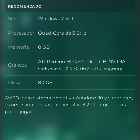
RECOMENDADO
SO
Windows 7 SP1
SO
Procesador
Quad-Core de 3 GHz
Procesador
Memoria
8 GB
Memoria
ATI Radeon HD 7970 de 2 GB, NVIDIA
Gráficos
Gráficos
GeForce GTX 770 de 2 GB o superior
Disco
80 GB
Disco
AVISO: para sistema operativo Windows 10 y superiores,
es necesario descargar e instalar el 2K Launcher para
poder jugar.