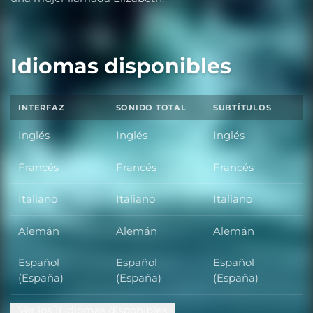
Idiomas disponibles
INTERFAZ
SONIDO TOTAL
SUBTÍTULOS
Inglés
Inglés
Inglés
Francés
Francés
Francés
Italiano
Italiano
Italiano
Alemán
Alemán
Alemán
Español
Español
Español
(España)
(España)
(España)
Ver los 11 idiomas disponibles