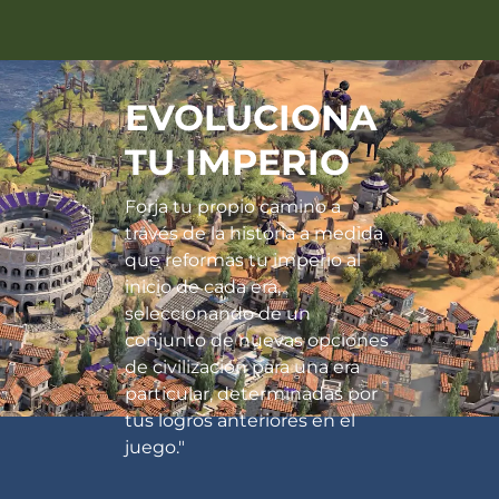
EVOLUCIONA
TU IMPERIO
Forja tu propio camino a
través de la historia a medida
que reformas tu imperio al
inicio de cada era,
seleccionando de un
conjunto de nuevas opciones
de civilización para una era
particular, determinadas por
tus logros anteriores en el
juego."