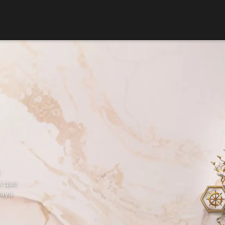
ra que
haya