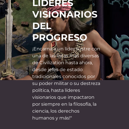
LÍDERES
VISIONARIOS
DEL
PROGRESO
¡Encarna a un líder ilustre con
una de las listas más diversas
de Civilization hasta ahora,
desde jefes de estado
tradicionales conocidos por
su poder militar o su destreza
política, hasta líderes
visionarios que impactaron
por siempre en la filosofía, la
ciencia, los derechos
humanos y más!"