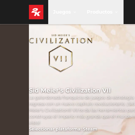
Juegos
Productos
Sid Meier's Civilization VII
La galardonada franquicia de juegos de estrategia
regresa con un nuevo capítulo revolucionario. ¡Sid
Meier's Civilization® VII te da las herramientas pa
construyas el imperio más grande que el mundo 
visto!
Seleccionar plataforma: Steam