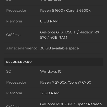
SO
Procesador
Ryzen 5 1600 / Core i5 6600k
Procesador
Memoria
8 GB RAM
Memoria
GeForce GTX 1050 Ti / Radeon RX
Gráficos
Gráficos
570 / 4GB RAM
Almacenamiento
30 GB available space
Almacenamiento
RECOMENDADO
SO
Windows 10
SO
Procesador
Ryzen 7 2700X /Core i7 6700
Procesador
Memoria
12 GB RAM
Memoria
GeForce RTX 2060 Super / Radeon
Gráficos