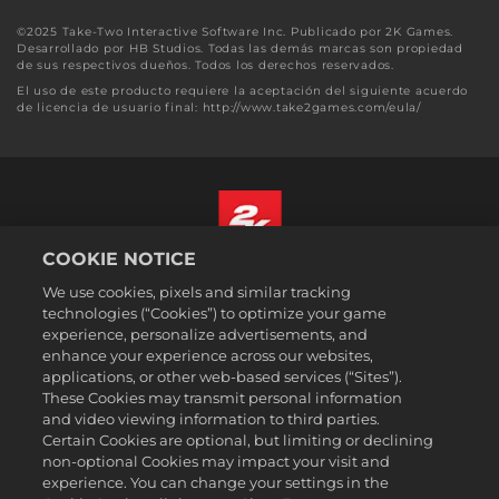
©2025 Take-Two Interactive Software Inc. Publicado por 2K Games.
Desarrollado por HB Studios. Todas las demás marcas son propiedad
de sus respectivos dueños. Todos los derechos reservados.
El uso de este producto requiere la aceptación del siguiente acuerdo
de licencia de usuario final: http://www.take2games.com/eula/
COOKIE NOTICE
Español (México)
We use cookies, pixels and similar tracking
Aviso legal
technologies (“Cookies”) to optimize your game
experience, personalize advertisements, and
Política de privacidad
enhance your experience across our websites,
Política de cookies
applications, or other web-based services (“Sites”).
These Cookies may transmit personal information
Atención al cliente
and video viewing information to third parties.
No vender ni compartir mi información personal
Certain Cookies are optional, but limiting or declining
Order Lookup & Refunds
non-optional Cookies may impact your visit and
experience. You can change your settings in the
2K Ad Partners