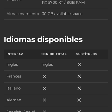
Gráficos
RX 5700 XT / 8GB RAM
Almacenamiento
30 GB available space
Almacenamiento
Idiomas disponibles
INTERFAZ
SONIDO TOTAL
SUBTÍTULOS
Inglés
Inglés
Inglés
Francés
Francés
Francés
Italiano
Italiano
Italiano
Alemán
Alemán
Alemán
Spanish (Spain)