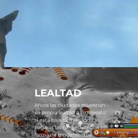
LEALTAD
Ahora las ciudades muestran
su propia lealtad a tu liderato:
si esta baja demasiado,
pagarás las consecuencias en
forma de rendimientos