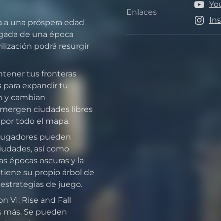
Yo
Enlaces
Enlace
In
rla a una próspera edad
legada de una época
ilización podrá resurgir
ntener tus fronteras
es para expandir tu
n y cambian
mergen ciudades libres
 por todo el mapa.
 jugadores pueden
ciudades, así como
as épocas oscuras y la
tiene su propio árbol de
 estrategias de juego.
n VI: Rise and Fall
es más. Se pueden