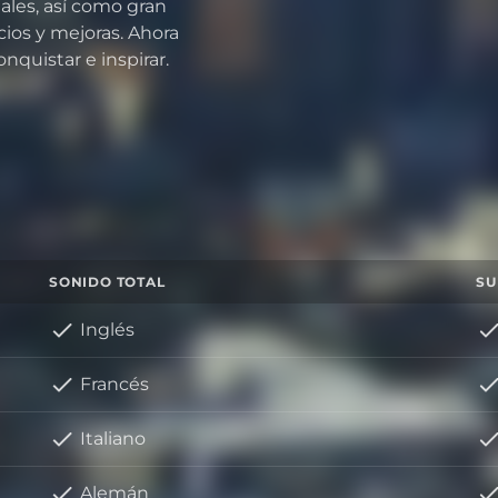
ales, así como gran
cios y mejoras. Ahora
quistar e inspirar.
SONIDO TOTAL
SU
Inglés
Francés
Italiano
Alemán