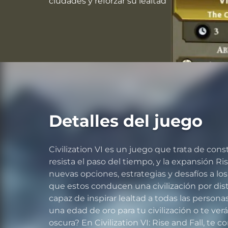
ciudades y reforzar su lealtad
Detalles del juego
Civilization VI es un juego que trata de con
resista el paso del tiempo, y la expansión Ri
nuevas opciones, estrategias y desafíos a l
que estos conducen una civilización por dist
capaz de inspirar lealtad a todas las perso
una edad de oro para tu civilización o te ve
oscura? En Civilization VI: Rise and Fall, te c