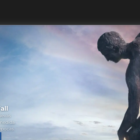
all
nuevas
 medida
épocas.