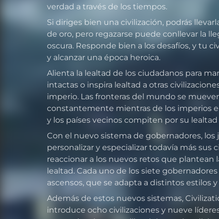
verdad a través de los tiempos.
Si diriges bien una civilización, podrás lleva
de oro, pero regazarse puede conllevar la l
oscura. Responde bien a los desafíos, y tu civ
y alcanzar una época heroica.
Alienta la lealtad de los ciudadanos para ma
intactas o inspira lealtad a otras civilizacion
imperio. Las fronteras del mundo se mueve
constantemente mientras de los imperios e
y los países vecinos compiten por su lealtad
Con el nuevo sistema de gobernadores, los
personalizar y especializar todavía más sus 
reaccionar a los nuevos retos que plantean l
lealtad. Cada uno de los siete gobernadores 
ascensos, que se adapta a distintos estilos y
Además de estos nuevos sistemas, Civilizatio
introduce ocho civilizaciones y nueve líder