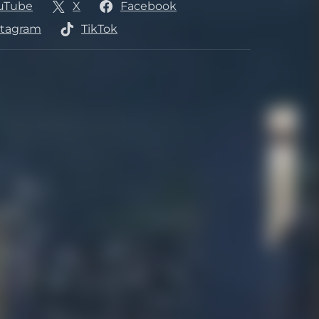
uTube
X
Facebook
s
stagram
TikTok