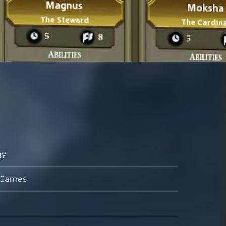
gy
o
s Games
ollador