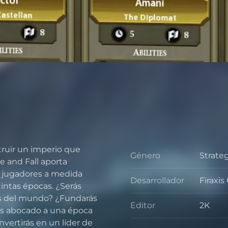
struir un imperio que
Género
Strate
Géner
se and Fall aporta
os jugadores a medida
Desarrollador
Firaxi
Desarr
intas épocas. ¿Serás
nas del mundo? ¿Fundarás
Editor
2K
rás abocado a una época
Editor
onvertirás en un líder de