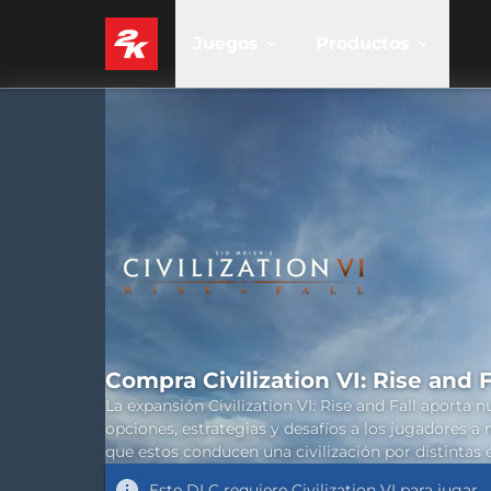
Juegos
Productos
Compra Civilization VI: Rise and F
La expansión Civilization VI: Rise and Fall aporta 
opciones, estrategias y desafíos a los jugadores a
que estos conducen una civilización por distintas 
Este DLC requiere
Civilization VI
para jugar