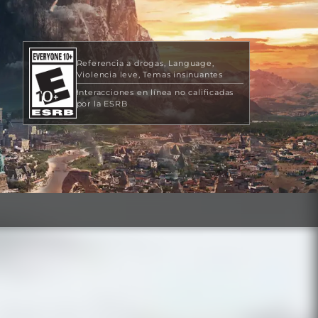
Referencia a drogas
Language
Violencia leve
Temas insinuantes
Interacciones en línea no calificadas
por la ESRB
USD 29.99