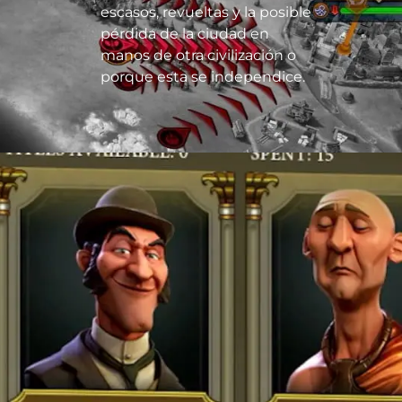
escasos, revueltas y la posible
pérdida de la ciudad en
manos de otra civilización o
porque esta se independice.