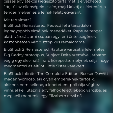
összes egyjátékos kiegészítő tartalmat is élvezheted.
Járj túl az ellenségeid eszén, majd küzdj az életedért a
tenger mélyén és a felhők felett egyaránt.
Mit tartalmaz?
BioShock Remastered: Fedezd fel a társadalom
legragyogóbb elméinek menedékét, Rapture tenger
alatti városát, ami csupán egy férfi önteltségének
köszönhetően vált disztópikus rémálommá.
BioShock 2 Remastered: Rapture városát a félelmetes
Big Daddy prototípus, Subject Delta szemével járhatod
végig egy élet-halál harc közepette, melynek célja, hogy
megmentsd az eltűnt Little Sister karaktert.
BioShock Infinite: The Complete Edition: Booker DeWitt
magánnyomozó, aki olyan embereknek tartozik,
akiknek nem kellene, a lehetetlent próbálja véghez
vinni: el kell utaznia egy felhők felett lebegő városba, és
meg kell mentenie egy Elizabeth nevű nőt.