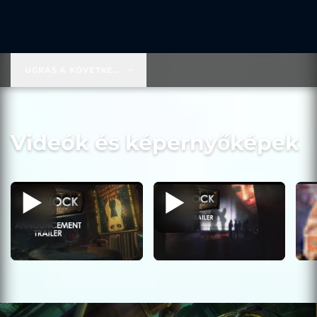
UGRÁS A KÖVETKEZŐRE:
59,99 USD
Videók és képernyőképek