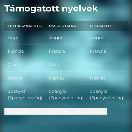
Támogatott nyelvek
FELHASZNÁLÓI FELÜLET
ÖSSZES HANG
FELIRATOK
Angol
Angol
Angol
Francia
Francia
Francia
Olasz
Olasz
Olasz
Német
Német
Német
Spanyol
Spanyol
Spanyol
(Spanyolország)
(Spanyolország)
(Spanyolország)
Mind a(z) 11 támogatott nyelv megtekintése