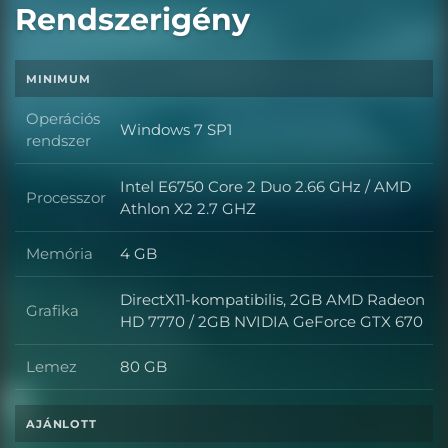
Rendszerigény
MINIMUM
Operációs
Windows 7 SP1
Operációs rendszer
rendszer
Intel E6750 Core 2 Duo 2.66 GHz / AMD
Processzor
Processzor
Athlon X2 2.7 GHZ
Memória
4 GB
Memória
DirectX11-kompatibilis, 2GB AMD Radeon
Grafika
Grafika
HD 7770 / 2GB NVIDIA GeForce GTX 670
Lemez
80 GB
Lemez
AJÁNLOTT