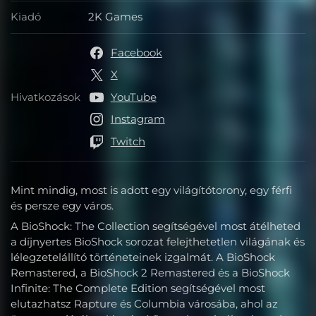
Kiadó
2K Games
Kiadó
Facebook
X
Hivatkozások
YouTube
Hivatkozások
Instagram
Twitch
Mint mindig, most is adott egy világítótorony, egy férfi
és persze egy város.
A BioShock: The Collection segítségével most átélheted
a díjnyertes BioShock sorozat felejthetetlen világának és
lélegzetelállító történeteinek izgalmát. A BioShock
Remastered, a BioShock 2 Remastered és a BioShock
Infinite: The Complete Edition segítségével most
elutazhatsz Rapture és Columbia városába, ahol az