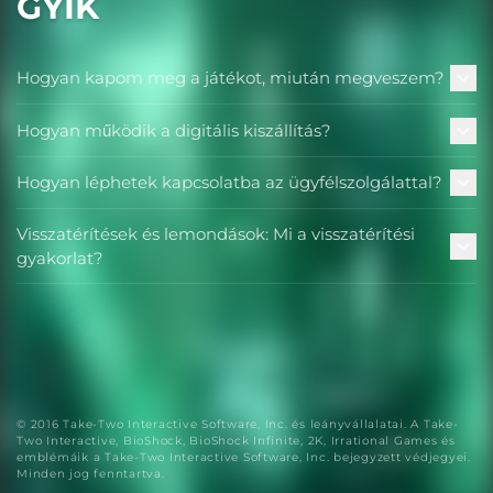
GYIK
Hogyan kapom meg a játékot, miután megveszem?
Hogyan működik a digitális kiszállítás?
Hogyan léphetek kapcsolatba az ügyfélszolgálattal?
Visszatérítések és lemondások: Mi a visszatérítési
gyakorlat?
© 2016 Take-Two Interactive Software, Inc. és leányvállalatai. A Take-
Two Interactive, BioShock, BioShock Infinite, 2K, Irrational Games és
emblémáik a Take-Two Interactive Software, Inc. bejegyzett védjegyei.
Minden jog fenntartva.