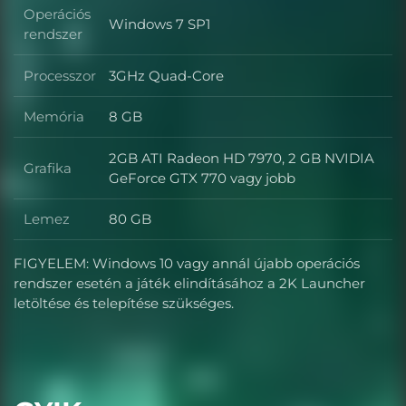
Operációs
Windows 7 SP1
Operációs rendszer
rendszer
Processzor
3GHz Quad-Core
Processzor
Memória
8 GB
Memória
2GB ATI Radeon HD 7970, 2 GB NVIDIA
Grafika
Grafika
GeForce GTX 770 vagy jobb
Lemez
80 GB
Lemez
FIGYELEM: Windows 10 vagy annál újabb operációs
rendszer esetén a játék elindításához a 2K Launcher
letöltése és telepítése szükséges.