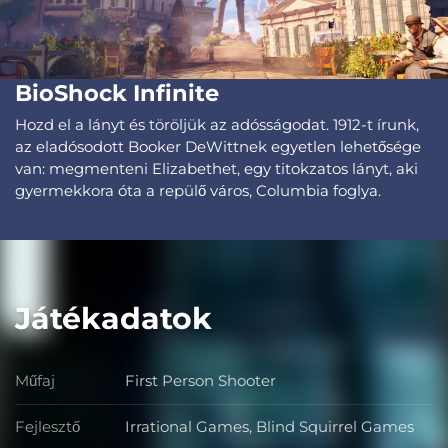
BioShock Infinite
Hozd el a lányt és töröljük az adósságodat. 1912-t írunk,
az eladósodott Booker DeWittnek egyetlen lehetősége
van: megmenteni Elizabethet, egy titokzatos lányt, aki
gyermekkora óta a repülő város, Columbia foglya.
Játékadatok
Műfaj
First Person Shooter
Műfaj
Fejlesztő
Irrational Games, Blind Squirrel Games
Fejlesztő