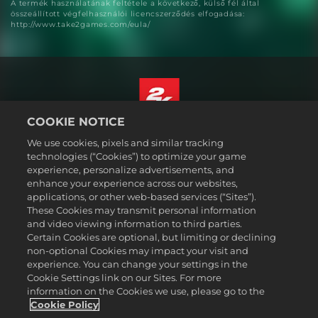
A termék használatának feltétele a következő, külső fél által
összeállított végfelhasználói licencszerződés elfogadása:
http://www.take2games.com/eula/
COOKIE NOTICE
Magyar
We use cookies, pixels and similar tracking
Jogi dokumentumok
technologies (“Cookies”) to optimize your game
experience, personalize advertisements, and
Adatvédelmi elvek
enhance your experience across our websites,
Sütikezelési elvek
applications, or other web-based services (“Sites”).
These Cookies may transmit personal information
Támogatás
and video viewing information to third parties.
Ne adják el és ne osszák meg a személyes adataimat
Certain Cookies are optional, but limiting or declining
Order Lookup & Refunds
non-optional Cookies may impact your visit and
experience. You can change your settings in the
2K Ad Partners
Cookie Settings link on our Sites. For more
information on the Cookies we use, please go to the
©2016-2026 Take-Two Interactive Software Inc. 2K, Firaxis Games,
Civilization, and their respective logos are trademarks of Take-Two
Cookie Policy
Interactive Software, Inc. All rights reserved.