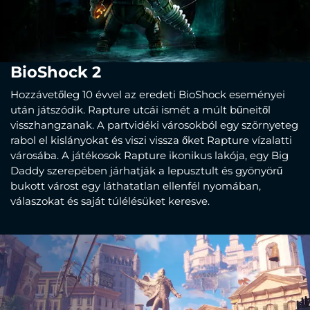
BioShock 2
Hozzávetőleg 10 évvel az eredeti BioShock eseményei
után játszódik. Rapture utcái ismét a múlt bűneitől
visszhangzanak. A partvidéki városokból egy szörnyeteg
rabol el kislányokat és viszi vissza őket Rapture vízalatti
városába. A játékosok Rapture ikonikus lakója, egy Big
Daddy szerepében járhatják a lepusztult és gyönyörű
bukott várost egy láthatatlan ellenfél nyomában,
válaszokat és saját túlélésüket keresve.