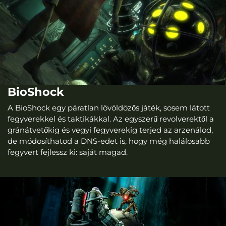
BioShock
A BioShock egy páratlan lövöldözős játék, sosem látott
fegyverekkel és taktikákkal. Az egyszerű revolverektől a
gránátvetőkig és vegyi fegyverekig terjed az arzenálod,
de módosíthatod a DNS-edet is, hogy még halálosabb
fegyvert fejlessz ki: saját magad.