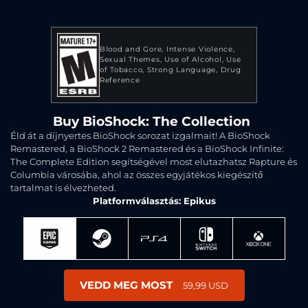
Blood and Gore
Intense Violence
Sexual Themes
Use of Alcohol
Use
of Tobacco
Strong Language
Drug
Reference
Buy BioShock: The Collection
Éld át a díjnyertes BioShock sorozat izgalmait! A BioShock
Remastered, a BioShock 2 Remastered és a BioShock Infinite:
The Complete Edition segítségével most elutazhatsz Rapture és
Columbia városába, ahol az összes egyjátékos kiegészítő
tartalmat is élvezheted.
Platformválasztás: Epikus
VEDD MEG MOST
59,99 USD