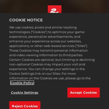
COOKIE NOTICE
Magyar
We use cookies, pixels and similar tracking
Jogi dokumentumok
technologies (“Cookies”) to optimize your game
experience, personalize advertisements, and
Adatvédelmi elvek
enhance your experience across our websites,
Sütikezelési elvek
applications, or other web-based services (“Sites”).
These Cookies may transmit personal information
Támogatás
and video viewing information to third parties.
Ne adják el és ne osszák meg a személyes adataimat
Certain Cookies are optional, but limiting or declining
Order Lookup & Refunds
non-optional Cookies may impact your visit and
experience. You can change your settings in the
2K Ad Partners
Cookie Settings link on our Sites. For more
information on the Cookies we use, please go to the
©2016-2026 Take-Two Interactive Software Inc. 2K, Firaxis Games,
Civilization, and their respective logos are trademarks of Take-Two
Cookie Policy
Interactive Software, Inc. All rights reserved.
Minden itt említett márka és védjegy a bejegyzett jogbirtokosok
Cookie Settings
Accept Cookies
kizárólagos tulajdonát képezi.
Reject Cookies