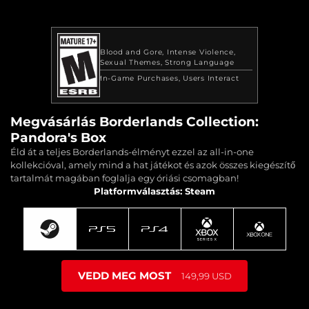
Blood and Gore
Intense Violence
Sexual Themes
Strong Language
In-Game Purchases
Users Interact
Megvásárlás Borderlands Collection:
Pandora's Box
Éld át a teljes Borderlands-élményt ezzel az all-in-one
kollekcióval, amely mind a hat játékot és azok összes kiegészítő
tartalmát magában foglalja egy óriási csomagban!
Platformválasztás: Steam
VEDD MEG MOST
149,99 USD