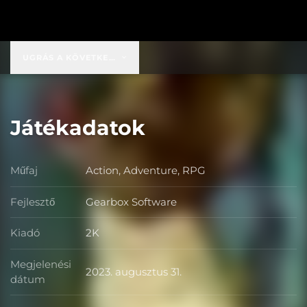
UGRÁS A KÖVETKEZŐRE:
149,99 USD
Játékadatok
Műfaj
Action, Adventure, RPG
Műfaj
Fejlesztő
Gearbox Software
Fejlesztő
Kiadó
2K
Kiadó
Megjelenési
2023. augusztus 31.
Megjelenési dátum
dátum