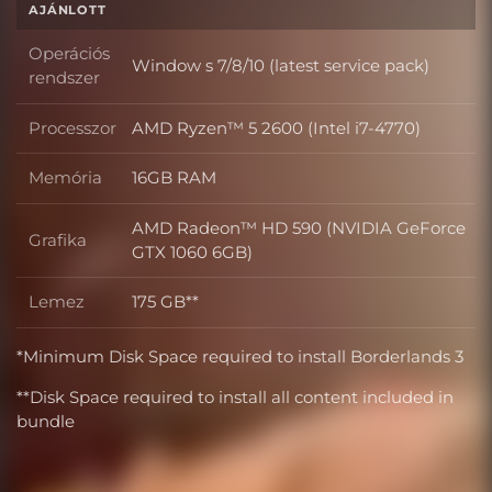
AJÁNLOTT
Operációs
Window s 7/8/10 (latest service pack)
Operációs rendszer
rendszer
Processzor
AMD Ryzen™ 5 2600 (Intel i7-4770)
Processzor
Memória
16GB RAM
Memória
AMD Radeon™ HD 590 (NVIDIA GeForce
Grafika
Grafika
GTX 1060 6GB)
Lemez
175 GB**
Lemez
*Minimum Disk Space required to install Borderlands 3
**Disk Space required to install all content included in
bundle