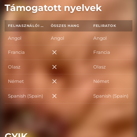
Támogatott nyelvek
FELHASZNÁLÓI FELÜLET
ÖSSZES HANG
FELIRATOK
Angol
Angol
Angol
Francia
Francia
Francia
Olasz
Olasz
Olasz
Német
Német
Német
Spanish (Spain)
Spanish (Spain)
Spanish (Spain)
GYIK