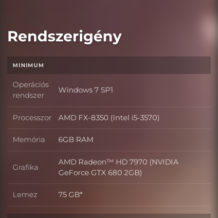
Rendszerigény
MINIMUM
Operációs
Windows 7 SP1
Operációs rendszer
rendszer
Processzor
AMD FX-8350 (Intel i5-3570)
Processzor
Memória
6GB RAM
Memória
AMD Radeon™ HD 7970 (NVIDIA
Grafika
Grafika
GeForce GTX 680 2GB)
Lemez
75 GB*
Lemez