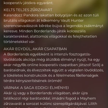
kooperatív játékra egyaránt.
KELTS TELJES ZŰRZAVART
Kalandozz Pandora lakatlan bolygóján és az azon túli
brutális világokon át kőkemény Vault Hunter
szerencsevadászok bőrébe bújva a legendás zsákmányt
keresve. Minden Borderlands-játék kolosszális
karakterekkel, alattomos világokkal és felejthetetlen
történetekkel vár.
AKÁR EGYDÜL, AKÁR CSAPATBAN
A Borderlands egyébként is intenzív fosztogatós-
lövöldözős akciója még átütőbb élményt nyújt, ha egy
akár négyfős online kooperatív csapatban játszol! Szólj a
barátaidnak, és élvezzétek együtt a végtelen lövöldözés,
a tökéletes konstrukciók és a félelmetes főellenségek
térdre kényszerítésének örömét!
VÁRNAK A SAGA EDDIGI ÉLMÉNYEI
Akár új vagy a Borderlands világában, akár újra
találkozol régi barátaiddal, imádni fogod a Mayhem
zűrzavarát a sorozat különc szereplőgárdájával. Lilith