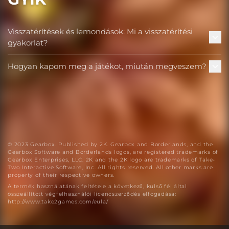
Visszatérítések és lemondások: Mi a visszatérítési
gyakorlat?
Hogyan kapom meg a játékot, miután megveszem?
© 2023 Gearbox. Published by 2K. Gearbox and Borderlands, and the
Gearbox Software and Borderlands logos, are registered trademarks of
Gearbox Enterprises, LLC. 2K and the 2K logo are trademarks of Take-
Two Interactive Software, Inc. All rights reserved. All other marks are
property of their respective owners.
A termék használatának feltétele a következő, külső fél által
összeállított végfelhasználói licencszerződés elfogadása:
http://www.take2games.com/eula/