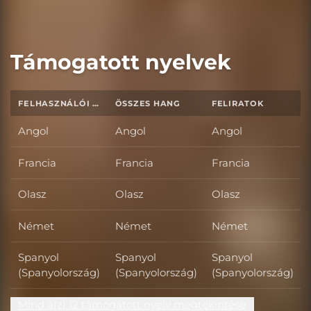
Támogatott nyelvek
FELHASZNÁLÓI FELÜLET
ÖSSZES HANG
FELIRATOK
Angol
Angol
Angol
Francia
Francia
Francia
Olasz
Olasz
Olasz
Német
Német
Német
Spanyol
Spanyol
Spanyol
(Spanyolország)
(Spanyolország)
(Spanyolország)
Mind a(z) 12 támogatott nyelv megtekintése