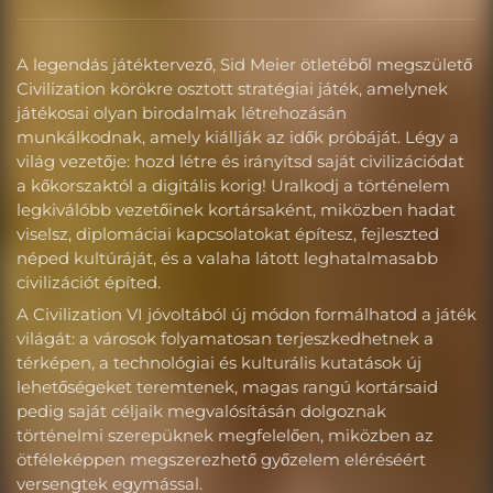
A legendás játéktervező, Sid Meier ötletéből megszülető
Civilization körökre osztott stratégiai játék, amelynek
játékosai olyan birodalmak létrehozásán
munkálkodnak, amely kiállják az idők próbáját. Légy a
világ vezetője: hozd létre és irányítsd saját civilizációdat
a kőkorszaktól a digitális korig! Uralkodj a történelem
legkiválóbb vezetőinek kortársaként, miközben hadat
viselsz, diplomáciai kapcsolatokat építesz, fejleszted
néped kultúráját, és a valaha látott leghatalmasabb
civilizációt építed.
A Civilization VI jóvoltából új módon formálhatod a játék
világát: a városok folyamatosan terjeszkedhetnek a
térképen, a technológiai és kulturális kutatások új
lehetőségeket teremtenek, magas rangú kortársaid
pedig saját céljaik megvalósításán dolgoznak
történelmi szerepüknek megfelelően, miközben az
ötféleképpen megszerezhető győzelem eléréséért
versengtek egymással.