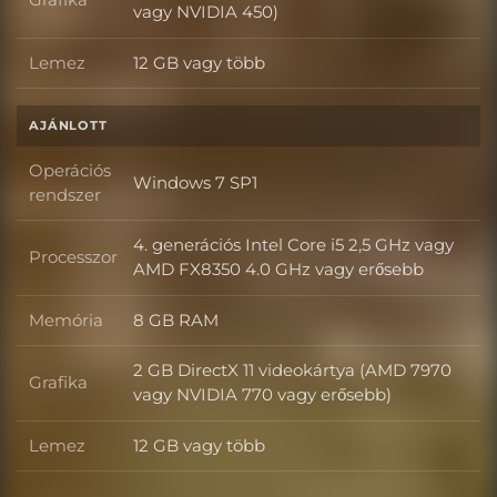
Grafika
vagy NVIDIA 450)
Lemez
12 GB vagy több
Lemez
AJÁNLOTT
Operációs
Windows 7 SP1
Operációs rendszer
rendszer
4. generációs Intel Core i5 2,5 GHz vagy
Processzor
Processzor
AMD FX8350 4.0 GHz vagy erősebb
Memória
8 GB RAM
Memória
2 GB DirectX 11 videokártya (AMD 7970
Grafika
Grafika
vagy NVIDIA 770 vagy erősebb)
Lemez
12 GB vagy több
Lemez