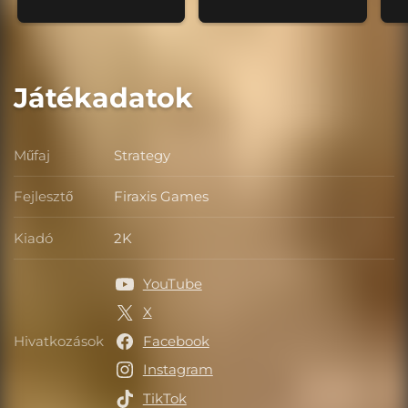
Játékadatok
Műfaj
Strategy
Műfaj
Fejlesztő
Firaxis Games
Fejlesztő
Kiadó
2K
Kiadó
YouTube
X
Hivatkozások
Facebook
Hivatkozások
Instagram
TikTok