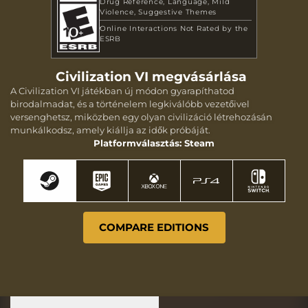
Drug Reference
Language
Mild
Violence
Suggestive Themes
Online Interactions Not Rated by the
ESRB
Civilization VI megvásárlása
A Civilization VI játékban új módon gyarapíthatod
birodalmadat, és a történelem legkiválóbb vezetőivel
versenghetsz, miközben egy olyan civilizáció létrehozásán
munkálkodsz, amely kiállja az idők próbáját.
Platformválasztás: Steam
COMPARE EDITIONS