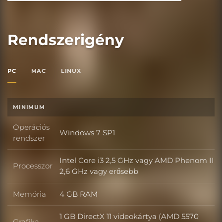
Rendszerigény
PC
MAC
LINUX
MINIMUM
Operációs
Windows 7 SP1
Operációs rendszer
rendszer
Intel Core i3 2,5 GHz vagy AMD Phenom II
Processzor
Processzor
2,6 GHz vagy erősebb
Memória
4 GB RAM
Memória
1 GB DirectX 11 videokártya (AMD 5570
Grafika