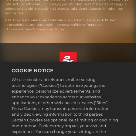
Interactive Software, Inc. védjegyei. Minden más márka és védjegy a
bejegyzett jogbirtokosok kizárólagos tulajdonát képezi. Minden jog
fenntartva.
A termék használatának feltétele a következő, harmadik félhez
kapcsolódó végfelhasználói licencszerződés elfogadása:
http://www.take2games.com/eula/
COOKIE NOTICE
Magyar
We use cookies, pixels and similar tracking
Jogi dokumentumok
technologies (“Cookies”) to optimize your game
experience, personalize advertisements, and
Adatvédelmi elvek
enhance your experience across our websites,
Sütikezelési elvek
applications, or other web-based services (“Sites”).
These Cookies may transmit personal information
Támogatás
and video viewing information to third parties.
Ne adják el és ne osszák meg a személyes adataimat
Certain Cookies are optional, but limiting or declining
Order Lookup & Refunds
non-optional Cookies may impact your visit and
experience. You can change your settings in the
2K Ad Partners