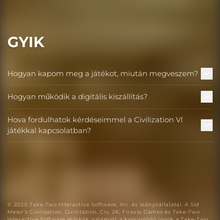
GYIK
Hogyan kapom meg a játékot, miután megveszem?
Hogyan működik a digitális kiszállítás?
Hova fordulhatok kérdéseimmel a Civilization VI
játékkal kapcsolatban?
© 2020 Take-Two Interactive Software, Inc. és leányvállalatai. A Sid
Meier’s Civilization, Civilization, Civ, 2K, Firaxis Games és Take-Two
Interactive Software márkák, valamint a kapcsolódó logók a Take-Two