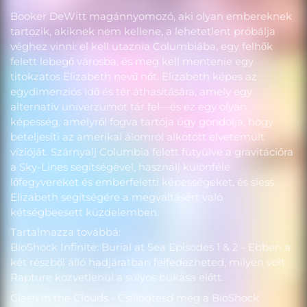
Booker DeWitt magánnyomozó, aki olyan embereknek
tartozik, akiknek nem kellene, a lehetetlent próbálja
véghez vinni: el kell utaznia Columbiába, egy felhők
felett lebegő városba, és meg kell mentenie egy
titokzatos Elizabeth nevű nőt. Elizabeth képes az
egydimenziós idő és tér áthasítására, amely egy
alternatív univerzumot tár fel—és ez egy olyan
képesség, amelyről fogva tartója úgy gondolja, hogy
beteljesíti az amerikai álomról alkotott elvetemült
vízióját. Szárnyalj Columbia felett fütyülve a gravitációra
a Sky-Lines segítségével, használj különféle
lőfegyvereket és emberfeletti képességeket, és siess
Elizabeth segítségére a megváltásért való
kétségbeesett küzdelemben.
Tartalmazza továbbá:
BioShock Infinite: Burial at Sea Episodes 1 & 2 - Ebben a
két részből álló hadjáratban felfedezheted, milyen volt
Rapture közvetlenül a súlyos bukása előtt.
Clash in the Clouds - Csillogtasd meg a BioShock