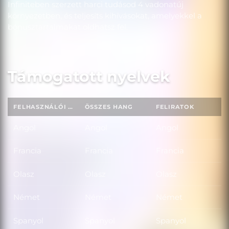
Infiniteben szerzett harci tudásod 4 vadonatúj
környezetben, és teljesíts kihívásokat, amelyekkel a
bónusztartalmakat oldhatsz fel.
Támogatott nyelvek
FELHASZNÁLÓI FELÜLET
ÖSSZES HANG
FELIRATOK
Angol
Angol
Angol
Francia
Francia
Francia
Olasz
Olasz
Olasz
Német
Német
Német
Spanyol
Spanyol
Spanyol