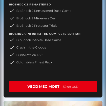
BIOSHOCK 2 REMASTERED
BioShock 2 Remastered Base Game
BioShock 2 Minerva's Den
BioShock 2 Protector Trials
BIOSHOCK INFINITE: THE COMPLETE EDITION
BioShock Infinite Base Game
Clash in the Clouds
Burial at Sea 1 & 2
Columbia's Finest Pack
VEDD MEG MOST
59,99 USD