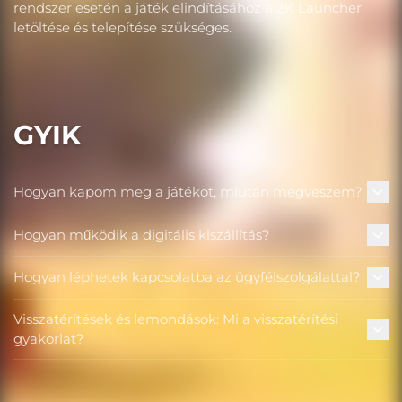
rendszer esetén a játék elindításához a 2K Launcher
letöltése és telepítése szükséges.
GYIK
Hogyan kapom meg a játékot, miután megveszem?
Hogyan működik a digitális kiszállítás?
Hogyan léphetek kapcsolatba az ügyfélszolgálattal?
Visszatérítések és lemondások: Mi a visszatérítési
gyakorlat?