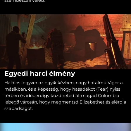
szembeszáll veled.
Egyedi harci élmény
Halálos fegyver az egyik kézben, nagy hatalmú Vigor a
másikban, és a képesség, hogy hasadékot (Tear) nyiss
térben és időben: így küzdheted át magad Columbia
lebegő városán, hogy megmentsd Elizabethet és elérd a
szabadságot.