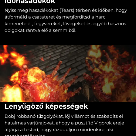
Időhasadékok
Nyiss meg hasadékokat (Tears) térben és időben, hogy
átformáld a csatateret és megfordítsd a harc
kimenetelét, fegyvereket, lövegeket és egyéb hasznos
dolgokat rántva elő a semmiből.
Lenyűgöző képességek
Dobj robbanó tűzgolyókat, lőj villámot és szabadíts el
hatalmas varjúrajokat, ahogy a pusztító Vigorok ereje
átjárja a tested, hogy rázúduljon mindenkire, aki