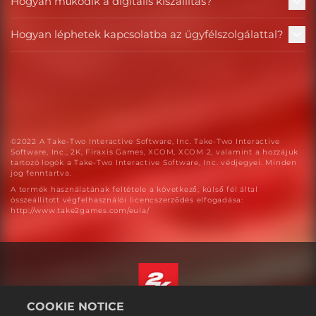
Hogyan működik a digitális kiszállítás?
Hogyan léphetek kapcsolatba az ügyfélszolgálattal?
©2022 A Take-Two Interactive Software, Inc. Take-Two Interactive
Software, Inc., 2K, Firaxis Games, XCOM, XCOM 2, valamint a hozzájuk
tartozó logók a Take-Two Interactive Software, Inc. védjegyei. Minden
jog fenntartva.
A termék használatának feltétele a következő, külső fél által
összeállított végfelhasználói licencszerződés elfogadása:
http://www.take2games.com/eula/
COOKIE NOTICE