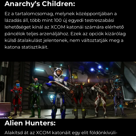
Anarchy’s Children:
Ez a tartalomcsomag, melynek középpontjában a
lázadás áll, több mint 100 új egyedi testreszabási
lehetőséget kínál az XCOM katonái számára elérhető
páncélok teljes arzenáljához. Ezek az opciók kizárólag
külső átalakulást jelentenek, nem változtatják meg a
katona statisztikáit.
Alien Hunters:
Alakítsd át az XCOM katonáit egy elit földönkívüli-