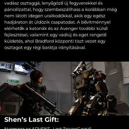
vadász osztaggá, lenyűgöző új fegyverekkel és
páncélzattal, hogy szembeszállhass a korábban még
nem látott idegen uralkodókkal, akik egy egész
hadjáraton át üldözik csapatodat. A bővítménnyel
elérhetők a katonák és az Avenger további külső
fejlesztései, valamint egy vadiúj és eget rengető
küldetés, ahol Bradford központi tiszt vezet egy
osztagot egy régi barátja irányításával.
Shen’s Last Gift:
Nyomozz az ADVENT „Lost Towers” nevű