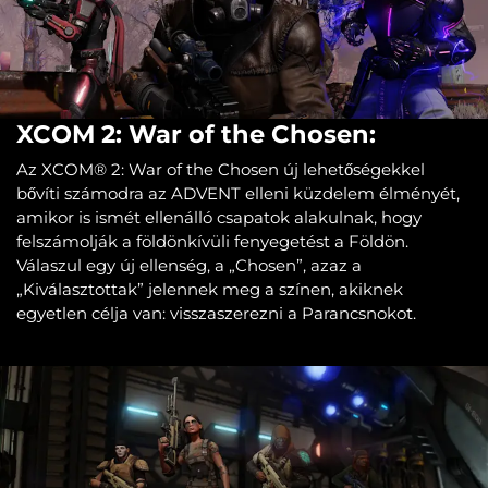
XCOM 2: War of the Chosen:
Az XCOM® 2: War of the Chosen új lehetőségekkel
bővíti számodra az ADVENT elleni küzdelem élményét,
amikor is ismét ellenálló csapatok alakulnak, hogy
felszámolják a földönkívüli fenyegetést a Földön.
Válaszul egy új ellenség, a „Chosen”, azaz a
„Kiválasztottak” jelennek meg a színen, akiknek
egyetlen célja van: visszaszerezni a Parancsnokot.