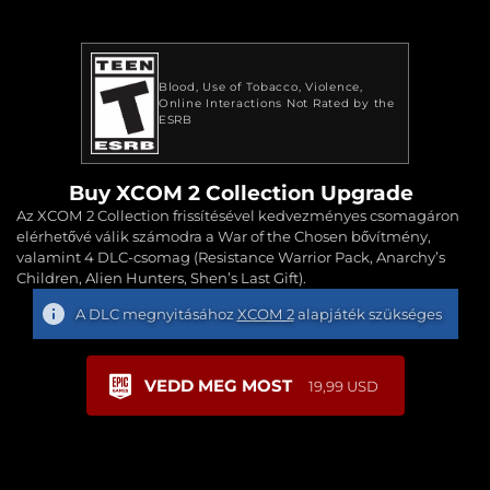
Blood
Use of Tobacco
Violence
Online Interactions Not Rated by the
ESRB
Buy XCOM 2 Collection Upgrade
Az XCOM 2 Collection frissítésével kedvezményes csomagáron
elérhetővé válik számodra a War of the Chosen bővítmény,
valamint 4 DLC-csomag (Resistance Warrior Pack, Anarchy’s
Children, Alien Hunters, Shen’s Last Gift).
A DLC megnyitásához
XCOM 2
alapjáték szükséges
VEDD MEG MOST
19,99 USD