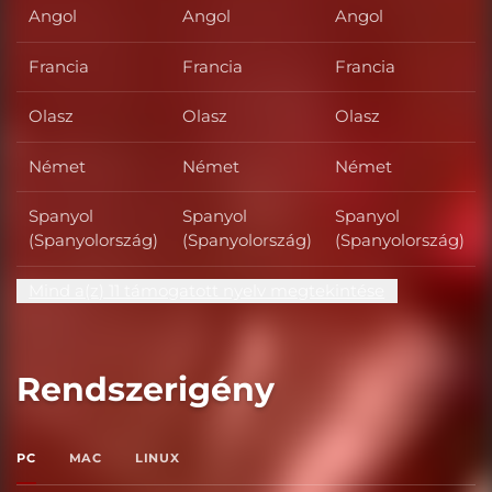
Angol
Angol
Angol
Francia
Francia
Francia
Olasz
Olasz
Olasz
Német
Német
Német
Spanyol
Spanyol
Spanyol
(Spanyolország)
(Spanyolország)
(Spanyolország)
Mind a(z) 11 támogatott nyelv megtekintése
Rendszerigény
PC
MAC
LINUX