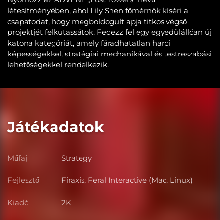
létesítményében, ahol Lily Shen főmérnök kíséri a
csapatodat, hogy megboldogult apja titkos végső
projektjét felkutassátok. Fedezz fel egy egyedülállóan új
katona kategóriát, amely fáradhatatlan harci
képességekkel, stratégiai mechanikával és testreszabási
lehetőségekkel rendelkezik.
Játékadatok
Műfaj
Strategy
Műfaj
Fejlesztő
Firaxis, Feral Interactive (Mac, Linux)
Fejlesztő
Kiadó
2K
Kiadó