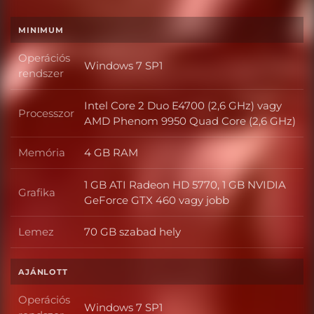
MINIMUM
Operációs
Windows 7 SP1
Operációs rendszer
rendszer
Intel Core 2 Duo E4700 (2,6 GHz) vagy
Processzor
Processzor
AMD Phenom 9950 Quad Core (2,6 GHz)
Memória
4 GB RAM
Memória
1 GB ATI Radeon HD 5770, 1 GB NVIDIA
Grafika
Grafika
GeForce GTX 460 vagy jobb
Lemez
70 GB szabad hely
Lemez
AJÁNLOTT
Operációs
Windows 7 SP1