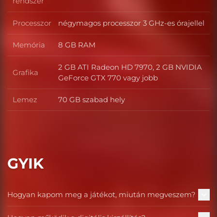
Operációs rendszer
rendszer
Processzor
négymagos processzor 3 GHz-es órajellel
Processzor
Memória
8 GB RAM
Memória
2 GB ATI Radeon HD 7970, 2 GB NVIDIA
Grafika
Grafika
GeForce GTX 770 vagy jobb
Lemez
70 GB szabad hely
Lemez
GYIK
Hogyan kapom meg a játékot, miután megveszem?