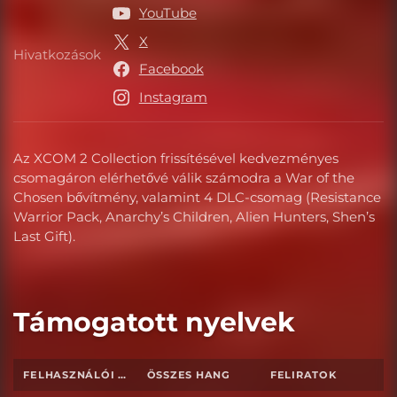
YouTube
X
Hivatkozások
Hivatkozások
Facebook
Instagram
Az XCOM 2 Collection frissítésével kedvezményes
csomagáron elérhetővé válik számodra a War of the
Chosen bővítmény, valamint 4 DLC-csomag (Resistance
Warrior Pack, Anarchy’s Children, Alien Hunters, Shen’s
Last Gift).
Támogatott nyelvek
FELHASZNÁLÓI FELÜLET
ÖSSZES HANG
FELIRATOK