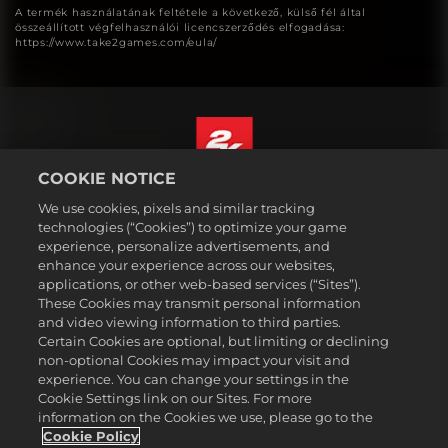
A termék használatának feltétele a következő, külső fél által
összeállított végfelhasználói licencszerződés elfogadása:
https://www.take2games.com/eula/
COOKIE NOTICE
Magyar
We use cookies, pixels and similar tracking
Jogi dokumentumok
technologies (“Cookies”) to optimize your game
experience, personalize advertisements, and
Adatvédelmi elvek
enhance your experience across our websites,
Sütikezelési elvek
applications, or other web-based services (“Sites”).
These Cookies may transmit personal information
Támogatás
and video viewing information to third parties.
Ne adják el és ne osszák meg a személyes adataimat
Certain Cookies are optional, but limiting or declining
Order Lookup & Refunds
non-optional Cookies may impact your visit and
experience. You can change your settings in the
2K Ad Partners
Cookie Settings link on our Sites. For more
information on the Cookies we use, please go to the
©2016-2026 Take-Two Interactive Software Inc. 2K, Firaxis Games,
Civilization, and their respective logos are trademarks of Take-Two
Cookie Policy
Interactive Software, Inc. All rights reserved.