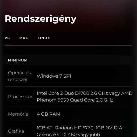
Rendszerigény
PC
MAC
LINUX
MINIMUM
Operációs
Windows 7 SP1
Operációs rendszer
rendszer
Intel Core 2 Duo E4700 2,6 GHz vagy AMD
Processzor
Processzor
Phenom 9950 Quad Core 2,6 GHz
Memória
4 GB RAM
Memória
1GB ATI Radeon HD 5770, 1GB NVIDIA
Grafika
Grafika
GeForce GTX 460 vagy jobb