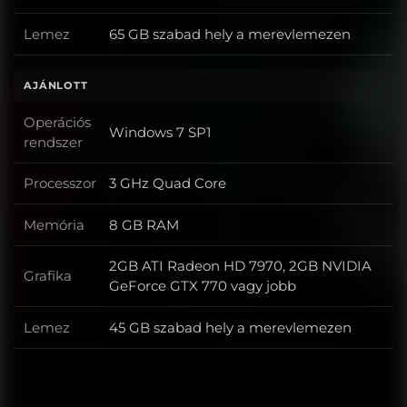
Lemez
65 GB szabad hely a merevlemezen
Lemez
AJÁNLOTT
Operációs
Windows 7 SP1
Operációs rendszer
rendszer
Processzor
3 GHz Quad Core
Processzor
Memória
8 GB RAM
Memória
2GB ATI Radeon HD 7970, 2GB NVIDIA
Grafika
Grafika
GeForce GTX 770 vagy jobb
Lemez
45 GB szabad hely a merevlemezen
Lemez