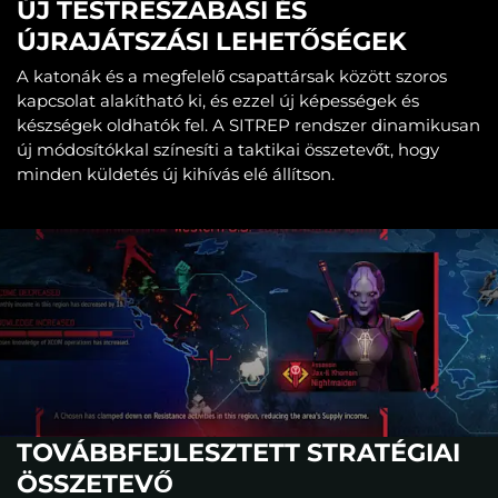
ÚJ TESTRESZABÁSI ÉS
ÚJRAJÁTSZÁSI LEHETŐSÉGEK
A katonák és a megfelelő csapattársak között szoros
kapcsolat alakítható ki, és ezzel új képességek és
készségek oldhatók fel. A SITREP rendszer dinamikusan
új módosítókkal színesíti a taktikai összetevőt, hogy
minden küldetés új kihívás elé állítson.
TOVÁBBFEJLESZTETT STRATÉGIAI
ÖSSZETEVŐ