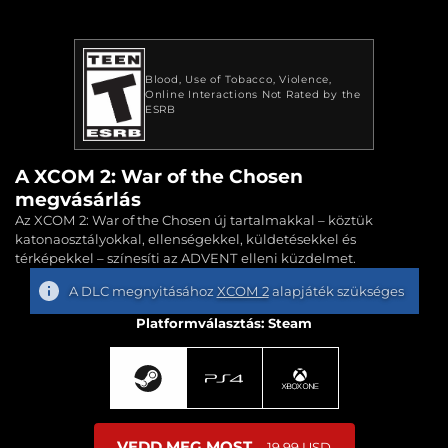
Blood
Use of Tobacco
Violence
Online Interactions Not Rated by the
ESRB
A XCOM 2: War of the Chosen
megvásárlás
Az XCOM 2: War of the Chosen új tartalmakkal – köztük
katonaosztályokkal, ellenségekkel, küldetésekkel és
térképekkel – színesíti az ADVENT elleni küzdelmet.
A DLC megnyitásához
XCOM 2
alapjáték szükséges
Platformválasztás: Steam
VEDD MEG MOST
19,99 USD