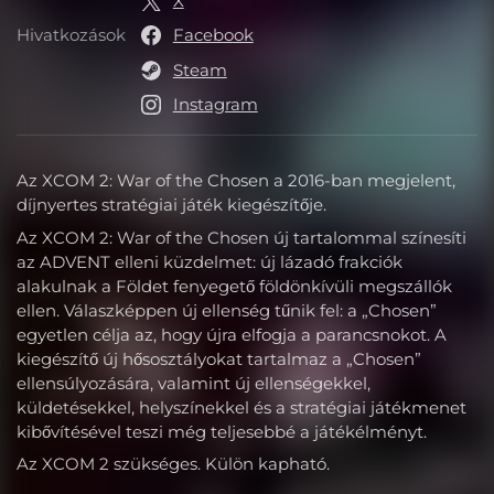
X
Hivatkozások
Facebook
Hivatkozások
Steam
Instagram
Az XCOM 2: War of the Chosen a 2016-ban megjelent,
díjnyertes stratégiai játék kiegészítője.
Az XCOM 2: War of the Chosen új tartalommal színesíti
az ADVENT elleni küzdelmet: új lázadó frakciók
alakulnak a Földet fenyegető földönkívüli megszállók
ellen. Válaszképpen új ellenség tűnik fel: a „Chosen”
egyetlen célja az, hogy újra elfogja a parancsnokot. A
kiegészítő új hősosztályokat tartalmaz a „Chosen”
ellensúlyozására, valamint új ellenségekkel,
küldetésekkel, helyszínekkel és a stratégiai játékmenet
kibővítésével teszi még teljesebbé a játékélményt.
Az XCOM 2 szükséges. Külön kapható.