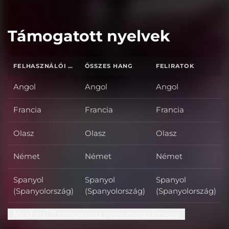
Támogatott nyelvek
FELHASZNÁLÓI FELÜLET
ÖSSZES HANG
FELIRATOK
Angol
Angol
Angol
Francia
Francia
Francia
Olasz
Olasz
Olasz
Német
Német
Német
Spanyol
Spanyol
Spanyol
(Spanyolország)
(Spanyolország)
(Spanyolország)
Mind a(z) 11 támogatott nyelv megtekintése