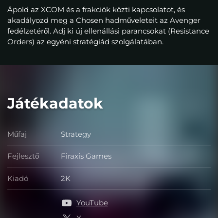
Ápold az XCOM és a frakciók közti kapcsolatot, és
akadályozd meg a Chosen hadműveleteit az Avenger
fedélzetéről. Adj ki új ellenállási parancsokat (Resistance
Orders) az egyéni stratégiád szolgálatában.
Játékadatok
Műfaj
Strategy
Műfaj
Fejlesztő
Firaxis Games
Fejlesztő
Kiadó
2K
Kiadó
YouTube