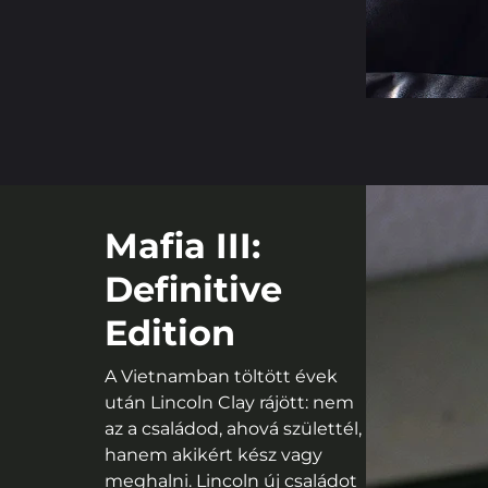
Mafia III:
Definitive
Edition
A Vietnamban töltött évek
után Lincoln Clay rájött: nem
az a családod, ahová születtél,
hanem akikért kész vagy
meghalni. Lincoln új családot