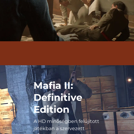
Mafia II:
Definitive
Edition
A HD minőségben felújított
játékban a szervezett