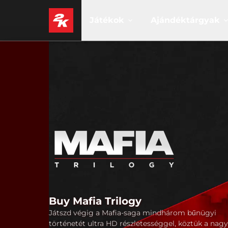
Játékok
Ajándéktárgyak
Buy Mafia Trilogy
Játszd végig a Mafia-saga mindhárom bűnügyi
történetét ultra HD részletességgel, köztük a nagy