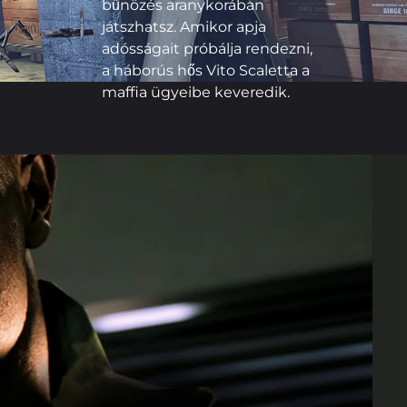
bűnözés aranykorában
játszhatsz. Amikor apja
adósságait próbálja rendezni,
a háborús hős Vito Scaletta a
maffia ügyeibe keveredik.