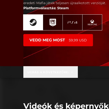
eredeti Mafia játék teljesen újraalkotott verzióját.
Platformválasztás: Steam
VEDD MEG MOST
59,99 USD
UGRÁS A KÖVETKEZŐRE:
Videók és képernyő