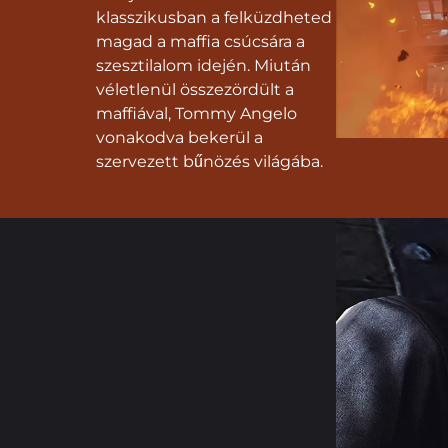
klasszikusban a felküzdheted
magad a maffia csúcsára a
szesztilalom idején. Miután
véletlenül összezördült a
maffiával, Tommy Angelo
vonakodva bekerül a
szervezett bűnözés világába.