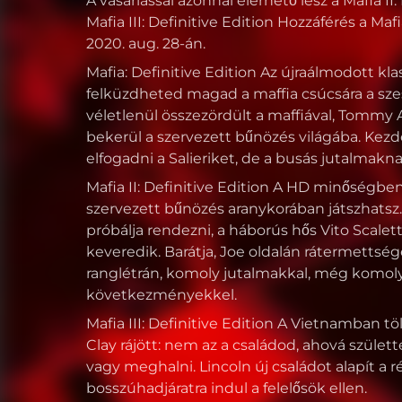
A vásárlással azonnal elérhető lesz a Mafia II:
Mafia III: Definitive Edition Hozzáférés a Maf
2020. aug. 28-án.
Mafia: Definitive Edition Az újraálmodott kl
felküzdheted magad a maffia csúcsára a szes
véletlenül összezördült a maffiával, Tomm
bekerül a szervezett bűnözés világába. Ke
elfogadni a Salieriket, de a busás jutalmakna
Mafia II: Definitive Edition A HD minőségben 
szervezett bűnözés aranykorában játszhatsz
próbálja rendezni, a háborús hős Vito Scalet
keveredik. Barátja, Joe oldalán rátermettsége 
ranglétrán, komoly jutalmakkal, még komo
következményekkel.
Mafia III: Definitive Edition A Vietnamban tö
Clay rájött: nem az a családod, ahová szület
vagy meghalni. Lincoln új családot alapít a r
bosszúhadjáratra indul a felelősök ellen.