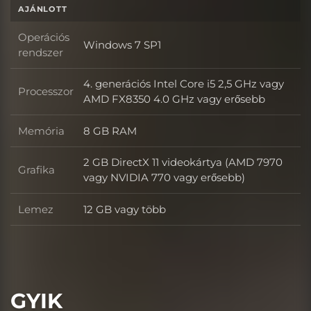
AJÁNLOTT
Operációs
Windows 7 SP1
Operációs rendszer
rendszer
4. generációs Intel Core i5 2,5 GHz vagy
Processzor
Processzor
AMD FX8350 4.0 GHz vagy erősebb
Memória
8 GB RAM
Memória
2 GB DirectX 11 videokártya (AMD 7970
Grafika
Grafika
vagy NVIDIA 770 vagy erősebb)
Lemez
12 GB vagy több
Lemez
GYIK