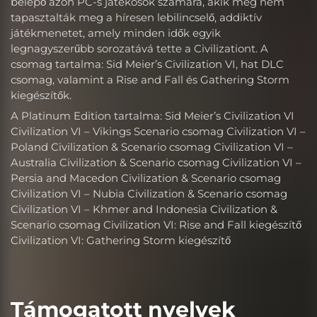
belépő azon PC-s játékosok számára, akik még nem
tapasztalták meg a híresen lebilincselő, addiktív
játékmenetet, amely minden idők egyik
legnagyszerűbb sorozatává tette a Civilizationt. A
csomag tartalma: Sid Meier’s Civilization VI, hat DLC
csomag, valamint a Rise and Fall és Gathering Storm
kiegészítők.
A Platinum Edition tartalma: Sid Meier’s Civilization VI
Civilization VI – Vikings Scenario csomag Civilization VI –
Poland Civilization & Scenario csomag Civilization VI –
Australia Civilization & Scenario csomag Civilization VI –
Persia and Macedon Civilization & Scenario csomag
Civilization VI – Nubia Civilization & Scenario csomag
Civilization VI – Khmer and Indonesia Civilization &
Scenario csomag Civilization VI: Rise and Fall kiegészítő
Civilization VI: Gathering Storm kiegészítő
Támogatott nyelvek