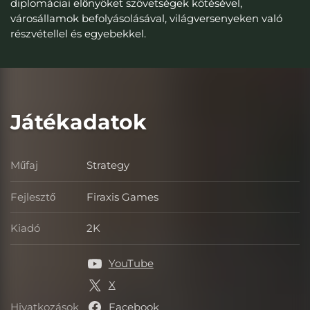
diplomáciai előnyöket szövetségek kötésével,
városállamok befolyásolásával, világversenyeken való
részvétellel és egyebekkel.
Játékadatok
Műfaj
Strategy
Műfaj
Fejlesztő
Firaxis Games
Fejlesztő
Kiadó
2K
Kiadó
YouTube
X
Hivatkozások
Facebook