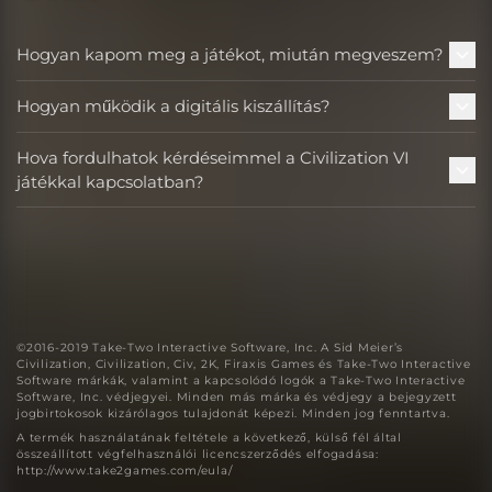
Hogyan kapom meg a játékot, miután megveszem?
Hogyan működik a digitális kiszállítás?
Hova fordulhatok kérdéseimmel a Civilization VI
játékkal kapcsolatban?
©2016-2019 Take-Two Interactive Software, Inc. A Sid Meier’s
Civilization, Civilization, Civ, 2K, Firaxis Games és Take-Two Interactive
Software márkák, valamint a kapcsolódó logók a Take-Two Interactive
Software, Inc. védjegyei. Minden más márka és védjegy a bejegyzett
jogbirtokosok kizárólagos tulajdonát képezi. Minden jog fenntartva.
A termék használatának feltétele a következő, külső fél által
összeállított végfelhasználói licencszerződés elfogadása:
http://www.take2games.com/eula/