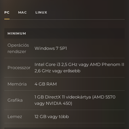
PC
MAC
LINUX
MINIMUM
Operációs
Windows 7 SP1
Operációs rendszer
rendszer
Intel Core i3 2,5 GHz vagy AMD Phenom II
Processzor
Processzor
2,6 GHz vagy erősebb
Memória
4 GB RAM
Memória
1 GB DirectX 11 videokártya (AMD 5570
Grafika
Grafika
vagy NVIDIA 450)
Lemez
12 GB vagy több
Lemez