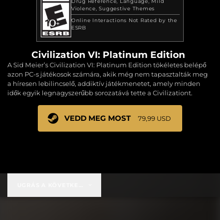
Drug Reference
Language
Mild
Violence
Suggestive Themes
Online Interactions Not Rated by the
ESRB
Civilization VI: Platinum Edition
A Sid Meier’s Civilization VI: Platinum Edition tökéletes belépő
azon PC-s játékosok számára, akik még nem tapasztalták meg
a híresen lebilincselő, addiktív játékmenetet, amely minden
idők egyik legnagyszerűbb sorozatává tette a Civilizationt.
VEDD MEG MOST
79,99 USD
UGRÁS A KÖVETKEZŐRE:
79,99 USD