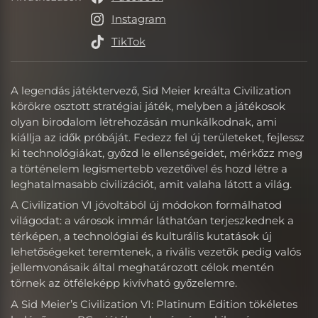
Hivatkozások
Instagram
TikTok
A legendás játéktervező, Sid Meier kreálta Civilization
körökre osztott stratégiai játék, melyben a játékosok
olyan birodalom létrehozásán munkálkodnak, ami
kiállja az idők próbáját. Fedezz fel új területeket, fejlessz
ki technológiákat, győzd le ellenségeidet, mérkőzz meg
a történelem legismertebb vezetőivel és hozd létre a
leghatalmasabb civilizációt, amit valaha látott a világ.
A Civilization VI jóvoltából új módokon formálhatod
világodat: a városok immár láthatóan terjeszkednek a
térképen, a technológiai és kulturális kutatások új
lehetőségeket teremtenek, a rivális vezetők pedig valós
jellemvonásaik által meghatározott célok mentén
törnek az ötféleképp kivívható győzelemre.
A Sid Meier’s Civilization VI: Platinum Edition tökéletes