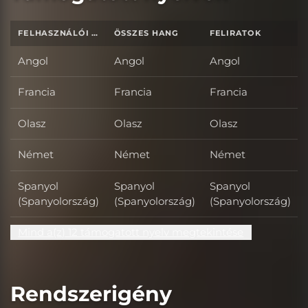
FELHASZNÁLÓI FELÜLET
ÖSSZES HANG
FELIRATOK
Angol
Angol
Angol
Francia
Francia
Francia
Olasz
Olasz
Olasz
Német
Német
Német
Spanyol
Spanyol
Spanyol
(Spanyolország)
(Spanyolország)
(Spanyolország)
Mind a(z) 12 támogatott nyelv megtekintése
Rendszerigény