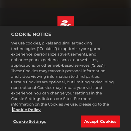
COOKIE NOTICE
Magyar
We use cookies, pixels and similar tracking
Jogi dokumentumok
technologies (“Cookies”) to optimize your game
experience, personalize advertisements, and
Adatvédelmi elvek
enhance your experience across our websites,
Sütikezelési elvek
applications, or other web-based services (“Sites”).
These Cookies may transmit personal information
Támogatás
and video viewing information to third parties.
Ne adják el és ne osszák meg a személyes adataimat
Certain Cookies are optional, but limiting or declining
Order Lookup & Refunds
non-optional Cookies may impact your visit and
experience. You can change your settings in the
2K Ad Partners
Cookie Settings link on our Sites. For more
information on the Cookies we use, please go to the
©2016-2026 Take-Two Interactive Software Inc. 2K, Firaxis Games,
Civilization, and their respective logos are trademarks of Take-Two
Cookie Policy
Interactive Software, Inc. All rights reserved.
Minden itt említett márka és védjegy a bejegyzett jogbirtokosok
Cookie Settings
Accept Cookies
kizárólagos tulajdonát képezi.