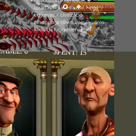
bevételcsökkenéssel, a
lázadásokkal és azzal, hogy
egy másik civilizáció
elhappolja tőled, vagy a város
kikiáltja függetlenségét.