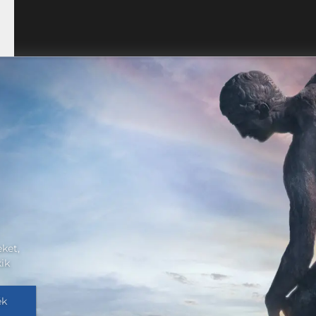
eket,
kik
ék