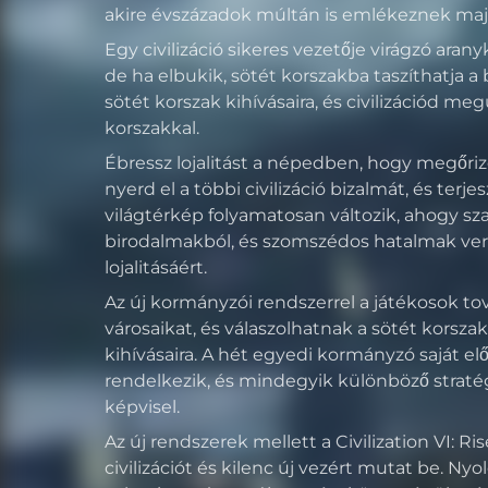
akire évszázadok múltán is emlékeznek maj
Egy civilizáció sikeres vezetője virágzó aran
de ha elbukik, sötét korszakba taszíthatja a 
sötét korszak kihívásaira, és civilizációd me
korszakkal.
Ébressz lojalitást a népedben, hogy megőriz
nyerd el a többi civilizáció bizalmát, és terj
világtérkép folyamatosan változik, ahogy sz
birodalmakból, és szomszédos hatalmak ve
lojalitásáért.
Az új kormányzói rendszerrel a játékosok tov
városaikat, és válaszolhatnak a sötét korszak é
kihívásaira. A hét egyedi kormányzó saját elő
rendelkezik, és mindegyik különböző stratégi
képvisel.
Az új rendszerek mellett a Civilization VI: Ris
civilizációt és kilenc új vezért mutat be. Nyo