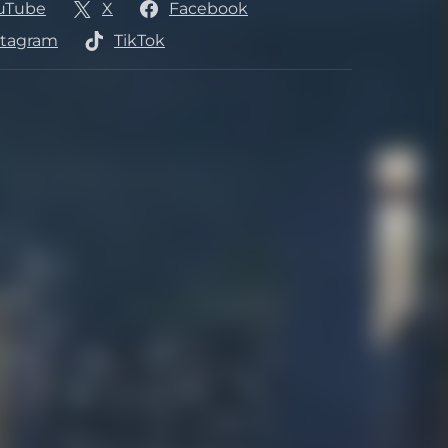
uTube
X
Facebook
ozások
stagram
TikTok