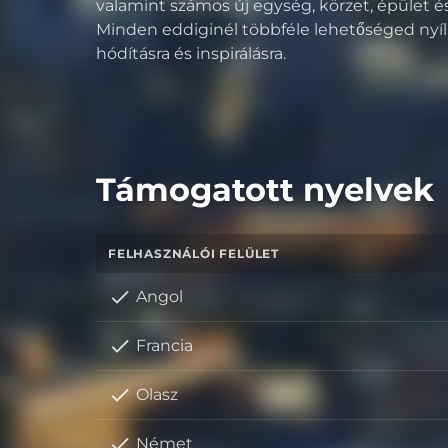
valamint számos új egység, körzet, épület és 
Minden eddiginél többféle lehetőséged nyíli
hódításra és inspirálásra.
Támogatott nyelvek
FELHASZNÁLÓI FELÜLET
Angol
Francia
Olasz
Német