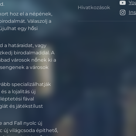
Yo
d.
Hivatkozások
Hivatk
In
ykort hoz el a népének,
birodalmát. Válaszolj a
gújulhat egy hősi
d a határaidat, vagy
eszkedj birodalmaddal. A
abad városok nőnek ki a
rsengenek a városok
ább specializálhatják
s a lojalitás új
léptetési fával
át és játékstílust
e and Fall nyolc új
lc új világcsoda építhető,