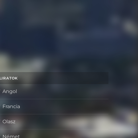
LIRATOK
Angol
Francia
Olasz
Német