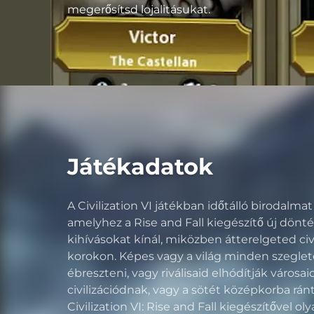
megerősítsd lojalitásukat.
Játékadatok
A Civilization VI játékban időtálló birodalmat
amelyhez a Rise and Fall kiegészítő új dönté
kihívásokat kínál, miközben átterelgeted civ
korokon. Képes vagy a világ minden szegleté
ébreszteni, vagy riválisaid elhódítják városai
civilizációdnak, vagy a sötét középkorba rán
Civilization VI: Rise and Fall kiegészítővel ol