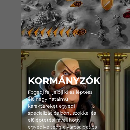
KORMÁNYZÓK
Fogadj fel, jelölj ki és léptess
elő nagy hatalmú
karaktereket egyedi
specializációs bónuszokkal és
előléptetési fával, hogy
egyedivé tedd a városaidat és