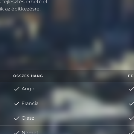
fejlesztés érhető el.
k az építkezésre,
ÖSSZES HANG
FE
Angol
Francia
Olasz
Német