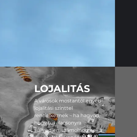
LOJALITÁS
A városok mostantól egyedi
lojalitási szinttel
rendelkeznek – ha hagyod,
hogy túl alacsonyra
süllyedjen, számolnod kell a