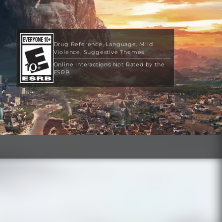
Drug Reference
Language
Mild
Violence
Suggestive Themes
Online Interactions Not Rated by the
ESRB
29,99 USD