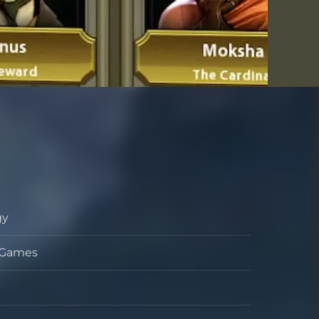
gy
s Games
tő