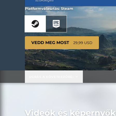
szükséges
Platformválasztás: Steam
VEDD MEG MOST
29,99 USD
UGRÁS A KÖVETKEZŐRE:
Videók és képernyő