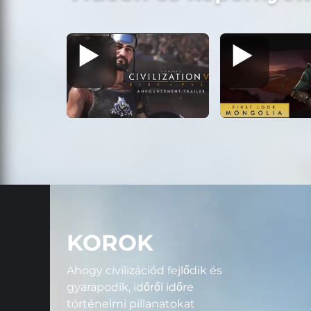
KOROK
Ahogy civilizációd fejlődik és
gyarapodik, időről időre
történelmi pillanatokat