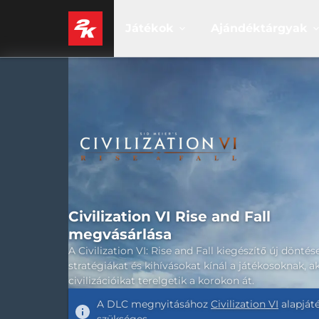
Játékok
Ajándéktárgyak
Civilization VI Rise and Fall
megvásárlása
A Civilization VI: Rise and Fall kiegészítő új döntés
stratégiákat és kihívásokat kínál a játékosoknak, a
civilizációikat terelgetik a korokon át.
A DLC megnyitásához
Civilization VI
alapját