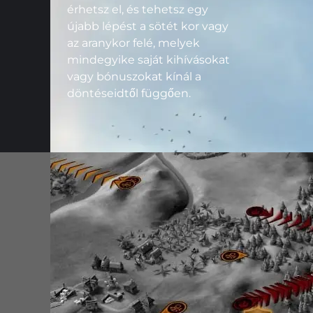
érhetsz el, és tehetsz egy
újabb lépést a sötét kor vagy
az aranykor felé, melyek
mindegyike saját kihívásokat
vagy bónuszokat kínál a
döntéseidtől függően.