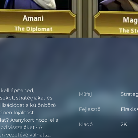
 kell építened,
Műfaj
Strate
Műfaj
seket, stratégiákat és
ilizációdat a különböző
Fejlesztő
Firaxi
Fejlesz
ben lojalitást
dat? Aranykort hozol el a
Kiadó
2K
tod vissza őket? A
Kiadó
yan vezetővé válhatsz,