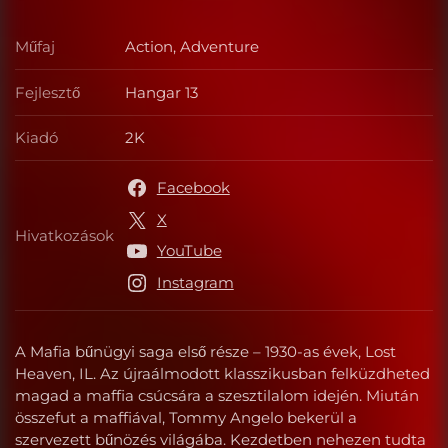
Műfaj
Action, Adventure
Műfaj
Fejlesztő
Hangar 13
Fejlesztő
Kiadó
2K
Kiadó
Facebook
X
Hivatkozások
Hivatkozások
YouTube
Instagram
A Mafia bűnügyi saga első része – 1930-as évek, Lost
Heaven, IL. Az újraálmodott klasszikusban felküzdheted
magad a maffia csúcsára a szesztilalom idején. Miután
összefut a maffiával, Tommy Angelo bekerül a
szervezett bűnözés világába. Kezdetben nehezen tudta