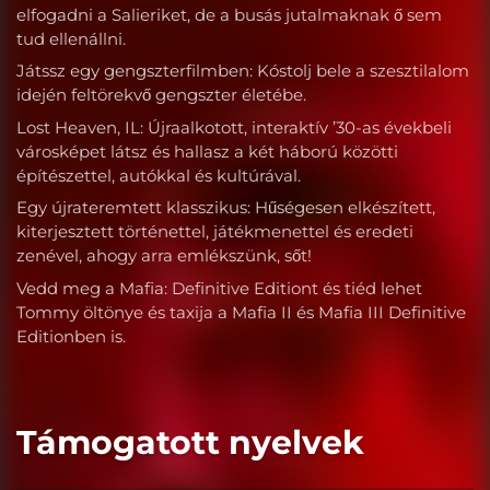
elfogadni a Salieriket, de a busás jutalmaknak ő sem
tud ellenállni.
Játssz egy gengszterfilmben: Kóstolj bele a szesztilalom
idején feltörekvő gengszter életébe.
Lost Heaven, IL: Újraalkotott, interaktív ’30-as évekbeli
városképet látsz és hallasz a két háború közötti
építészettel, autókkal és kultúrával.
Egy újrateremtett klasszikus: Hűségesen elkészített,
kiterjesztett történettel, játékmenettel és eredeti
zenével, ahogy arra emlékszünk, sőt!
Vedd meg a Mafia: Definitive Editiont és tiéd lehet
Tommy öltönye és taxija a Mafia II és Mafia III Definitive
Editionben is.
Támogatott nyelvek