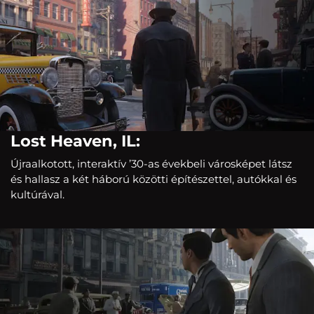
Lost Heaven, IL:
Újraalkotott, interaktív ’30-as évekbeli városképet látsz
és hallasz a két háború közötti építészettel, autókkal és
kultúrával.