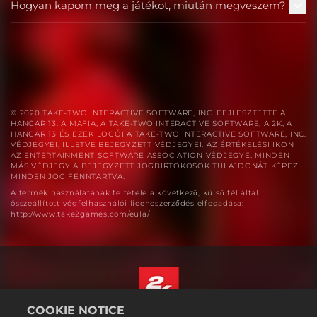
Hogyan kapom meg a játékot, miután megveszem?
© 2020 TAKE-TWO INTERACTIVE SOFTWARE, INC. FEJLESZTETTE A
HANGAR 13. A MAFIA, A TAKE-TWO INTERACTIVE SOFTWARE, A 2K, A
HANGAR 13 ÉS EZEK LOGÓI A TAKE-TWO INTERACTIVE SOFTWARE, INC.
VÉDJEGYEI, ILLETVE BEJEGYZETT VÉDJEGYEI. AZ ÉRTÉKELÉSI IKON
AZ ENTERTAINMENT SOFTWARE ASSOCIATION VÉDJEGYE. MINDEN
MÁS VÉDJEGY A BEJEGYZETT JOGBIRTOKOSOK TULAJDONÁT KÉPEZI.
MINDEN JOG FENNTARTVA.
A termék használatának feltétele a következő, külső fél által
összeállított végfelhasználói licencszerződés elfogadása:
http://www.take2games.com/eula/
COOKIE NOTICE