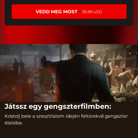
VEDD MEG MOST
59,99 USD
Játssz egy gengszterfilmben:
Kóstolj bele a szesztilalom idején feltörekvő gengszter
életébe.