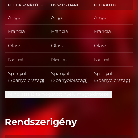
FELHASZNÁLÓI FELÜLET
ÖSSZES HANG
FELIRATOK
Angol
Angol
Angol
Francia
Francia
Francia
Olasz
Olasz
Olasz
Német
Német
Német
Spanyol
Spanyol
Spanyol
(Spanyolország)
(Spanyolország)
(Spanyolország)
Mind a(z) 13 támogatott nyelv megtekintése
Rendszerigény