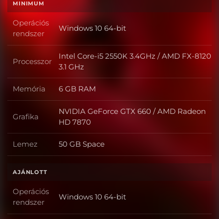
MINIMUM
Operációs
Windows 10 64-bit
Operációs rendszer
rendszer
Intel Core-i5 2550K 3.4GHz / AMD FX-8120
Processzor
Processzor
3.1 GHz
Memória
6 GB RAM
Memória
NVIDIA GeForce GTX 660 / AMD Radeon
Grafika
Grafika
HD 7870
Lemez
50 GB Space
Lemez
AJÁNLOTT
Operációs
Windows 10 64-bit
Operációs rendszer
rendszer