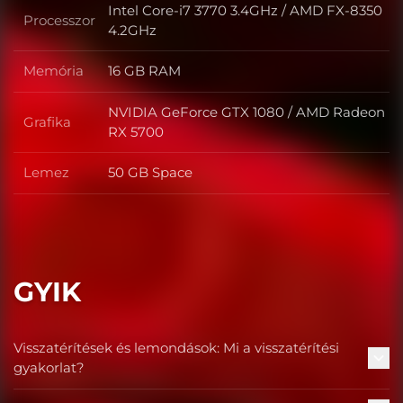
Intel Core-i7 3770 3.4GHz / AMD FX-8350
Processzor
Processzor
4.2GHz
Memória
16 GB RAM
Memória
NVIDIA GeForce GTX 1080 / AMD Radeon
Grafika
Grafika
RX 5700
Lemez
50 GB Space
Lemez
GYIK
Visszatérítések és lemondások: Mi a visszatérítési
gyakorlat?