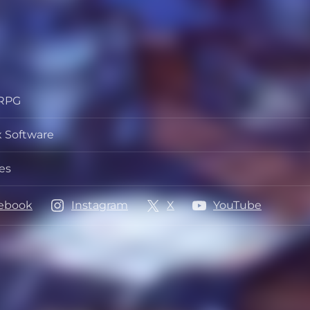
 RPG
 Software
ő
es
ebook
Instagram
X
YouTube
zások