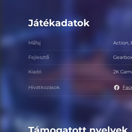
Játékadatok
Műfaj
Action,
Műfaj
Fejlesztő
Gearbox
Fejleszt
Kiadó
2K Gam
Kiadó
Hivatkozások
Fac
Hivatko
Támogatott nyelvek