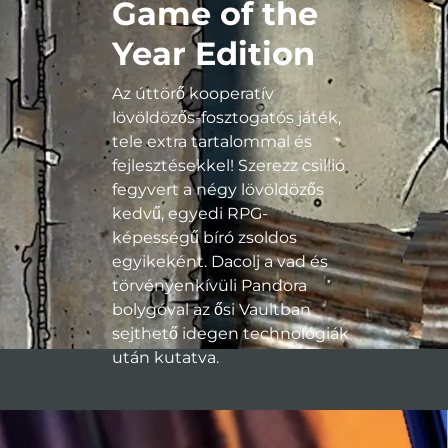
Game of the
Year Edition
Az úttörő kooperatív
lövöldözős-fosztogatós játék,
tele extra tartalommal és
fejlesztésekkel! Szerezz csillió
fegyvert a négy lövöldözős
kedvű, egyedi RPG-
képességű bíró zsoldos
egyikeként. Dacolj a vad és
törvényenkívüli Pandora
bolygóval az ősi Vaultban
sejthető idegen technológiák
után kutatva.