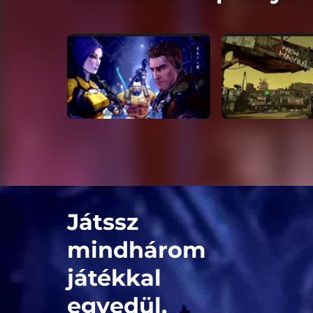
Játssz
mindhárom
játékkal
egyedül,