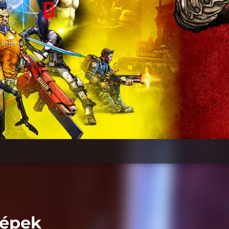
lán a
 the
e Pre-
tetlen
képek