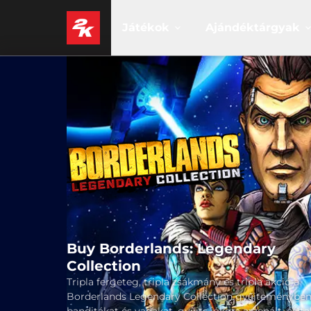
Játékok
Ajándéktárgyak
Buy Borderlands: Legendary
Collection
Tripla fergeteg, tripla zsákmány és tripla akció a
Borderlands Legendary Collection gyűjteményben!