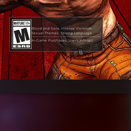
Blood and Gore
Intense Violence
Sexual Themes
Strong Language
In-Game Purchases
Users Interact
49,99 USD