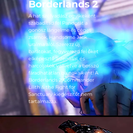
Borderlands 2
A hat széfvadász egyikeként
szabadítsd fel Pandorát a
gonosz lángelme és céges
zsarnok, Handsome Jack
uralma alól. Szerezz új
barátokat, fegyverezd fel őket
elképesztő arzenállal, és
harcoljatok vállvetve a bosszú
fáradhatatlan bajnokaiként! A
Borderlands 2: Commander
Lilith & the Fight for
Sanctuary kiegészítőt nem
tartalmazza.