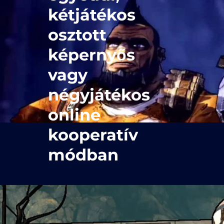
kétjátékos
osztott
képernyős
vagy
négyjátékos
online
kooperatív
módban