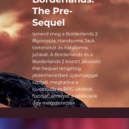
The Pre-
Sequel
Ismerd meg a Borderlands 2
főgonosza, Handsome Jack
történetét és hatalomra
jutását. A Borderlands és a
Borderlands 2 között játszódó
Pre-Sequel rengeteg
játékmenetbeli újdonsággal
szolgál, megtartva a
lövöldözős és RPG-játékok
fúzióját, amelyet a játékosok
úgy megszerettek.