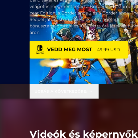
banditákat és vadakat, gyűjts jókora arzenált, és ta
világot is megmentheted a Borderlands: Game of
Year Edition, a Borderlands 2 és a Borderlands: Th
Sequel játékokban, játékonként rengeteg
bónusztartalommal és 100+ extra óra játékkal hihe
áron.
VEDD MEG MOST
49,99 USD
UGRÁS A KÖVETKEZŐRE:
Videók és képernyő