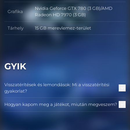
Nvidia Geforce GTX 780 (3 GB)/AMD
Grafika
Grafika
Radeon HD 7970 (3 GB)
Tárhely
15 GB merevlemez-terület
Tárhely
GYIK
Visszatérítések és lemondások: Mi a visszatérítési
gyakorlat?
Hogyan kapom meg a játékot, miután megveszem?