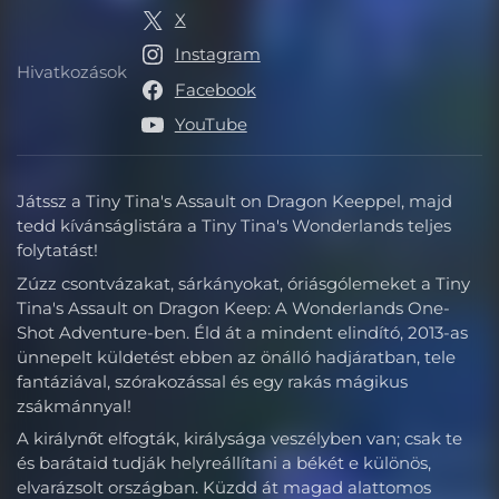
X
Instagram
Hivatkozások
Hivatkozások
Facebook
YouTube
Játssz a Tiny Tina's Assault on Dragon Keeppel, majd
tedd kívánságlistára a Tiny Tina's Wonderlands teljes
folytatást!
Zúzz csontvázakat, sárkányokat, óriásgólemeket a Tiny
Tina's Assault on Dragon Keep: A Wonderlands One-
Shot Adventure-ben. Éld át a mindent elindító, 2013-as
ünnepelt küldetést ebben az önálló hadjáratban, tele
fantáziával, szórakozással és egy rakás mágikus
zsákmánnyal!
A királynőt elfogták, királysága veszélyben van; csak te
és barátaid tudják helyreállítani a békét e különös,
elvarázsolt országban. Küzdd át magad alattomos