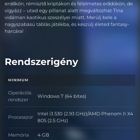
erdőkön, rémisztő kriptákon és félelmetes erődökön, de
vigyázz – utad egy pillanat alatt megváltozhat Tina
vidáman kaotikus szeszélyei miatt. Merülj bele a
nagyszabású táblás játékba, és készülj életed fantasy-
harcára!
Rendszerigény
MINIMUM
Operációs
Windows 7 (64 bites)
Operációs rendszer
rendszer
Intel i3 530 (2.93 GHz)/AMD Phenom II X4
Processzor
Processzor
805 (2.5 GHz)
Memória
4 GB
Memória