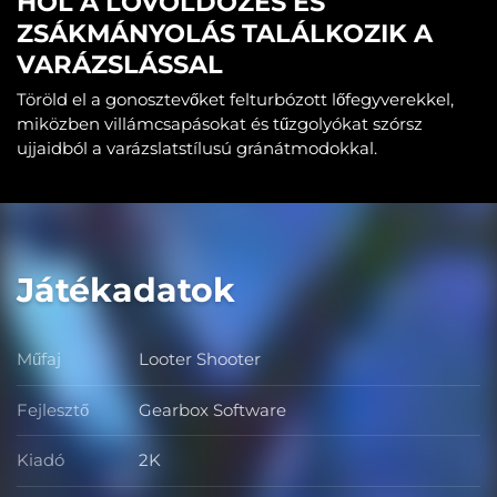
HOL A LÖVÖLDÖZÉS ÉS
ZSÁKMÁNYOLÁS TALÁLKOZIK A
VARÁZSLÁSSAL
Töröld el a gonosztevőket felturbózott lőfegyverekkel,
miközben villámcsapásokat és tűzgolyókat szórsz
ujjaidból a varázslatstílusú gránátmodokkal.
Játékadatok
Műfaj
Looter Shooter
Műfaj
Fejlesztő
Gearbox Software
Fejlesztő
Kiadó
2K
Kiadó