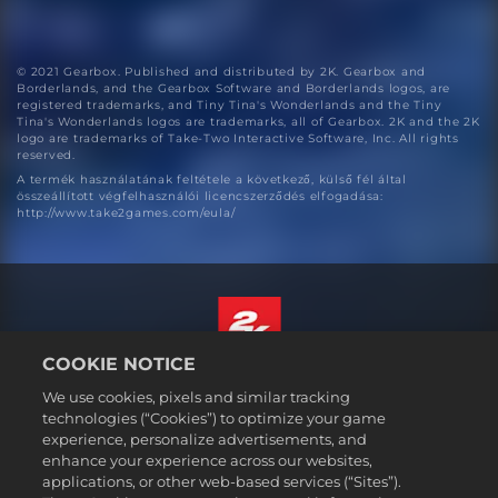
© 2021 Gearbox. Published and distributed by 2K. Gearbox and
Borderlands, and the Gearbox Software and Borderlands logos, are
registered trademarks, and Tiny Tina's Wonderlands and the Tiny
Tina's Wonderlands logos are trademarks, all of Gearbox. 2K and the 2K
logo are trademarks of Take-Two Interactive Software, Inc. All rights
reserved.
A termék használatának feltétele a következő, külső fél által
összeállított végfelhasználói licencszerződés elfogadása:
http://www.take2games.com/eula/
COOKIE NOTICE
Magyar
We use cookies, pixels and similar tracking
Jogi dokumentumok
technologies (“Cookies”) to optimize your game
experience, personalize advertisements, and
Adatvédelmi elvek
enhance your experience across our websites,
Sütikezelési elvek
applications, or other web-based services (“Sites”).