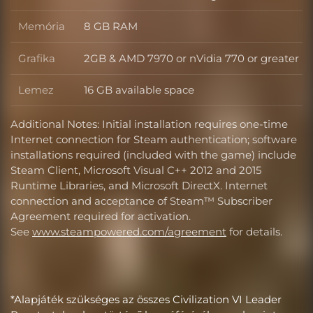
Memória
8 GB RAM
Memória
Grafika
2GB & AMD 7970 or nVidia 770 or greater
Grafika
Lemez
16 GB available space
Lemez
Additional Notes: Initial installation requires one-time
Internet connection for Steam authentication; software
installations required (included with the game) include
Steam Client, Microsoft Visual C++ 2012 and 2015
Runtime Libraries, and Microsoft DirectX. Internet
connection and acceptance of Steam™ Subscriber
Agreement required for activation.
See
www.steampowered.com/agreement
for details.
*Alapjáték szükséges az összes Civilization VI Leader