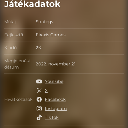
Játékadatok
Műfaj
Strategy
Műfaj
Fejlesztő
Firaxis Games
Fejlesztő
Kiadó
2K
Kiadó
Megjelenési
2022. november 21.
Megjelenési dátum
dátum
YouTube
X
Hivatkozások
Facebook
Hivatkozások
Instagram
TikTok