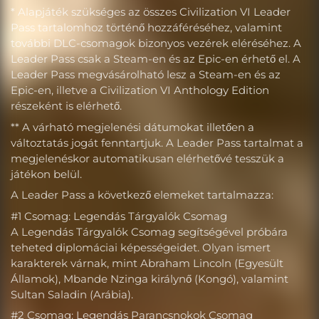
* Alapjáték szükséges az összes Civilization VI Leader
Pass tartalomhoz történő hozzáféréséhez, valamint
további DLC-csomagok bizonyos vezérek eléréséhez. A
Leader Pass csak a Steam-en és az Epic-en érhető el. A
Leader Pass megvásárolható lesz a Steam-en és az
Epic-en, illetve a Civilization VI Anthology Edition
részeként is elérhető.
** A várható megjelenési dátumokat illetően a
változtatás jogát fenntartjuk. A Leader Pass tartalmat a
megjelenéskor automatikusan elérhetővé tesszük a
játékon belül.
A Leader Pass a következő elemeket tartalmazza:
#1 Csomag: Legendás Tárgyalók Csomag
A Legendás Tárgyalók Csomag segítségével próbára
teheted diplomáciai képességeidet. Olyan ismert
karakterek várnak, mint Abraham Lincoln (Egyesült
Államok), Mbande Nzinga királynő (Kongó), valamint
Sultan Saladin (Arábia).
#2 Csomag: Legendás Parancsnokok Csomag