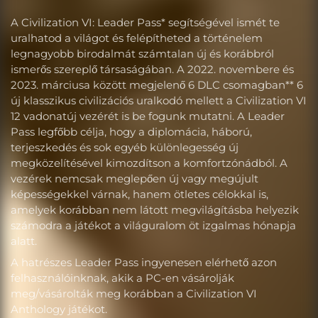
A Civilization VI: Leader Pass* segítségével ismét te
uralhatod a világot és felépítheted a történelem
legnagyobb birodalmát számtalan új és korábbról
ismerős szereplő társaságában. A 2022. novembere és
2023. márciusa között megjelenő 6 DLC csomagban** 6
új klasszikus civilizációs uralkodó mellett a Civilization VI
12 vadonatúj vezérét is be fogunk mutatni. A Leader
Pass legfőbb célja, hogy a diplomácia, háború,
terjeszkedés és sok egyéb különlegesség új
megközelítésével kimozdítson a komfortzónádból. A
vezérek nemcsak meglepően új vagy megújult
képességekkel várnak, hanem ötletes célokkal is,
amelyek korábban nem látott megvilágításba helyezik
számodra a játékot a világuralom öt izgalmas hónapja
alatt.
A hatrészes Leader Pass ingyenesen elérhető azon
felhasználóinknak, akik a PC-en vásárolják
meg/vásárolták meg korábban a Civilization VI
Anthology játékot.