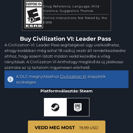
Drug Reference
Language
Mild
Violence
Suggestive Themes
Online Interactions Not Rated by the
ESRB
Buy Civilization VI: Leader Pass
A Civilization VI: Leader Pass segítségével úgy uralkodhatsz,
ahogy korábban még soha! 18 vadiúj vezér áll rendelkezésedre
ahhoz, hogy sosem látott módon vedd kezedbe a világ
irányítását. A Civilization VI Anthology meglévő és új játékosai
számára az új tartalom ingyenesen elérhető.
A DLC megnyitásához
Civilization VI
alapjáték
szükséges
Platformválasztás: Steam
VEDD MEG MOST
19,99 USD