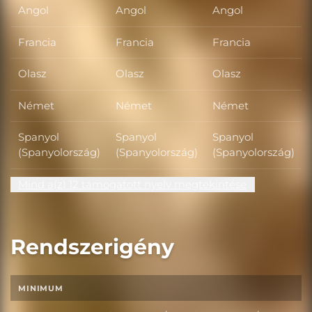
Angol
Angol
Angol
Francia
Francia
Francia
Olasz
Olasz
Olasz
Német
Német
Német
Spanyol
Spanyol
Spanyol
(Spanyolország)
(Spanyolország)
(Spanyolország)
Mind a(z) 12 támogatott nyelv megtekintése
Rendszerigény
MINIMUM