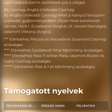
saját kedved szerint építheted újra a világot.
#6 Csomag: Anglia Uralkodói Csomag
Az Anglia Uralkodói Csomag lehet a hiányzó láncszem
uralkodói gyűjteményedben. Olyan híres karakterek
várnak, mint I. Erzsébetet (Anglia), III. Harald (Norvégia),
valamint Viktória (Anglia).
*** Eléréséhez Perzsia és Macedónia Szcenárió Csomag
szükséges
**** Eléréséhez Gyülekező Vihar bővítmény szükséges
***** Eléréséhez New Frontier Pass, valamint Bizánc és
Gallia Csomag szükséges
****** Eléréséhez Rise & Fall bővítmény szükséges
Támogatott nyelvek
FELHASZNÁLÓI FELÜLET
ÖSSZES HANG
FELIRATOK