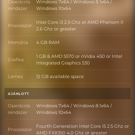
Operációs
Windows 7x64 / Windows 8.1x64 /
Operációs rendszer
rendszer
Windows 10x64
Intel Core i3 2.5 Ghz or AMD Phenom II
Processzor
Processzor
2.6 Ghz or greater
Memória
4 GB RAM
Memória
1 GB & AMD 5570 or nVidia 450 or Intel
Grafika
Grafika
Integrated Graphics 530
Lemez
12 GB available space
Lemez
AJÁNLOTT
Operációs
Windows 7x64 / Windows 8.1x64 /
Operációs rendszer
rendszer
Windows 10x64
Fourth Generation Intel Core i5 2.5 Ghz or
Processzor
Processzor
AMD FX8350 4.0 Ghz or greater