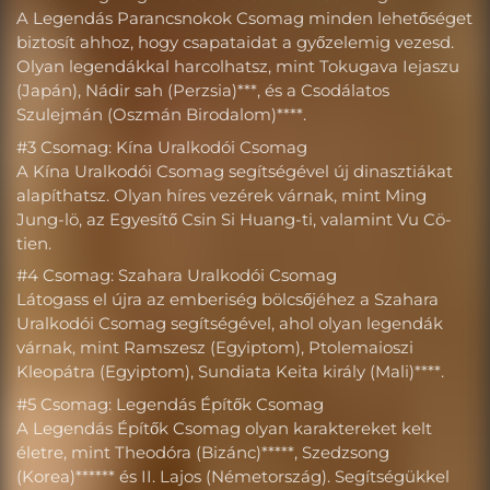
A Legendás Parancsnokok Csomag minden lehetőséget
biztosít ahhoz, hogy csapataidat a győzelemig vezesd.
Olyan legendákkal harcolhatsz, mint Tokugava Iejaszu
(Japán), Nádir sah (Perzsia)***, és a Csodálatos
Szulejmán (Oszmán Birodalom)****.
#3 Csomag: Kína Uralkodói Csomag
A Kína Uralkodói Csomag segítségével új dinasztiákat
alapíthatsz. Olyan híres vezérek várnak, mint Ming
Jung-lö, az Egyesítő Csin Si Huang-ti, valamint Vu Cö-
tien.
#4 Csomag: Szahara Uralkodói Csomag
Látogass el újra az emberiség bölcsőjéhez a Szahara
Uralkodói Csomag segítségével, ahol olyan legendák
várnak, mint Ramszesz (Egyiptom), Ptolemaioszi
Kleopátra (Egyiptom), Sundiata Keita király (Mali)****.
#5 Csomag: Legendás Építők Csomag
A Legendás Építők Csomag olyan karaktereket kelt
életre, mint Theodóra (Bizánc)*****, Szedzsong
(Korea)****** és II. Lajos (Németország). Segítségükkel