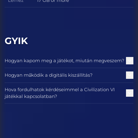
Lemez
17 GB or more
Lemez
GYIK
Hogyan kapom meg a játékot, miután megveszem?
Hogyan működik a digitális kiszállítás?
Hova fordulhatok kérdéseimmel a Civilization VI
játékkal kapcsolatban?