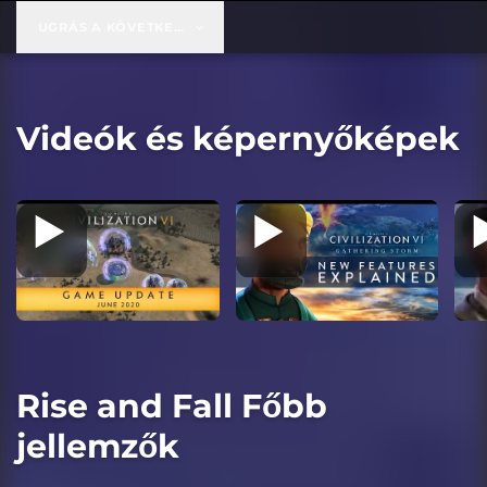
UGRÁS A KÖVETKEZŐRE:
49,99 USD
Videók és képernyőképek
Rise and Fall Főbb
jellemzők