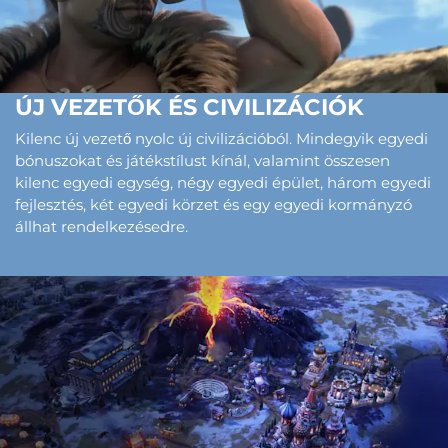
ÚJ VEZETŐK ÉS CIVILIZÁCIÓK
Kilenc új vezető nyolc új civilizációból. Mindegyik egyedi
bónuszokat és játékstílust kínál, valamint összesen
kilenc egyedi egység, négy egyedi épület, három egyedi
fejlesztés, két egyedi körzet és egy egyedi kormányzó
állhat rendelkezésedre.