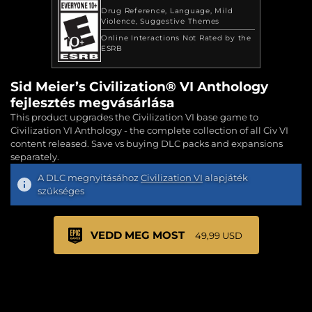
Drug Reference
Language
Mild
Violence
Suggestive Themes
Online Interactions Not Rated by the
ESRB
Sid Meier’s Civilization® VI Anthology
fejlesztés megvásárlása
This product upgrades the Civilization VI base game to
Civilization VI Anthology - the complete collection of all Civ VI
content released. Save vs buying DLC packs and expansions
separately.
A DLC megnyitásához
Civilization VI
alapjáték
szükséges
VEDD MEG MOST
49,99 USD