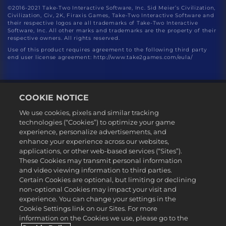
©2016-2021 Take-Two Interactive Software, Inc. Sid Meier’s Civilization,
Civilization, Civ, 2K, Firaxis Games, Take-Two Interactive Software and
their respective logos are all trademarks of Take-Two Interactive
Software, Inc. All other marks and trademarks are the property of their
respective owners. All rights reserved.
Use of this product requires agreement to the following third party
end user license agreement: http://www.take2games.com/eula/
COOKIE NOTICE
We use cookies, pixels and similar tracking
technologies (“Cookies”) to optimize your game
experience, personalize advertisements, and
Magyar
enhance your experience across our websites,
Jogi dokumentumok
applications, or other web-based services (“Sites”).
These Cookies may transmit personal information
Adatvédelmi elvek
and video viewing information to third parties.
Sütikezelési elvek
Certain Cookies are optional, but limiting or declining
non-optional Cookies may impact your visit and
Támogatás
experience. You can change your settings in the
Ne adják el és ne osszák meg a személyes adataimat
Cookie Settings link on our Sites. For more
Order Lookup & Refunds
information on the Cookies we use, please go to the