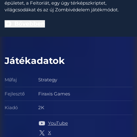
épületet, a Feitoriát, egy úgy térképszkriptet,
világcsodákat és az új Zombivédelem játékmódot.
Bővebben
Játékadatok
Műfaj
Strategy
Műfaj
Fejlesztő
Firaxis Games
Fejlesztő
Kiadó
2K
Kiadó
YouTube
X