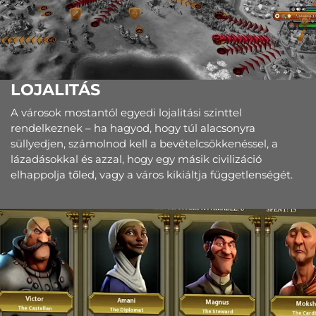
LOJALITÁS
A városok mostantól egyedi lojalitási szinttel
rendelkeznek – ha hagyod, hogy túl alacsonyra
süllyedjen, számolnod kell a bevételcsökkenéssel, a
lázadásokkal és azzal, hogy egy másik civilizáció
elhappolja tőled, vagy a város kikiáltja függetlenségét.