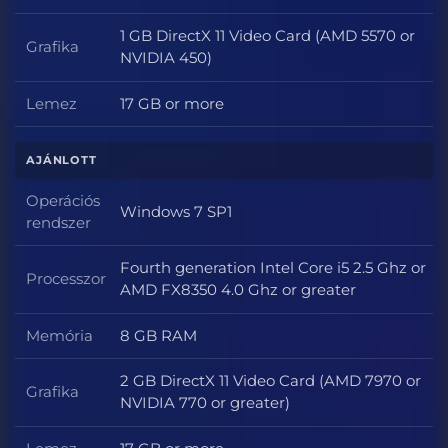
1 GB DirectX 11 Video Card (AMD 5570 or
Grafika
Grafika
NVIDIA 450)
Lemez
17 GB or more
Lemez
AJÁNLOTT
Operációs
Windows 7 SP1
Operációs rendszer
rendszer
Fourth generation Intel Core i5 2.5 Ghz or
Processzor
Processzor
AMD FX8350 4.0 Ghz or greater
Memória
8 GB RAM
Memória
2 GB DirectX 11 Video Card (AMD 7970 or
Grafika
Grafika
NVIDIA 770 or greater)