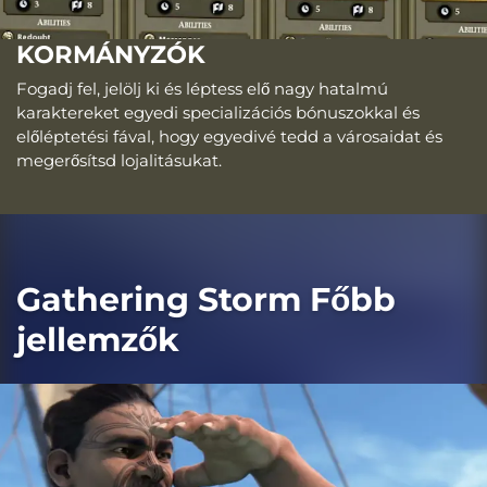
KORMÁNYZÓK
Fogadj fel, jelölj ki és léptess elő nagy hatalmú
karaktereket egyedi specializációs bónuszokkal és
előléptetési fával, hogy egyedivé tedd a városaidat és
megerősítsd lojalitásukat.
Gathering Storm Főbb
jellemzők