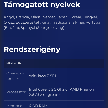
Támogatott nyelvek
Angol, Francia, Olasz, Német, Japán, Koreai, Lengyel,
Orosz, Egyszerűsített kínai, Tradicionális kínai, Portugál
(Brazília), Spanyol (Spanyolország)
Rendszerigény
MINIMUM
Operációs
Windows 7 SP1
Operációs rendszer
rendszer
Intel Core i3 2.5 Ghz or AMD Phenom II
Processzor
Processzor
2.6 Ghz or greater
Memória
4 GB RAM
Memória