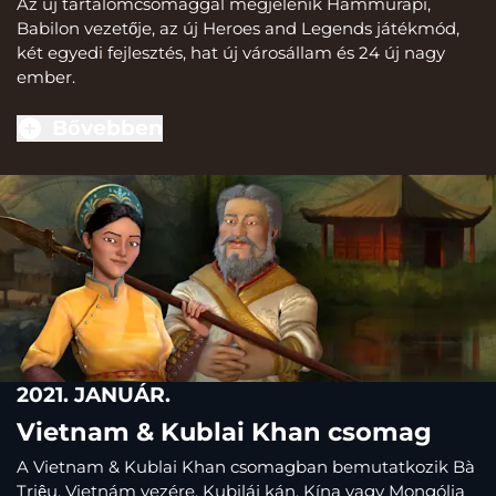
Az új tartalomcsomaggal megjelenik Hammurapi,
Babilon vezetője, az új Heroes and Legends játékmód,
két egyedi fejlesztés, hat új városállam és 24 új nagy
ember.
Bővebben
2021. JANUÁR.
Vietnam & Kublai Khan csomag
A Vietnam & Kublai Khan csomagban bemutatkozik Bà
Triệu, Vietnám vezére, Kubiláj kán, Kína vagy Mongólia