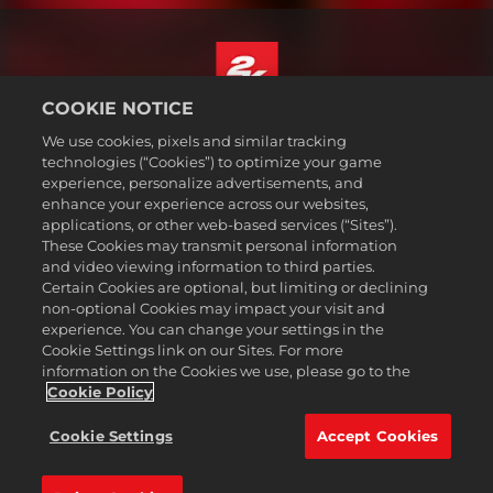
COOKIE NOTICE
Magyar
We use cookies, pixels and similar tracking
Jogi dokumentumok
technologies (“Cookies”) to optimize your game
experience, personalize advertisements, and
Adatvédelmi elvek
enhance your experience across our websites,
Sütikezelési elvek
applications, or other web-based services (“Sites”).
These Cookies may transmit personal information
Támogatás
and video viewing information to third parties.
Ne adják el és ne osszák meg a személyes adataimat
Certain Cookies are optional, but limiting or declining
Order Lookup & Refunds
non-optional Cookies may impact your visit and
experience. You can change your settings in the
2K Ad Partners
Cookie Settings link on our Sites. For more
information on the Cookies we use, please go to the
©2016-2026 Take-Two Interactive Software Inc. 2K, Firaxis Games,
Civilization, and their respective logos are trademarks of Take-Two
Cookie Policy
Interactive Software, Inc. All rights reserved.
Minden itt említett márka és védjegy a bejegyzett jogbirtokosok
Cookie Settings
Accept Cookies
kizárólagos tulajdonát képezi.