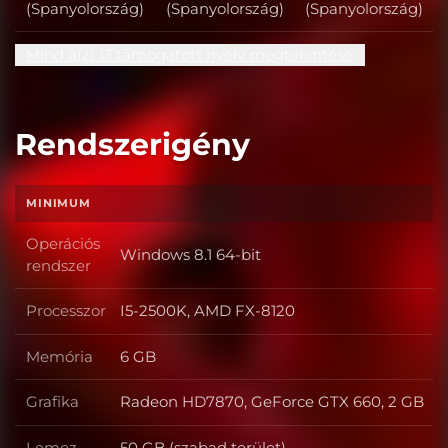
(Spanyolország)
(Spanyolország)
(Spanyolország)
Mind a(z) 13 támogatott nyelv megtekintése
Rendszerigény
MINIMUM
Operációs
Windows 8.1 64-bit
Operációs rendszer
rendszer
Processzor
I5-2500K, AMD FX-8120
Processzor
Memória
6 GB
Memória
Grafika
Radeon HD7870, GeForce GTX 660, 2 GB
Grafika
Lemez
50 GB (szabad terület)