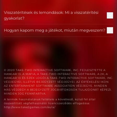
Visszatérítések és lemondások: Mi a visszatérítési
gyakorlat?
Hogyan kapom meg a játékot, miután megveszem?
© 2020 TAKE-TWO INTERACTIVE SOFTWARE, INC. FEJLESZTETTE A
HANGAR 13. A MAFIA, A TAKE-TWO INTERACTIVE SOFTWARE, A 2K, A
HANGAR 13 ÉS EZEK LOGÓI A TAKE-TWO INTERACTIVE SOFTWARE, INC.
VÉDJEGYEI, ILLETVE BEJEGYZETT VÉDJEGYEI. AZ ÉRTÉKELÉSI IKON
AZ ENTERTAINMENT SOFTWARE ASSOCIATION VÉDJEGYE. MINDEN
MÁS VÉDJEGY A BEJEGYZETT JOGBIRTOKOSOK TULAJDONÁT KÉPEZI.
MINDEN JOG FENNTARTVA.
A termék használatának feltétele a következő, külső fél által
összeállított végfelhasználói licencszerződés elfogadása:
http://www.take2games.com/eula/