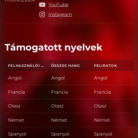
Hivatkozások
YouTube
Instagram
Támogatott nyelvek
FELHASZNÁLÓI FELÜLET
ÖSSZES HANG
FELIRATOK
Angol
Angol
Angol
Francia
Francia
Francia
Olasz
Olasz
Olasz
Német
Német
Német
Spanyol
Spanyol
Spanyol