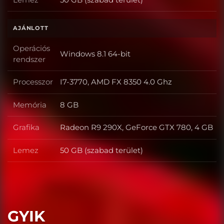
Lemez
AJÁNLOTT
Operációs
Windows 8.1 64-bit
Operációs rendszer
rendszer
Processzor
I7-3770, AMD FX 8350 4.0 Ghz
Processzor
Memória
8 GB
Memória
Grafika
Radeon R9 290X, GeForce GTX 780, 4 GB
Grafika
Lemez
50 GB (szabad terület)
Lemez
GYIK