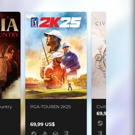
ountry
PGA-TOUREN 2K25
Civilization VII
69,99 US$
69,99 US$