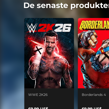
De senaste produkte
WWE 2K26
Borderlands 4
69,99 US$
69,99 US$