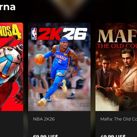
rna
NBA 2K26
Mafia: The Old C
69,99 US$
49,99 US$