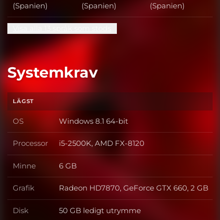
(Spanien)
(Spanien)
(Spanien)
Visa alla 13 språk som stöds
Systemkrav
LÄGST
OS
Windows 8.1 64-bit
OS
Processor
i5-2500K, AMD FX-8120
Processor
Minne
6 GB
Minne
Grafik
Radeon HD7870, GeForce GTX 660, 2 GB
Grafik
Disk
50 GB ledigt utrymme
Disk