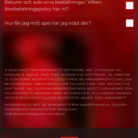
Returer och avbrutna beställningar: Vilken
återbetalningspolicy har ni?
Hur får jag mitt spel när jag köpt det?
© 2020 TAKE-TWO INTERACTIVE SOFTWARE, INC. UTVECKLAT AV
HANGAR 13. MAFIA, TAKE-TWO INTERACTIVE SOFTWARE, 2K, HANGAR
13 OCH DERAS RESPEKTIVE LOGOTYPER ÄR VARUMÄRKEN OCH/ELLER
REGISTRERADE VARUMÄRKEN SOM TILLHÖR TAKE-TWO INTERACTIVE
SOFTWARE, INC. ÅLDERSMÄRKNINGSIKONEN ÄR ETT VARUMÄRKE SOM
TILLHÖR PAN EUROPEAN GAME INFORMATION. ALLA ANDRA MÄRKEN
ÄR EGENDOM SOM TILLHÖR RESPEKTIVE ÄGARE. MED ENSAMRÄTT.
Användning av den här produkten kräver godkännande av följande
slutanvändarlicensavtal från tredje part:
http://www.take2games.com/eula/