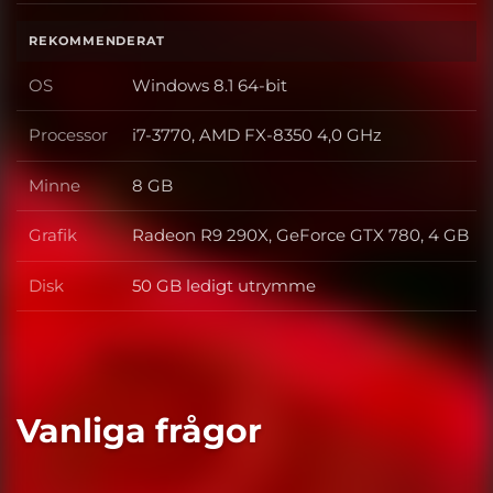
REKOMMENDERAT
OS
Windows 8.1 64-bit
OS
Processor
i7-3770, AMD FX-8350 4,0 GHz
Processor
Minne
8 GB
Minne
Grafik
Radeon R9 290X, GeForce GTX 780, 4 GB
Grafik
Disk
50 GB ledigt utrymme
Disk
Vanliga frågor