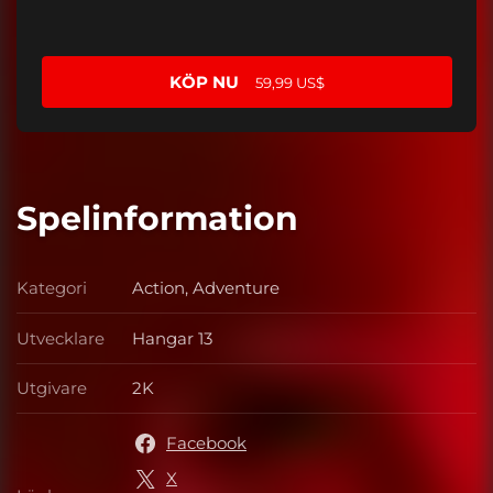
KÖP NU
59,99 US$
Spelinformation
Kategori
Action, Adventure
Kategori
Utvecklare
Hangar 13
Utvecklare
Utgivare
2K
Utgivare
Facebook
X