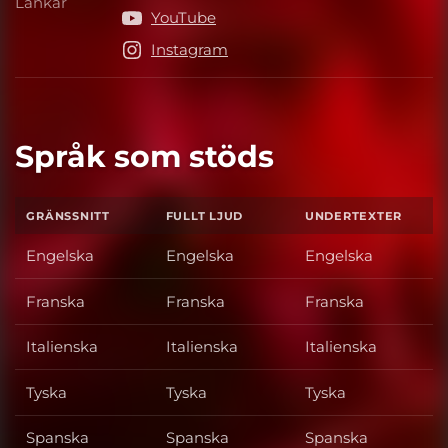
Länkar
Länkar
YouTube
Instagram
Språk som stöds
GRÄNSSNITT
FULLT LJUD
UNDERTEXTER
Engelska
Engelska
Engelska
Franska
Franska
Franska
Italienska
Italienska
Italienska
Tyska
Tyska
Tyska
Spanska
Spanska
Spanska