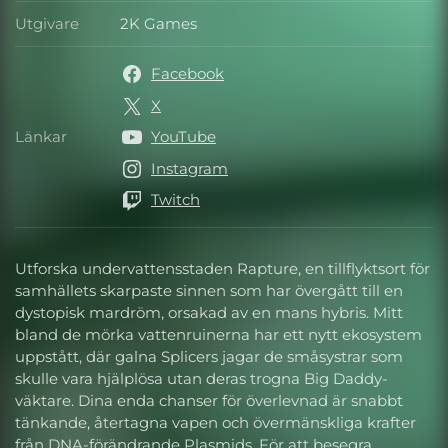
Utgivare
2K Games
Utgivare
Facebook
X
Länkar
YouTube
Länkar
Instagram
Twitch
Utforska undervattensstaden Rapture, en tillflyktsort för
samhällets skarpaste sinnen som har övergått till en
dystopisk mardröm, orsakad av en mans hybris. Mitt
bland de mörka vattenruinerna har ett nytt ekosystem
uppstått, där galna Splicers jagar de småsystrar som
skulle vara hjälplösa utan deras trogna Big Daddy-
väktare. Dina enda chanser för överlevnad är snabbt
tänkande, återtagna vapen och övermänskliga krafter
från DNA-förändrande Plasmids. För att besegra