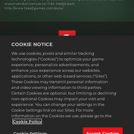
slutanvändarlicensavtal från tredje part:
http://www.take2games.com/eula/
COOKIE NOTICE
We use cookies, pixels and similar tracking
Svenska
technologies (“Cookies”) to optimize your game
Juridisk information
experience, personalize advertisements, and
enhance your experience across our websites,
Integritetspolicy
applications, or other web-based services (“Sites”).
Cookiepolicy
These Cookies may transmit personal information
Support
and video viewing information to third parties.
Certain Cookies are optional, but limiting or declining
Sälj eller dela inte mina personuppgifter
non-optional Cookies may impact your visit and
Order Lookup & Refunds
experience. You can change your settings in the
Cookie Settings link on our Sites. For more
2K Ad Partners
information on the Cookies we use, please go to the
©2016-2026 Take-Two Interactive Software Inc. 2K, Firaxis Games,
Cookie Policy
Civilization, and their respective logos are trademarks of Take-Two
Interactive Software, Inc. All rights reserved.
Cookie Settings
Accept Cookies
Alla varumärken som nämns här tillhör respektive ägare.