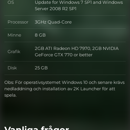
OS
Update for Windows 7 SP1 and Windows
OS
Server 2008 R2 SP1
Processor
3GHz Quad-Core
Processor
Minne
8 GB
Minne
2GB ATI Radeon HD 7970, 2GB NVIDIA
Grafik
Grafik
GeForce GTX 770 or better
Disk
25 GB
Disk
Obs: För operativsystemet Windows 10 och senare krävs
nedladdning och installation av 2K Launcher för att
spela.
Vanliga frågor