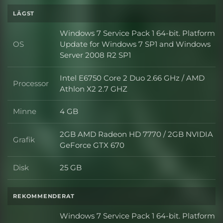
LÄGST
Windows 7 Service Pack 1 64-bit. Platform
OS
Update for Windows 7 SP1 and Windows
OS
Server 2008 R2 SP1
Intel E6750 Core 2 Duo 2.66 GHz / AMD
Processor
Processor
Athlon X2 2.7 GHZ
Minne
4 GB
Minne
2GB AMD Radeon HD 7770 / 2GB NVIDIA
Grafik
Grafik
GeForce GTX 670
Disk
25 GB
Disk
REKOMMENDERAT
Windows 7 Service Pack 1 64-bit. Platform