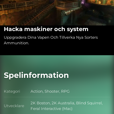
Hacka maskiner och system
Uppgradera Dina Vapen Och Tillverka Nya Sorters
Ammunition.
Spelinformation
Kategori
Action, Shooter, RPG
Kategori
2K Boston, 2K Australia, Blind Squirrel,
Utvecklare
Utvecklare
Feral Interactive (Mac)