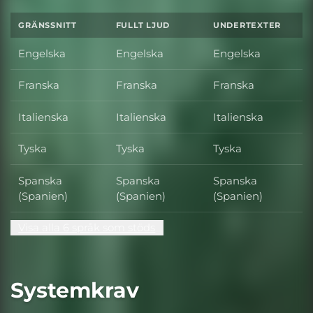
GRÄNSSNITT
FULLT LJUD
UNDERTEXTER
Engelska
Engelska
Engelska
Franska
Franska
Franska
Italienska
Italienska
Italienska
Tyska
Tyska
Tyska
Spanska
Spanska
Spanska
(Spanien)
(Spanien)
(Spanien)
Visa alla 6 språk som stöds
Systemkrav