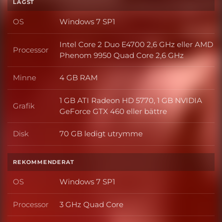
LÄGST
OS
Windows 7 SP1
OS
Intel Core 2 Duo E4700 2,6 GHz eller AMD
Processor
Processor
Phenom 9950 Quad Core 2,6 GHz
Minne
4 GB RAM
Minne
1 GB ATI Radeon HD 5770, 1 GB NVIDIA
Grafik
Grafik
GeForce GTX 460 eller bättre
Disk
70 GB ledigt utrymme
Disk
REKOMMENDERAT
OS
Windows 7 SP1
OS
Processor
3 GHz Quad Core
Processor