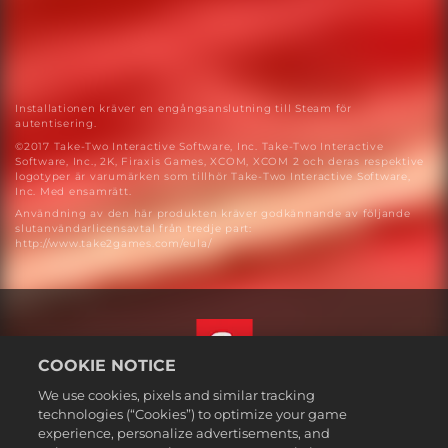
Installationen kräver en engångsanslutning till Steam för
autentisering.
©2017 Take-Two Interactive Software, Inc. Take-Two Interactive
Software, Inc., 2K, Firaxis Games, XCOM, XCOM 2 och deras respektive
logotyper är varumärken som tillhör Take-Two Interactive Software,
Inc. Med ensamrätt.
Användning av den här produkten kräver godkännande av följande
slutanvändarlicensavtal från tredje part:
http://www.take2games.com/eula/
COOKIE NOTICE
We use cookies, pixels and similar tracking
Svenska
technologies (“Cookies”) to optimize your game
Juridisk information
experience, personalize advertisements, and