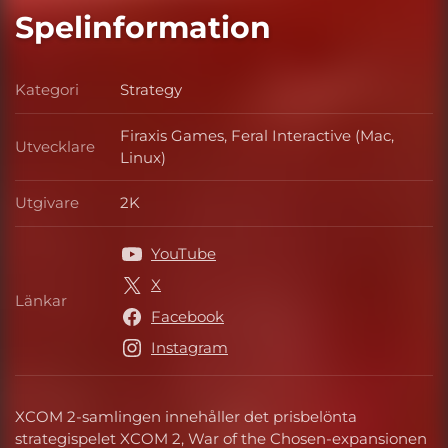
Spelinformation
Kategori
Strategy
Kategori
Firaxis Games, Feral Interactive (Mac,
Utvecklare
Utvecklare
Linux)
Utgivare
2K
Utgivare
YouTube
X
Länkar
Länkar
Facebook
Instagram
XCOM 2-samlingen innehåller det prisbelönta
strategispelet XCOM 2, War of the Chosen-expansionen