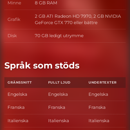
Minne
8 GB RAM
Minne
2 GB ATI Radeon HD 7970, 2 GB NVIDIA
Grafik
Grafik
GeForce GTX 770 eller bättre
Disk
70 GB ledigt utrymme
Disk
Språk som stöds
GRÄNSSNITT
FULLT LJUD
UNDERTEXTER
Engelska
Engelska
Engelska
Franska
Franska
Franska
Italienska
Italienska
Italienska