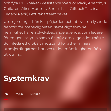
och fyra DLC-paket (Resistance Warrior Pack, Anarchy's
Children, Alien Hunters, Shen's Last Gift och Tactical
Legacy Pack) i ett rabatterat paket.
Utomjordingar härskar på jorden och utlovar en lysande
framtid för mänskligheten, samtidigt som de i
hemlighet har en olycksbådande agenda. Som ledare
för en gerillastyrka som står inför omöjliga odds måste
du inleda ett globalt motstånd för att eliminera
utomjordingarnas hot och rädda mänskligheten från
utrotning.
Systemkrav
PC
MAC
LINUX