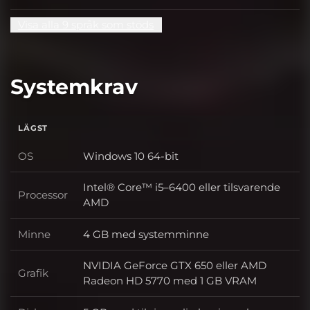
Visa alla 9 språk som stöds
Systemkrav
LÄGST
OS
Windows 10 64-bit
OS
Intel® Core™ i5–6400 eller tilsvarende
Processor
Processor
AMD
Minne
4 GB med systemminne
Minne
NVIDIA GeForce GTX 650 eller AMD
Grafik
Grafik
Radeon HD 5770 med 1 GB VRAM