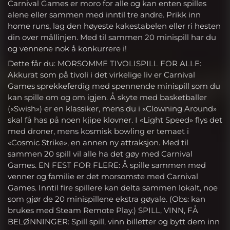
Carnival Games er moro for alle og kan enten spilles
alene eller sammen med inntil tre andre. Prikk inn
home runs, lag den høyeste kakestabelen eller ri hesten
din over mållinjen. Med til sammen 20 minispill har du
og vennene nok å konkurrere i!
Dette får du: MORSOMME TIVOLISPILL FOR ALLE:
Akkurat som på tivoli i det virkelige liv er Carnival
Games sprekkeferdig med spennende minispill som du
kan spille om og om igjen. Å skyte med basketballer
(«Swish») er en klassiker, mens du i «Clowning Around»
skal få has på noen kjipe klovner. I «Light Speed» flys det
med droner, mens kosmisk bowling er temaet i
«Cosmic Strike», en annen ny attraksjon. Med til
sammen 20 spill vil alle ha det gøy med Carnival
Games. EN FEST FOR FLERE: Å spille sammen med
venner og familie er det morsomste med Carnival
Games. Inntil fire spillere kan delta sammen lokalt, noe
som gjør de 20 minispillene ekstra gøyale. (Obs: kan
brukes med Steam Remote Play.) SPILL, VINN, FÅ
BELØNNINGER: Spill spill, vinn billetter og bytt dem inn