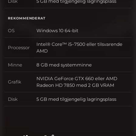
Disk
5 GB med tilgjengelig lagringsplass
Disk
REKOMMENDERAT
OS
Windows 10 64-bit
OS
Intel® Core™ i5–7500 eller tilsvarende
Processor
Processor
AMD
Minne
8 GB med systemminne
Minne
NVIDIA GeForce GTX 660 eller AMD
Grafik
Grafik
Radeon HD 7850 med 2 GB VRAM
Disk
5 GB med tilgjengelig lagringsplass
Disk