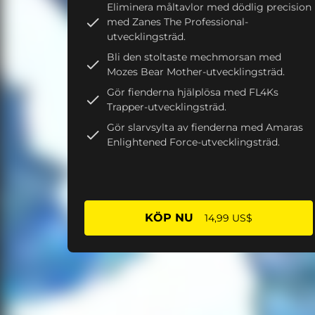
Eliminera måltavlor med dödlig precision
med Zanes The Professional-
utvecklingsträd.
Bli den stoltaste mechmorsan med
Mozes Bear Mother-utvecklingsträd.
Gör fienderna hjälplösa med FL4Ks
Trapper-utvecklingsträd.
Gör slarvsylta av fienderna med Amaras
Enlightened Force-utvecklingsträd.
KÖP NU
14,99 US$