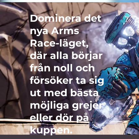
Dominera det
nya Arms
Race-läget,
där alla börjar
från noll och
försöker ta sig
ut med bästa
möjliga grejer
eller dör på
kuppen.