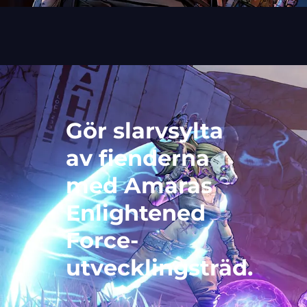
Gör slarvsylta
av fienderna
med Amaras
Enlightened
Force-
utvecklingsträd.