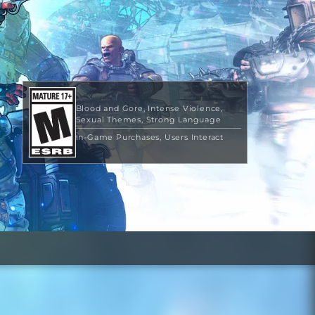
Blood and Gore
Intense Violence
Sexual Themes
Strong Language
In-Game Purchases
Users Interact