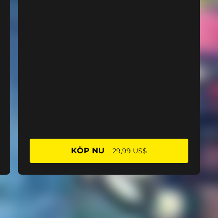
KÖP NU
29,99 US$