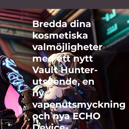
Bredda dina
kosmetiska
valmöjligheter
med ett nytt
Vault Hunter-
utseende, en
ny
vapenutsmyckning
och nya ECHO
Device-