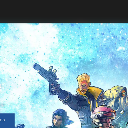
t
t
sig
nna