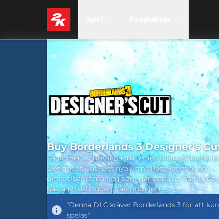
Spel
Produkter
Buy Borderlands 3 Designer's Cu
Få ut mer av Borderlands 3 med tilläggsinnehålle
Designer's Cut! Det nya Arms Race-läget är en
omspelbar utmaning som går ut på att samla på 
bästa utrustningen från grunden!
"Denna DLC kräver
Borderlands 3
för att ku
spelas"