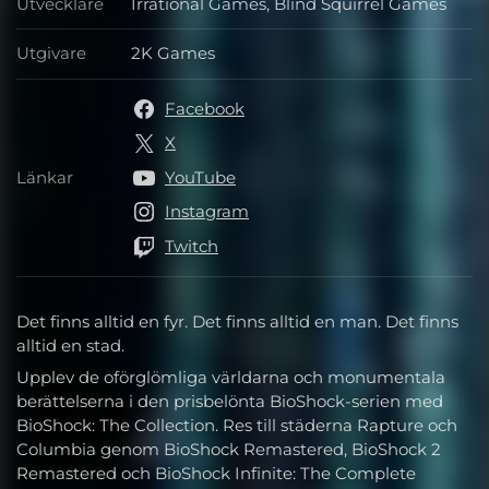
Utvecklare
Irrational Games, Blind Squirrel Games
Utvecklare
Utgivare
2K Games
Utgivare
Facebook
X
Länkar
YouTube
Länkar
Instagram
Twitch
Det finns alltid en fyr. Det finns alltid en man. Det finns
alltid en stad.
Upplev de oförglömliga världarna och monumentala
berättelserna i den prisbelönta BioShock-serien med
BioShock: The Collection. Res till städerna Rapture och
Columbia genom BioShock Remastered, BioShock 2
Remastered och BioShock Infinite: The Complete