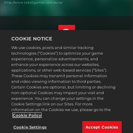
http://www.take2games.com/eula/
COOKIE NOTICE
We use cookies, pixels and similar tracking
Svenska
technologies (“Cookies”) to optimize your game
Juridisk information
experience, personalize advertisements, and
enhance your experience across our websites,
Integritetspolicy
applications, or other web-based services (“Sites”).
Cookiepolicy
These Cookies may transmit personal information
Support
and video viewing information to third parties.
Certain Cookies are optional, but limiting or declining
Sälj eller dela inte mina personuppgifter
non-optional Cookies may impact your visit and
Order Lookup & Refunds
experience. You can change your settings in the
Cookie Settings link on our Sites. For more
2K Ad Partners
information on the Cookies we use, please go to the
©2016-2026 Take-Two Interactive Software Inc. 2K, Firaxis Games,
Cookie Policy
Civilization, and their respective logos are trademarks of Take-Two
Interactive Software, Inc. All rights reserved.
Cookie Settings
Accept Cookies
Alla varumärken som nämns här tillhör respektive ägare.