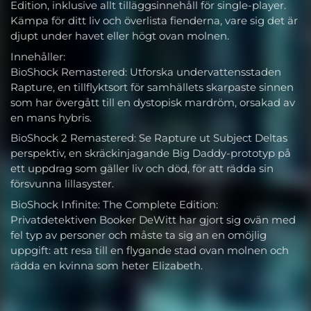
Edition, inklusive allt tilläggsinnehåll för single-player.
Kämpa för ditt liv och överlista fienderna, vare sig det är
djupt under havet eller högt ovan molnen.
Innehåller:
BioShock Remastered: Utforska undervattensstaden
Rapture, en tillflyktsort för samhällets skarpaste sinnen
som har övergått till en dystopisk mardröm, orsakad av
en mans hybris.
BioShock 2 Remastered: Se Rapture ut Subject Deltas
perspektiv, en skräckinjagande Big Daddy-prototyp på
ett uppdrag som gäller liv och död, för att rädda sin
försvunna lillasyster.
BioShock Infinite: The Complete Edition:
Privatdetektiven Booker DeWitt har gjort sig ovän med
fel typ av personer och måste ta sig an en omöjlig
uppgift: att resa till en flygande stad ovan molnen och
rädda en kvinna som heter Elizabeth.