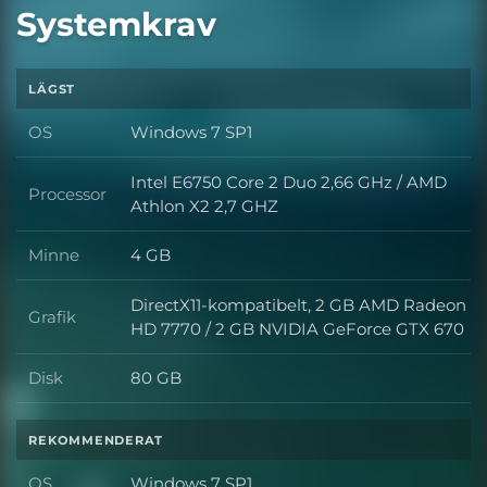
Systemkrav
LÄGST
OS
Windows 7 SP1
OS
Intel E6750 Core 2 Duo 2,66 GHz / AMD
Processor
Processor
Athlon X2 2,7 GHZ
Minne
4 GB
Minne
DirectX11-kompatibelt, 2 GB AMD Radeon
Grafik
Grafik
HD 7770 / 2 GB NVIDIA GeForce GTX 670
Disk
80 GB
Disk
REKOMMENDERAT
OS
Windows 7 SP1