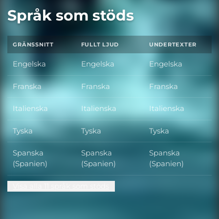
Språk som stöds
GRÄNSSNITT
FULLT LJUD
UNDERTEXTER
Engelska
Engelska
Engelska
Franska
Franska
Franska
Italienska
Italienska
Italienska
Tyska
Tyska
Tyska
Spanska
Spanska
Spanska
(Spanien)
(Spanien)
(Spanien)
Visa alla 11 språk som stöds