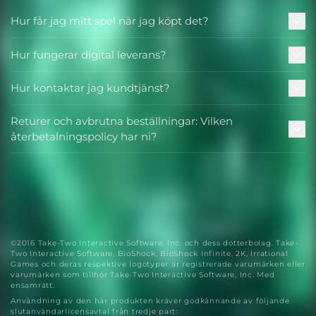
Hur får jag mitt spel när jag köpt det?
Hur fungerar digital leverans?
Hur kontaktar jag kundtjänst?
Returer och avbrutna beställningar: Vilken
återbetalningspolicy har ni?
©2016 Take-Two Interactive Software, Inc. och dess dotterbolag. Take-
Two Interactive Software, BioShock, BioShock Infinite, 2K, Irrational
Games och deras respektive logotyper är registrerade varumärken eller
varumärken som tillhör Take-Two Interactive Software, Inc. Med
ensamrätt.
Användning av den här produkten kräver godkännande av följande
slutanvändarlicensavtal från tredje part: