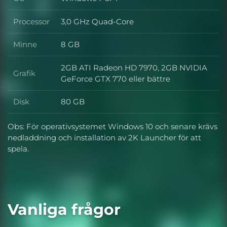
OS
Processor
3,0 GHz Quad-Core
Processor
Minne
8 GB
Minne
2GB ATI Radeon HD 7970, 2GB NVIDIA
Grafik
Grafik
GeForce GTX 770 eller bättre
Disk
80 GB
Disk
Obs: För operativsystemet Windows 10 och senare krävs
nedladdning och installation av 2K Launcher för att
spela.
Vanliga frågor