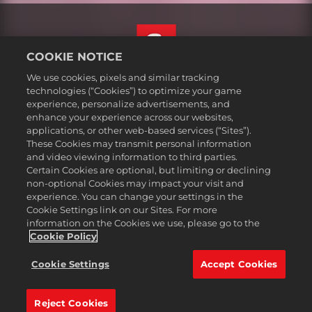
COOKIE NOTICE
We use cookies, pixels and similar tracking
Svenska
technologies (“Cookies”) to optimize your game
Juridisk information
experience, personalize advertisements, and
enhance your experience across our websites,
Integritetspolicy
applications, or other web-based services (“Sites”).
Cookiepolicy
These Cookies may transmit personal information
Support
and video viewing information to third parties.
Certain Cookies are optional, but limiting or declining
Sälj eller dela inte mina personuppgifter
non-optional Cookies may impact your visit and
Order Lookup & Refunds
experience. You can change your settings in the
Cookie Settings link on our Sites. For more
2K Ad Partners
information on the Cookies we use, please go to the
©2016-2026 Take-Two Interactive Software Inc. 2K, Firaxis Games,
Cookie Policy
Civilization, and their respective logos are trademarks of Take-Two
Interactive Software, Inc. All rights reserved.
Cookie Settings
Accept Cookies
Alla varumärken som nämns här tillhör respektive ägare.
Reject Cookies