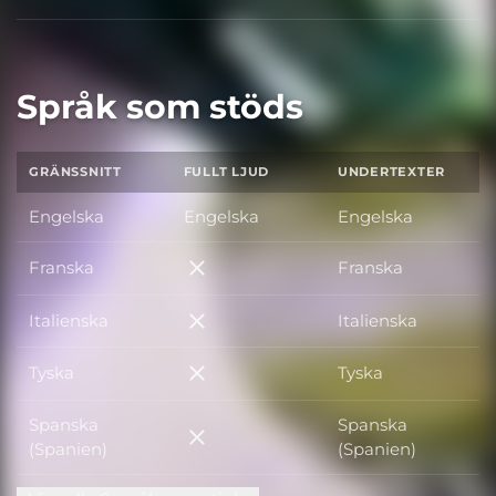
Språk som stöds
GRÄNSSNITT
FULLT LJUD
UNDERTEXTER
Engelska
Engelska
Engelska
Franska
Franska
Franska
Italienska
Italienska
Italienska
Tyska
Tyska
Tyska
Spanska
Spanska
Spanska (Spanien)
(Spanien)
(Spanien)