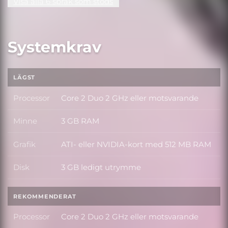
Visa alla 6 språk som stöds
Systemkrav
LÄGST
Processor
Core 2 Duo 2 GHz eller motsvarande
Processor
Minne
3 GB RAM
Minne
Grafik
ATI- eller NVIDIA-kort med 512 MB RAM
Grafik
Disk
3 GB ledigt utrymme
Disk
REKOMMENDERAT
Processor
Core 2 Duo 2 GHz eller motsvarande
Processor