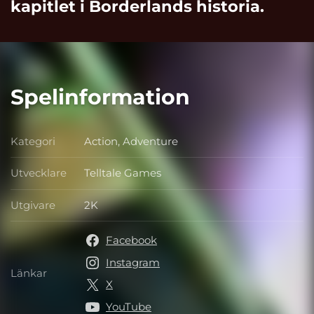
kapitlet i Borderlands historia.
Spelinformation
Kategori
Action, Adventure
Kategori
Utvecklare
Telltale Games
Utvecklare
Utgivare
2K
Utgivare
Facebook
Instagram
Länkar
Länkar
X
YouTube