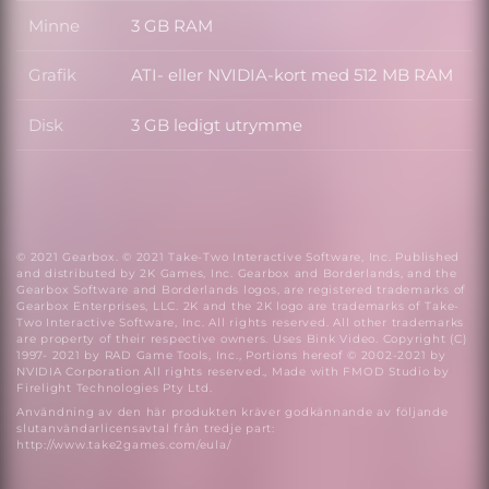
Minne
3 GB RAM
Minne
Grafik
ATI- eller NVIDIA-kort med 512 MB RAM
Grafik
Disk
3 GB ledigt utrymme
Disk
© 2021 Gearbox. © 2021 Take-Two Interactive Software, Inc. Published
and distributed by 2K Games, Inc. Gearbox and Borderlands, and the
Gearbox Software and Borderlands logos, are registered trademarks of
Gearbox Enterprises, LLC. 2K and the 2K logo are trademarks of Take-
Two Interactive Software, Inc. All rights reserved. All other trademarks
are property of their respective owners. Uses Bink Video. Copyright (C)
1997- 2021 by RAD Game Tools, Inc., Portions hereof © 2002-2021 by
NVIDIA Corporation All rights reserved., Made with FMOD Studio by
Firelight Technologies Pty Ltd.
Användning av den här produkten kräver godkännande av följande
slutanvändarlicensavtal från tredje part:
http://www.take2games.com/eula/