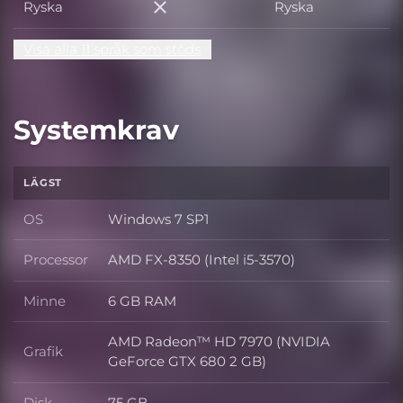
Ryska
Ryska
Ryska
Visa alla 11 språk som stöds
Systemkrav
LÄGST
OS
Windows 7 SP1
OS
Processor
AMD FX-8350 (Intel i5-3570)
Processor
Minne
6 GB RAM
Minne
AMD Radeon™ HD 7970 (NVIDIA
Grafik
Grafik
GeForce GTX 680 2 GB)
Disk
75 GB