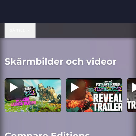
GÅ TILL
Skärmbilder och videor
Compare Editions