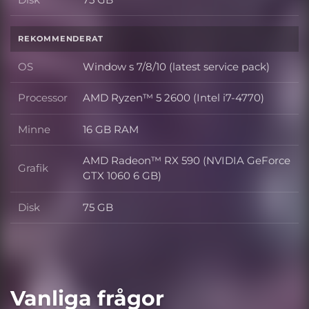
Disk
REKOMMENDERAT
OS
Window s 7/8/10 (latest service pack)
OS
Processor
AMD Ryzen™ 5 2600 (Intel i7-4770)
Processor
Minne
16 GB RAM
Minne
AMD Radeon™ RX 590 (NVIDIA GeForce
Grafik
Grafik
GTX 1060 6 GB)
Disk
75 GB
Disk
Vanliga frågor