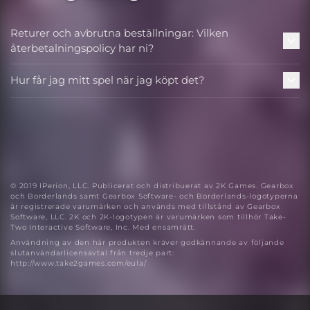
Returer och avbrutna beställningar: Vilken
återbetalningspolicy har ni?
Hur får jag mitt spel när jag köpt det?
© 2019 IPerion, LLC. Publicerat och distribuerat av 2K Games. Gearbox
och Borderlands samt Gearbox Software- och Borderlands-logotyperna
är registrerade varumärken och används med tillstånd av Gearbox
Software, LLC. 2K och 2K-logotypen är varumärken som tillhör Take-
Two Interactive Software, Inc. Med ensamrätt.
Användning av den här produkten kräver godkännande av följande
slutanvändarlicensavtal från tredje part:
http://www.take2games.com/eula/