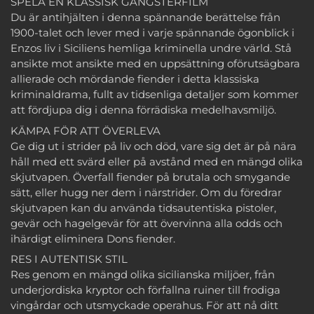
SPELA EN KLASSISK GANGSTERFILM
Du är antihjälten i denna spännande berättelse från
1900-talet och lever med i varje spännande ögonblick i
Enzos liv i Siciliens hemliga kriminella undre värld. Stå
ansikte mot ansikte med en uppsättning oförutsägbara
allierade och mördande fiender i detta klassiska
kriminaldrama, fullt av tidsenliga detaljer som kommer
att fördjupa dig i denna förrädiska medelhavsmiljö.
KÄMPA FÖR ATT ÖVERLEVA
Ge dig ut i strider på liv och död, vare sig det är på nära
håll med ett svärd eller på avstånd med en mängd olika
skjutvapen. Överfall fiender på brutala och smygande
sätt, eller hugg ner dem i närstrider. Om du föredrar
skjutvapen kan du använda tidsautentiska pistoler,
gevär och hagelgevär för att övervinna alla odds och
ihärdigt eliminera Dons fiender.
RES I AUTENTISK STIL
Res genom en mängd olika sicilianska miljöer, från
underjordiska kryptor och förfallna ruiner till frodiga
vingårdar och utsmyckade operahus. För att nå ditt