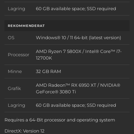
Lagring
60 GB available space; SSD required
Lagring
REKOMMENDERAT
OS
Windows® 10 / 11 64-bit (latest version)
OS
AMD Ryzen 7 5800X / Intel® Core™ i7-
Processor
Processor
12700K
Minne
32 GB RAM
Minne
AMD Radeon™ RX 6950 XT / NVIDIA®
Grafik
Grafik
GeForce® 3080 Ti
Lagring
60 GB available space; SSD required
Lagring
Requires a 64-Bit processor and operating system
DirectX: Version 12