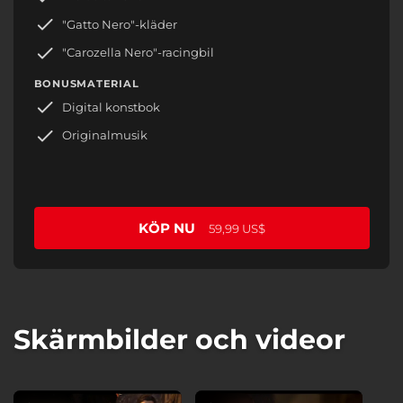
"Gatto Nero"-kläder
"Carozella Nero"-racingbil
BONUSMATERIAL
Digital konstbok
Originalmusik
KÖP NU
59,99 US$
Skärmbilder och videor