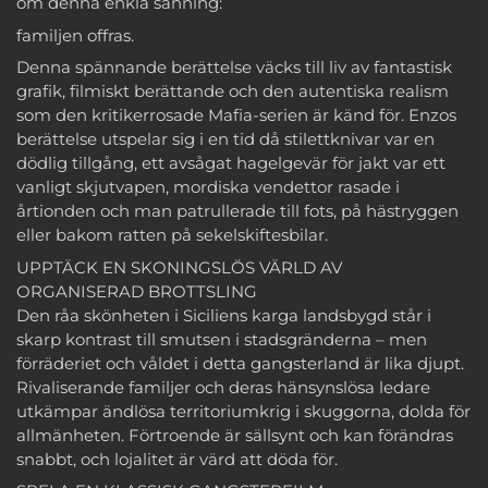
om denna enkla sanning:
familjen offras.
Denna spännande berättelse väcks till liv av fantastisk
grafik, filmiskt berättande och den autentiska realism
som den kritikerrosade Mafia-serien är känd för. Enzos
berättelse utspelar sig i en tid då stilettknivar var en
dödlig tillgång, ett avsågat hagelgevär för jakt var ett
vanligt skjutvapen, mordiska vendettor rasade i
årtionden och man patrullerade till fots, på hästryggen
eller bakom ratten på sekelskiftesbilar.
UPPTÄCK EN SKONINGSLÖS VÄRLD AV
ORGANISERAD BROTTSLING
Den råa skönheten i Siciliens karga landsbygd står i
skarp kontrast till smutsen i stadsgränderna – men
förräderiet och våldet i detta gangsterland är lika djupt.
Rivaliserande familjer och deras hänsynslösa ledare
utkämpar ändlösa territoriumkrig i skuggorna, dolda för
allmänheten. Förtroende är sällsynt och kan förändras
snabbt, och lojalitet är värd att döda för.