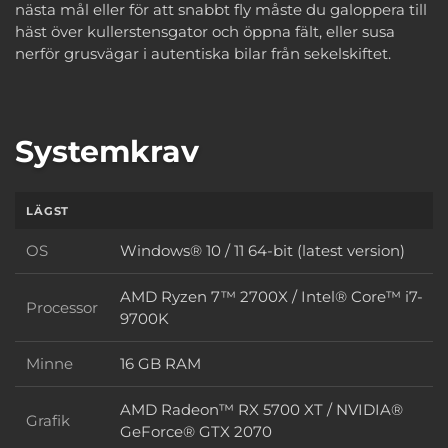
nästa mål eller för att snabbt fly måste du galoppera till
häst över kullerstensgator och öppna fält, eller susa
nerför grusvägar i autentiska bilar från sekelskiftet.
Systemkrav
LÄGST
OS
Windows® 10 / 11 64-bit (latest version)
OS
AMD Ryzen 7™ 2700X / Intel® Core™ i7-
Processor
Processor
9700K
Minne
16 GB RAM
Minne
AMD Radeon™ RX 5700 XT / NVIDIA®
Grafik
Grafik
GeForce® GTX 2070