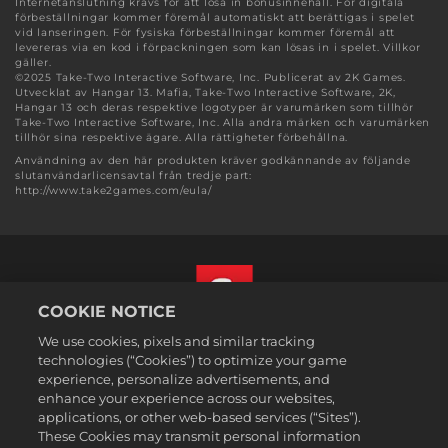
Internetanslutning krävs för att lösa in bonusinnehåll. För digitala
förbeställningar kommer föremål automatiskt att berättigas i spelet
vid lanseringen. För fysiska förbeställningar kommer föremål att
levereras via en kod i förpackningen som kan lösas in i spelet. Villkor
gäller.
©2025 Take-Two Interactive Software, Inc. Publicerat av 2K Games.
Utvecklat av Hangar 13. Mafia, Take-Two Interactive Software, 2K,
Hangar 13 och deras respektive logotyper är varumärken som tillhör
Take-Two Interactive Software, Inc. Alla andra märken och varumärken
tillhör sina respektive ägare. Alla rättigheter förbehållna.
Användning av den här produkten kräver godkännande av följande
slutanvändarlicensavtal från tredje part:
http://www.take2games.com/eula/
COOKIE NOTICE
We use cookies, pixels and similar tracking
Svenska
technologies (“Cookies”) to optimize your game
Juridisk information
experience, personalize advertisements, and
enhance your experience across our websites,
Integritetspolicy
applications, or other web-based services (“Sites”).
Cookiepolicy
These Cookies may transmit personal information