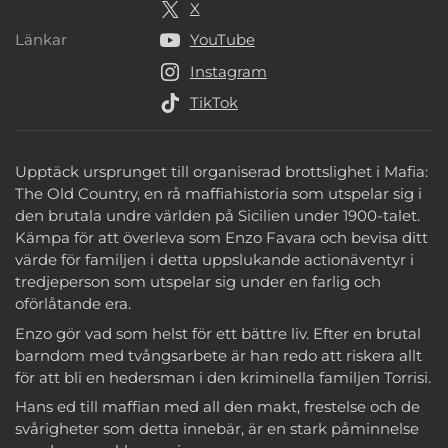
X
Länkar
YouTube
Länkar
Instagram
TikTok
Upptäck ursprunget till organiserad brottslighet i Mafia:
The Old Country, en rå maffiahistoria som utspelar sig i
den brutala undre världen på Sicilien under 1900-talet.
Kämpa för att överleva som Enzo Favara och bevisa ditt
värde för familjen i detta uppslukande actionäventyr i
tredjeperson som utspelar sig under en farlig och
oförlåtande era.
Enzo gör vad som helst för ett bättre liv. Efter en brutal
barndom med tvångsarbete är han redo att riskera allt
för att bli en hedersman i den kriminella familjen Torrisi.
Hans ed till maffian med all den makt, frestelse och de
svårigheter som detta innebär, är en stark påminnelse