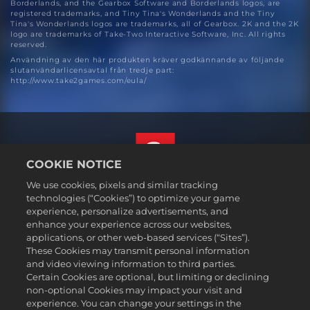
Borderlands, and the Gearbox Software and Borderlands logos, are
registered trademarks, and Tiny Tina's Wonderlands and the Tiny
Tina's Wonderlands logos are trademarks, all of Gearbox. 2K and the 2K
logo are trademarks of Take-Two Interactive Software, Inc. All rights
reserved.
Användning av den här produkten kräver godkännande av följande
slutanvändarlicensavtal från tredje part:
http://www.take2games.com/eula/
COOKIE NOTICE
We use cookies, pixels and similar tracking
Svenska
technologies (“Cookies”) to optimize your game
Juridisk information
experience, personalize advertisements, and
enhance your experience across our websites,
Integritetspolicy
applications, or other web-based services (“Sites”).
Cookiepolicy
These Cookies may transmit personal information
Support
and video viewing information to third parties.
Certain Cookies are optional, but limiting or declining
Sälj eller dela inte mina personuppgifter
non-optional Cookies may impact your visit and
Order Lookup & Refunds
experience. You can change your settings in the