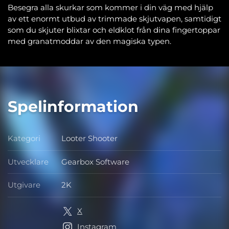
Besegra alla skurkar som kommer i din väg med hjälp
av ett enormt utbud av trimmade skjutvapen, samtidigt
som du skjuter blixtar och eldklot från dina fingertoppar
med granatmoddar av den magiska typen.
Spelinformation
Kategori
Looter Shooter
Kategori
Utvecklare
Gearbox Software
Utvecklare
Utgivare
2K
Utgivare
X
Instagram