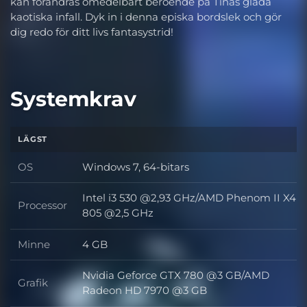
kan förändras omedelbart beroende på Tinas glada
kaotiska infall. Dyk in i denna episka bordslek och gör
dig redo för ditt livs fantasystrid!
Systemkrav
LÄGST
OS
Windows 7, 64-bitars
OS
Intel i3 530 @2,93 GHz/AMD Phenom II X4
Processor
Processor
805 @2,5 GHz
Minne
4 GB
Minne
Nvidia Geforce GTX 780 @3 GB/AMD
Grafik
Grafik
Radeon HD 7970 @3 GB