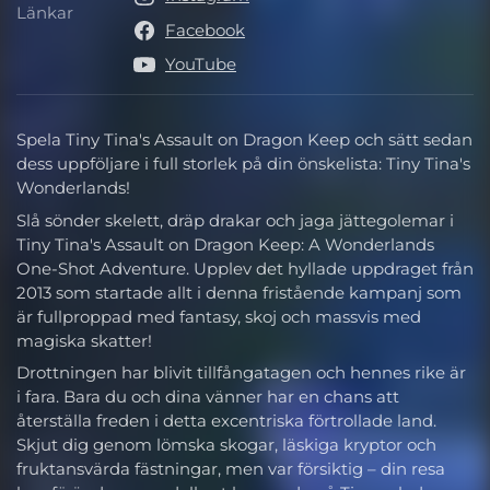
Länkar
Länkar
Facebook
YouTube
Spela Tiny Tina's Assault on Dragon Keep och sätt sedan
dess uppföljare i full storlek på din önskelista: Tiny Tina's
Wonderlands!
Slå sönder skelett, dräp drakar och jaga jättegolemar i
Tiny Tina's Assault on Dragon Keep: A Wonderlands
One-Shot Adventure. Upplev det hyllade uppdraget från
2013 som startade allt i denna fristående kampanj som
är fullproppad med fantasy, skoj och massvis med
magiska skatter!
Drottningen har blivit tillfångatagen och hennes rike är
i fara. Bara du och dina vänner har en chans att
återställa freden i detta excentriska förtrollade land.
Skjut dig genom lömska skogar, läskiga kryptor och
fruktansvärda fästningar, men var försiktig – din resa