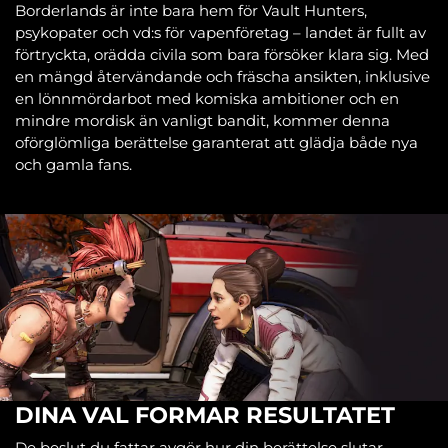
Borderlands är inte bara hem för Vault Hunters,
psykopater och vd:s för vapenföretag – landet är fullt av
förtryckta, orädda civila som bara försöker klara sig. Med
en mängd återvändande och fräscha ansikten, inklusive
en lönnmördarbot med komiska ambitioner och en
mindre mordisk än vanligt bandit, kommer denna
oförglömliga berättelse garanterat att glädja både nya
och gamla fans.
DINA VAL FORMAR RESULTATET
De beslut du fattar avgör hur din berättelse slutar.