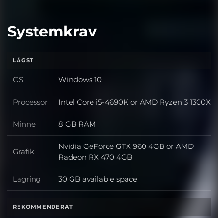
Systemkrav
LÄGST
OS
Windows 10
OS
Processor
Intel Core i5-4690K or AMD Ryzen 3 1300X
Processor
Minne
8 GB RAM
Minne
Nvidia GeForce GTX 960 4GB or AMD
Grafik
Grafik
Radeon RX 470 4GB
Lagring
30 GB available space
Lagring
REKOMMENDERAT