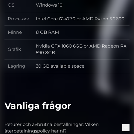
OS
Windows 10
OS
Processor
Intel Core i7-4770 or AMD Ryzen 5 2600
Processor
Minne
8 GB RAM
Minne
Nvidia GTX 1060 6GB or AMD Radeon RX
Grafik
Grafik
590 8GB
Lagring
30 GB available space
Lagring
Vanliga frågor
Returer och avbrutna beställningar: Vilken
återbetalningspolicy har ni?