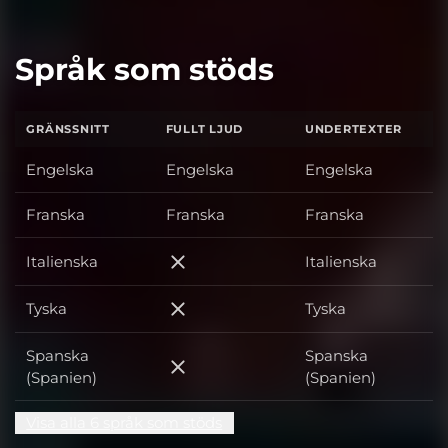
Språk som stöds
GRÄNSSNITT
FULLT LJUD
UNDERTEXTER
Engelska
Engelska
Engelska
Franska
Franska
Franska
Italienska
Italienska
Italienska
Tyska
Tyska
Tyska
Spanska
Spanska
Spanska (Spanien)
(Spanien)
(Spanien)
Visa alla 6 språk som stöds