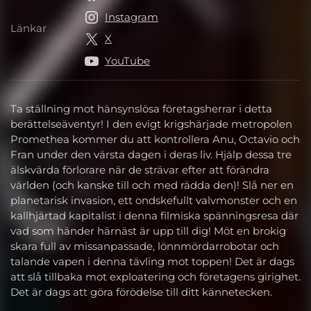
Instagram
Länkar
Länkar
X
YouTube
Ta ställning mot hänsynslösa företagsherrar i detta
berättelseäventyr! I den evigt krigshärjade metropolen
Promethea kommer du att kontrollera Anu, Octavio och
Fran under den värsta dagen i deras liv. Hjälp dessa tre
älskvärda förlorare när de strävar efter att förändra
världen (och kanske till och med rädda den)! Slå ner en
planetarisk invasion, ett ondskefullt valvmonster och en
kallhjärtad kapitalist i denna filmiska spänningsresa där
vad som händer härnäst är upp till dig! Möt en brokig
skara full av missanpassade, lönnmördarrobotar och
talande vapen i denna tävling mot toppen! Det är dags
att slå tillbaka mot exploatering och företagens girighet.
Det är dags att göra förödelse till ditt kännetecken.