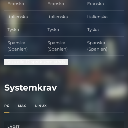
Franska
Franska
Franska
Italienska
Italienska
Italienska
Tyska
Tyska
Tyska
Spanska
Spanska
Spanska
(Spanien)
(Spanien)
(Spanien)
Visa alla 12 språk som stöds
Systemkrav
PC
MAC
LINUX
LÄGST