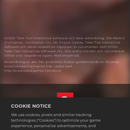
©2020 Take-Two Interactive Software och dess dotterbolag. Sid Meier's
Civilization, Civilization, Civ, 2K, Firaxis Games, Take-Two Interactive
Software och deras respektive logotyper är varumärken som tillhör
Take-Two Interactive Software, Inc. Alla andra märken och varumärken
tillhör sina respektive ägare. Med ensamrätt.
Användning av den här produkten kräver godkännande av följande
slutanvändarlicensavtal från tredje part:
http://www.take2games.com/eula/
COOKIE NOTICE
We use cookies, pixels and similar tracking
Svenska
technologies (“Cookies”) to optimize your game
Juridisk information
experience, personalize advertisements, and