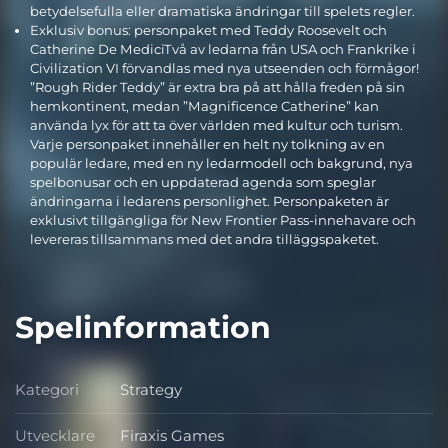
betydelsefulla eller dramatiska ändringar till spelets regler.
Exklusiv bonus: personpaket med Teddy Roosevelt och
Catherine De MediciTvå av ledarna från USA och Frankrike i
Civilization VI förvandlas med nya utseenden och förmågor!
”Rough Rider Teddy” är extra bra på att hålla freden på sin
hemkontinent, medan ”Magnificence Catherine” kan
använda lyx för att ta över världen med kultur och turism.
Varje personpaket innehåller en helt ny tolkning av en
populär ledare, med en ny ledarmodell och bakgrund, nya
spelbonusar och en uppdaterad agenda som speglar
ändringarna i ledarens personlighet. Personpaketen är
exklusivt tillgängliga för New Frontier Pass-innehavare och
levereras tillsammans med det andra tilläggspaketet.
Spelinformation
Kategori
Strategy
Kategori
Utvecklare
Firaxis Games
Utvecklare