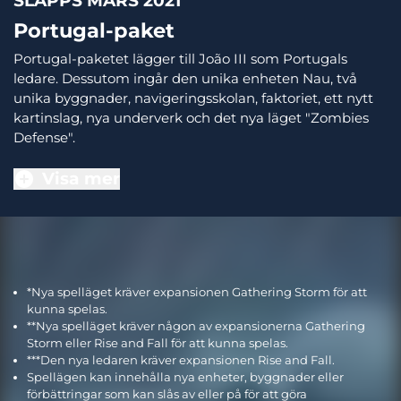
SLÄPPS MARS 2021
Portugal-paket
Portugal-paketet lägger till João III som Portugals
ledare. Dessutom ingår den unika enheten Nau, två
unika byggnader, navigeringsskolan, faktoriet, ett nytt
kartinslag, nya underverk och det nya läget "Zombies
Defense".
Visa mer
*Nya spelläget kräver expansionen Gathering Storm för att
kunna spelas.
**Nya spelläget kräver någon av expansionerna Gathering
Storm eller Rise and Fall för att kunna spelas.
***Den nya ledaren kräver expansionen Rise and Fall.
Spellägen kan innehålla nya enheter, byggnader eller
förbättringar som kan slås av eller på för att göra