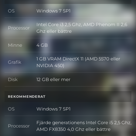
OS
Windows 7 SP1
OS
Intel Core i3 2,5 Ghz, AMD Phenom II 2,6
Processor
Processor
Ghz eller bättre
Minne
4 GB
Minne
1 GB VRAM DirectX 11 (AMD 5570 eller
Grafik
Grafik
NVIDIA 450)
Disk
12 GB eller mer
Disk
REKOMMENDERAT
OS
Windows 7 SP1
OS
Fjärde generationens Intel Core i5 2,5 Ghz,
Processor
Processor
AMD FX8350 4,0 Ghz eller bättre