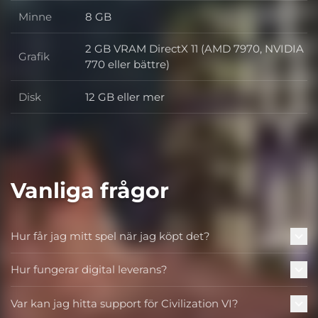
Minne
8 GB
Minne
2 GB VRAM DirectX 11 (AMD 7970, NVIDIA
Grafik
Grafik
770 eller bättre)
Disk
12 GB eller mer
Disk
Vanliga frågor
Hur får jag mitt spel när jag köpt det?
Hur fungerar digital leverans?
Var kan jag hitta support för Civilization VI?