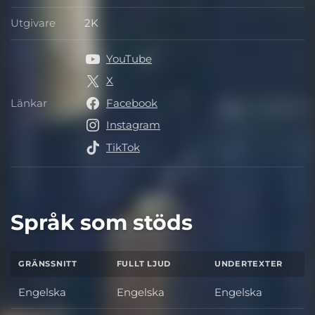
Utgivare
2K
Utgivare
YouTube
X
Länkar
Facebook
Länkar
Instagram
TikTok
Språk som stöds
GRÄNSSNITT
FULLT LJUD
UNDERTEXTER
Engelska
Engelska
Engelska