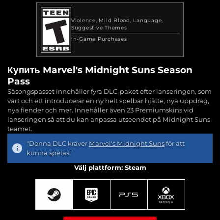
Violence
Mild Blood
Language
Suggestive Themes
In-Game Purchases
Купить Marvel's Midnight Suns Season
Pass
Säsongspasset innehåller fyra DLC-paket efter lanseringen, som
vart och ett introducerar en ny helt spelbar hjälte, nya uppdrag,
nya fiender och mer. Innehåller även 23 Premiumskins vid
lanseringen så att du kan anpassa utseendet på Midnight Suns-
teamet.
"Denna DLC kräver
Marvel's Midnight Suns
för att
kunna spelas"
Välj plattform: Steam