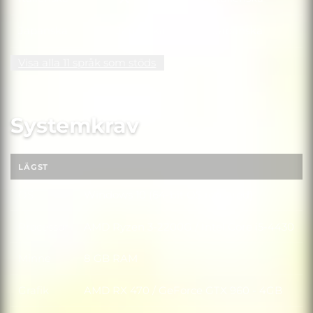
Italienska
Japanska
Japanska
Japanska
Visa alla 11 språk som stöds
Systemkrav
LÄGST
OS
Windows 10 (64-bit OS required)
OS
Processor
AMD Ryzen 3-2200G / Intel Core i5-4430
Processor
Minne
8 GB RAM
Minne
Grafik
AMD RX 470 / GeForce GTX 960 - 4GB
Grafik