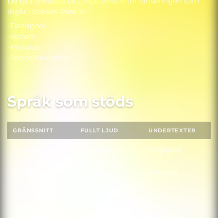
De fyra spelbara DLC-hjältarna efter lanseringen som
ingår i Season Pass är:
-Deadpool
-Venom
-Morbius
-Storminkluderar
Språk som stöds
GRÄNSSNITT
FULLT LJUD
UNDERTEXTER
Engelska
Engelska
Engelska
Franska
Franska
Franska
Tyska
Tyska
Tyska
Italienska
Italienska