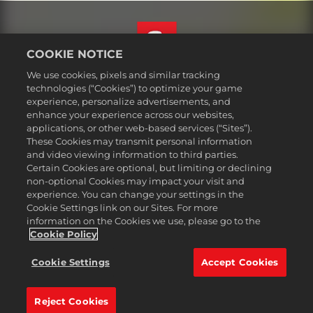
COOKIE NOTICE
We use cookies, pixels and similar tracking
Svenska
technologies (“Cookies”) to optimize your game
Juridisk information
experience, personalize advertisements, and
enhance your experience across our websites,
Integritetspolicy
applications, or other web-based services (“Sites”).
Cookiepolicy
These Cookies may transmit personal information
Support
and video viewing information to third parties.
Certain Cookies are optional, but limiting or declining
Sälj eller dela inte mina personuppgifter
non-optional Cookies may impact your visit and
Order Lookup & Refunds
experience. You can change your settings in the
Cookie Settings link on our Sites. For more
2K Ad Partners
information on the Cookies we use, please go to the
©2016-2026 Take-Two Interactive Software Inc. 2K, Firaxis Games,
Cookie Policy
Civilization, and their respective logos are trademarks of Take-Two
Interactive Software, Inc. All rights reserved.
Cookie Settings
Accept Cookies
Alla varumärken som nämns här tillhör respektive ägare.
Reject Cookies