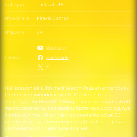
Kategori
Tactical RPG
Kategori
Utvecklare
Firaxis Games
Utvecklare
Utgivare
2K
Utgivare
YouTube
Länkar
Facebook
Länkar
X
Håll pressen på Lilith med Season Pass, en extra dos av
hämnd som inkluderar fyra DLC-paket efter
lanseringenför Marvel's Midnight Suns, som vart och ett
introducerar en ny helt spelbar hjälte, nya uppdrag, nya
fiender och mer. Säsongskortet innehåller också 23
premiumskins vid lanseringen så att du kan anpassa
utseendet på Midnight Suns-teamet.