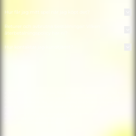
Hur får jag mitt spel när jag köpt det?
Returer och avbrutna beställningar: Vilken
återbetalningspolicy har ni?
Hur kontaktar jag kundtjänst?
© 2022 MARVEL © 2022 Take-Two Interactive Software, Inc., 2K, Firaxis
Games and their respective logos are all trademarks of Take-Two
Interactive Software, Inc. All other marks and trademarks are the
property of their respective owners. All rights reserved.
Användning av den här produkten kräver godkännande av följande
slutanvändarlicensavtal från tredje part:
http://www.take2games.com/eula/