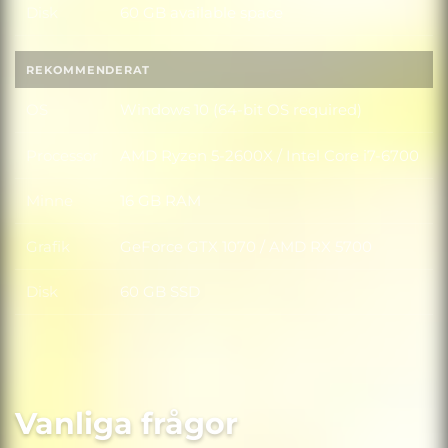
Disk
60 GB available space
Disk
REKOMMENDERAT
OS
Windows 10 (64-bit OS required)
OS
Processor
AMD Ryzen 5-2600X / Intel Core i7-6700
Processor
Minne
16 GB RAM
Minne
Grafik
GeForce GTX 1070 / AMD RX 5700
Grafik
Disk
60 GB SSD
Disk
Vanliga frågor