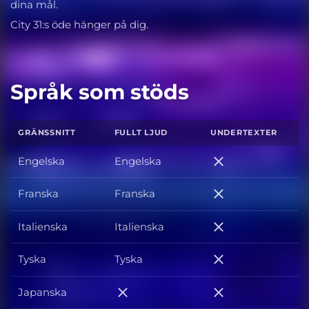
dina mål.
City 31:s öde hänger på dig.
Språk som stöds
GRÄNSSNITT
FULLT LJUD
UNDERTEXTER
Engelska
Engelska
Engelska
Franska
Franska
Franska
Italienska
Italienska
Italienska
Tyska
Tyska
Tyska
Japanska
Japanska
Japanska