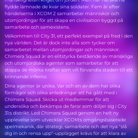
flydde lämnade de kvar sina soldater. Fem år efter
händelserna i XCOM 2 samarbetar människor och
utomjordingar för att skapa en civilisation byggd på
samarbete och samexistens.
Välkommen till City 31, ett perfekt exempel på fred i den
nya världen. Det är dock inte alla som tycker om
samarbetet mellan utomjordingar och människor.
Chimera Squad är en elitstyrka bestående av mänskliga
och utomjordiska agenter som samarbetar för att
stoppa de mörka krafter som vill förvandla staden till ett
brinnande inferno.
Dina agenter är unika. Var och en av dem har olika
förmågor och olika anledningar att ha gått med i
Chimera Squad. Skicka ut medlemmar för att
undersöka och bekämpa de faror som döljer sig i City
31:s distrikt. Led Chimera Squad genom en helt ny
upplevelse som utvecklar XCOM:s omgångsbaserade
spelmekanik, där strategi, samarbete och det nya "slå
dig in och rensa upp"-upplägget krävs för att klara av