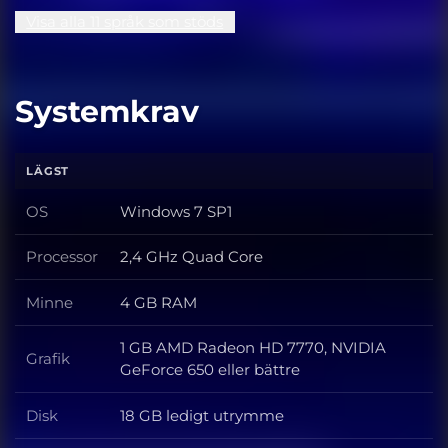
Visa alla 11 språk som stöds
Systemkrav
LÄGST
OS
Windows 7 SP1
OS
Processor
2,4 GHz Quad Core
Processor
Minne
4 GB RAM
Minne
1 GB AMD Radeon HD 7770, NVIDIA
Grafik
Grafik
GeForce 650 eller bättre
Disk
18 GB ledigt utrymme
Disk