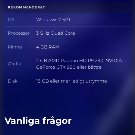
REKOMMENDERAT
OS
Windows 7 SP1
OS
Processor
3 GHz Quad Core
Processor
Minne
4 GB RAM
Minne
2 GB AMD Radeon HD R9 290, NVIDIA
Grafik
Grafik
GeForce GTX 980 eller bättre
Disk
18 GB eller mer ledigt utrymme
Disk
Vanliga frågor