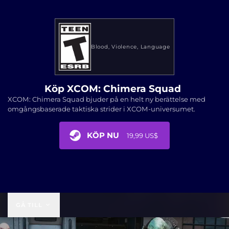
Blood
Violence
Language
Köp XCOM: Chimera Squad
XCOM: Chimera Squad bjuder på en helt ny berättelse med
omgångsbaserade taktiska strider i XCOM-universumet.
KÖP NU
19,99 US$
19,99 US$
GÅ TILL