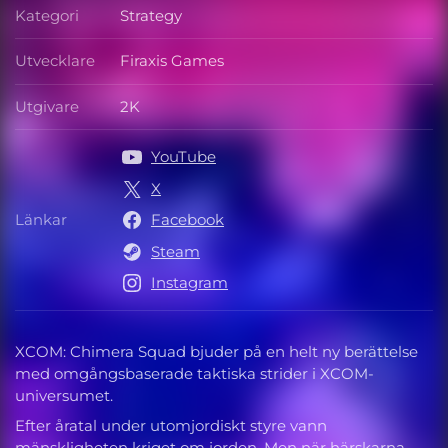
Kategori
Strategy
Kategori
Utvecklare
Firaxis Games
Utvecklare
Utgivare
2K
Utgivare
YouTube
X
Länkar
Facebook
Länkar
Steam
Instagram
XCOM: Chimera Squad bjuder på en helt ny berättelse
med omgångsbaserade taktiska strider i XCOM-
universumet.
Efter åratal under utomjordiskt styre vann
mänskligheten kriget om jorden. Men när härskarna