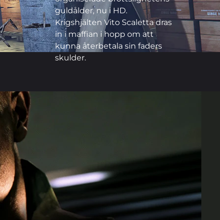
guldålder, nu i HD.
Krigshjälten Vito Scaletta dras
in i maffian i hopp om att
kunna återbetala sin faders
skulder.