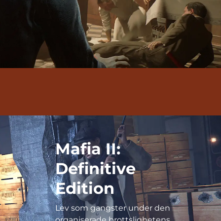
Mafia II:
Definitive
Edition
Lev som gangster under den
organiserade brottslighetens