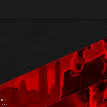
-HD,
llade