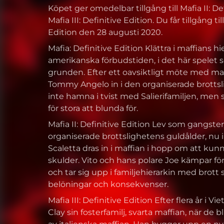
Köpet ger omedelbar tillgång till Mafia II: De
Mafia III: Definitive Edition. Du får tillgång til
Edition den 28 augusti 2020.
Mafia: Definitive Edition Klättra i maffians h
amerikanska förbudstiden, i det här spelet 
grunden. Efter ett oavsiktligt möte med maf
Tommy Angelo in i den organiserade brottsli
inte hamna i tvist med Salierifamiljen, men 
för stora att blunda för.
Mafia II: Definitive Edition Lev som gangst
organiserade brottslighetens guldålder, nu i
Scaletta dras in i maffian i hopp om att kunn
skulder. Vito och hans polare Joe kämpar för 
och tar sig upp i familjehierarkin med brott s
belöningar och konsekvenser.
Mafia III: Definitive Edition Efter flera år i V
Clay sin fosterfamilj, svarta maffian, när de 