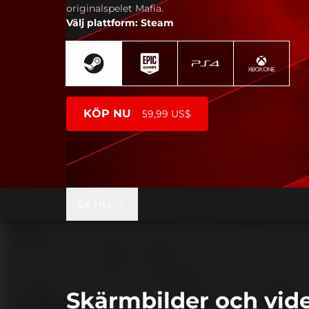
originalspelet Mafia.
Välj plattform: Steam
KÖP NU
59,99 US$
GÅ TILL
Skärmbilder och vid