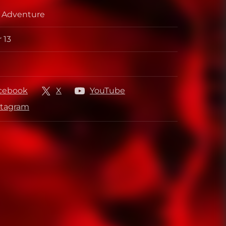
, Adventure
ri
 13
lare
re
cebook
X
YouTube
stagram