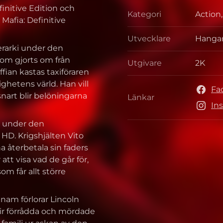
finitive Edition och
Kategori
Action
Katego
l Mafia: Definitive
Utvecklare
Hangar
Utveck
ierarki under den
som gjorts om från
Utgivare
2K
Utgiva
fian kastas taxiföraren
ghetens värld. Han vill
Fa
snart blir belöningarna
Länkar
Länkar
In
er under den
 HD. Krigshjälten Vito
a återbetala sin faders
att visa vad de går för,
om får allt större
ietnam förlorar Lincoln
blir förrådda och mördade