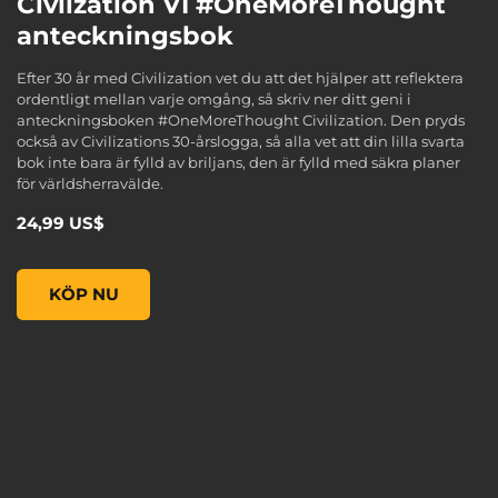
Civlization VI #OneMoreThought
anteckningsbok
Efter 30 år med Civilization vet du att det hjälper att reflektera
ordentligt mellan varje omgång, så skriv ner ditt geni i
anteckningsboken #OneMoreThought Civilization. Den pryds
också av Civilizations 30-årslogga, så alla vet att din lilla svarta
bok inte bara är fylld av briljans, den är fylld med säkra planer
för världsherravälde.
24,99 US$
Civlization VI #OneMoreThought anteckningsbok, , 24,99 
KÖP NU