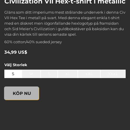
Civilization VII Hex-t-shirt i metallic
Gläns som ditt imperiums mest strålande underverk i denna Civ
VII Hex Tee i metall på svart. Med denna elegant enkla t-shirt
med en diskret men iögonfallande hexlogotyp på framsidan
och Sid Meier's Civilization i guldbokstäver på baksidan kan du
visa din kärlek till seriens senaste spel.
60% cotton/40% sueded jersey
34,99 US$
Välj
Storlek
S
M
L
XL
XXL
XXXL
undefined, , 0,00 US$
KÖP NU