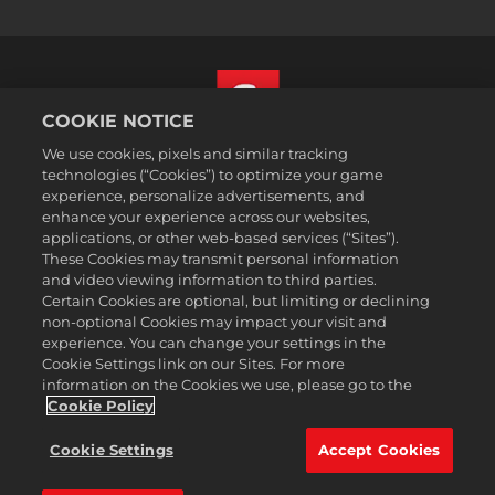
COOKIE NOTICE
We use cookies, pixels and similar tracking
Svenska
technologies (“Cookies”) to optimize your game
Juridisk information
experience, personalize advertisements, and
enhance your experience across our websites,
Integritetspolicy
applications, or other web-based services (“Sites”).
Cookiepolicy
These Cookies may transmit personal information
Support
and video viewing information to third parties.
Certain Cookies are optional, but limiting or declining
Sälj eller dela inte mina personuppgifter
non-optional Cookies may impact your visit and
Order Lookup & Refunds
experience. You can change your settings in the
Cookie Settings link on our Sites. For more
2K Ad Partners
information on the Cookies we use, please go to the
©2016-2026 Take-Two Interactive Software Inc. 2K, Firaxis Games,
Cookie Policy
Civilization, and their respective logos are trademarks of Take-Two
Interactive Software, Inc. All rights reserved.
Cookie Settings
Accept Cookies
Alla varumärken som nämns här tillhör respektive ägare.