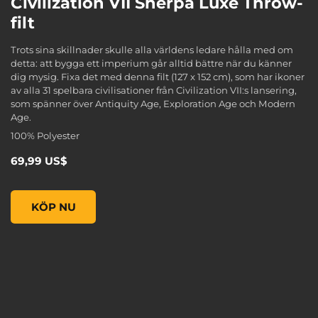
Civilization VII Sherpa Luxe Throw-
filt
Trots sina skillnader skulle alla världens ledare hålla med om
detta: att bygga ett imperium går alltid bättre när du känner
dig mysig. Fixa det med denna filt (127 x 152 cm), som har ikoner
av alla 31 spelbara civilisationer från Civilization VII:s lansering,
som spänner över Antiquity Age, Exploration Age och Modern
Age.
100% Polyester
69,99 US$
Civilization VII Sherpa Luxe Throw-filt, , 69,99 US$
KÖP NU