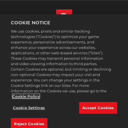
COOKIE NOTICE
We use cookies, pixels and similar tracking
Svenska
technologies (“Cookies”) to optimize your game
Juridisk information
experience, personalize advertisements, and
enhance your experience across our websites,
Integritetspolicy
applications, or other web-based services (“Sites”).
Cookiepolicy
These Cookies may transmit personal information
Support
and video viewing information to third parties.
Certain Cookies are optional, but limiting or declining
Sälj eller dela inte mina personuppgifter
non-optional Cookies may impact your visit and
Order Lookup & Refunds
experience. You can change your settings in the
Cookie Settings link on our Sites. For more
2K Ad Partners
information on the Cookies we use, please go to the
©2016-2026 Take-Two Interactive Software Inc. 2K, Firaxis Games,
Cookie Policy
Civilization, and their respective logos are trademarks of Take-Two
Interactive Software, Inc. All rights reserved.
Cookie Settings
Accept Cookies
Alla varumärken som nämns här tillhör respektive ägare.
Reject Cookies