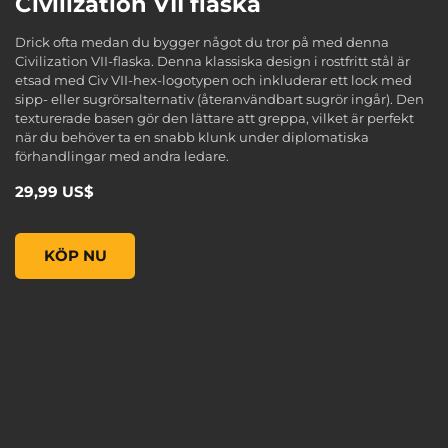
Civilization VII flaska
Drick ofta medan du bygger något du tror på med denna
Civilization VII-flaska. Denna klassiska design i rostfritt stål är
etsad med Civ VII-hex-logotypen och inkluderar ett lock med
sipp- eller sugrörsalternativ (återanvändbart sugrör ingår). Den
texturerade basen gör den lättare att greppa, vilket är perfekt
när du behöver ta en snabb klunk under diplomatiska
förhandlingar med andra ledare.
29,99 US$
Civilization VII flaska, , 29,99 US$
KÖP NU